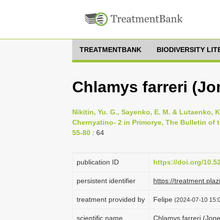
TREATMENTBANK
BIODIVERSITY LI
Chlamys farreri (Jo
Nikitin, Yu. G., Sayenko, E. M. & Lutaenko, K
Chernyatino- 2 in Primorye, The Bulletin of 
55-80
: 64
publication ID
https://doi.org/10.
persistent identifier
https://treatment.p
treatment provided by
Felipe
(2024-07-10 15:0
scientific name
Chlamys farreri (Jone