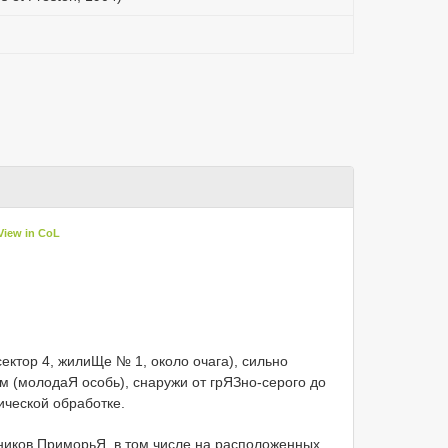
View in CoL
сектор 4, жилиЩе № 1, около очага), сильно
м (молодаЯ особь), снаружи от грЯЗно-серого до
ической обработке.
ников ПриморьЯ, в том числе на расположенных