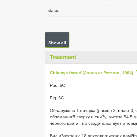
status
Show all
Treatment
Chlamys farreri (Jones et Preston, 1904)
Рис. 6C
Fig. 6C
Обнаружена 1 створка (раскоп 2, пласт 3, 
обломаннаЯ сверху и сниЗу, высота 54.5 м
черного цвета, что свидетельствует о терм
Вид иЗвестен с 18 археологических памЯт