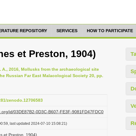
TERATURE REPOSITORY
SERVICES
HOW TO PARTICIPATE
nes et Preston, 1904)
T
. A., 2016, Mollusks from the archaeological site
S
the Russian Far East Malacological Society 20, pp.
D
5281/zenodo.12706583
Ve
lazi.org/id/03DE87B2-0D3C-B607-FE3F-9081FD47FDC0
R
0:59, last updated 2024-07-10 15:08:21)
s et Preston, 1904)