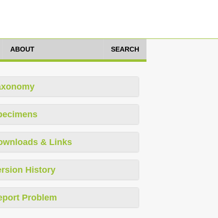
ABOUT
SEARCH
axonomy
pecimens
ownloads & Links
rsion History
eport Problem