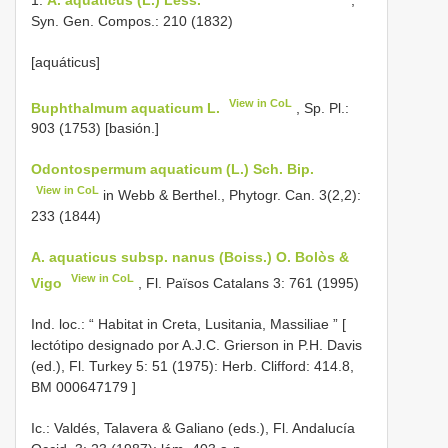
Syn. Gen. Compos.: 210 (1832)
[aquáticus]
View in CoL
Buphthalmum aquaticum L.
, Sp. Pl.:
903 (1753) [basión.]
Odontospermum aquaticum (L.) Sch. Bip.
View in CoL
in Webb & Berthel., Phytogr. Can. 3(2,2):
233 (1844)
A. aquaticus subsp. nanus (Boiss.) O. Bolòs &
View in CoL
Vigo
, Fl. Països Catalans 3: 761 (1995)
Ind. loc.: “
Habitat in Creta, Lusitania, Massiliae ” [
lectótipo designado por A.J.C. Grierson in P.H. Davis
(ed.), Fl. Turkey 5: 51 (1975): Herb. Clifford: 414.8,
BM 000647179
]
Ic.: Valdés, Talavera & Galiano (eds.), Fl. Andalucía