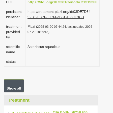
DOI
https://doi.org/10.5281/zenodo.21519500
i
persistent
https://treatment.plazi.org/id/03DE7D64-
o
identifier
92D1-FD76-FE93-3BCC1589F9CD
n
treatment
Plazi
(2025-03-20 07:44:24, last updated 2026-
provided
07-29 18:39:46)
by
scientific
Asteriscus aquaticus
name
status
Show all
Treatment
View in CoL
View at ENA
1.
A. aquaticus (L.) Less.
,