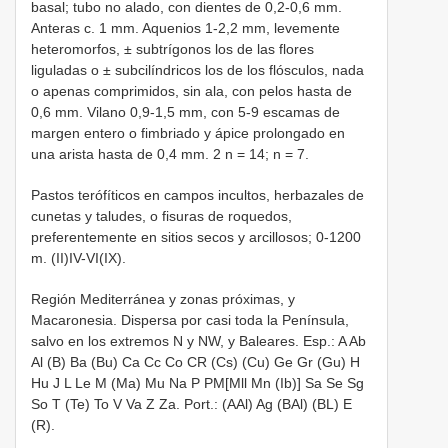
basal; tubo no alado, con dientes de 0,2-0,6 mm.
Anteras c. 1 mm. Aquenios 1-2,2 mm, levemente
heteromorfos, ± subtrígonos los de las flores
liguladas o ± subcilíndricos los de los flósculos, nada
o apenas comprimidos, sin ala, con pelos hasta de
0,6 mm. Vilano 0,9-1,5 mm, con 5-9 escamas de
margen entero o fimbriado y ápice prolongado en
una arista hasta de 0,4 mm. 2 n = 14; n = 7.
Pastos terófíticos en campos incultos, herbazales de
cunetas y taludes, o fisuras de roquedos,
preferentemente en sitios secos y arcillosos; 0-1200
m. (II)IV-VI(IX).
Región Mediterránea y zonas próximas, y
Macaronesia. Dispersa por casi toda la Península,
salvo en los extremos N y NW, y Baleares. Esp.: A Ab
Al (B) Ba (Bu) Ca Cc Co CR (Cs) (Cu) Ge Gr (Gu) H
Hu J L Le M (Ma) Mu Na P PM[Mll Mn (Ib)] Sa Se Sg
So T (Te) To V Va Z Za. Port.: (AAl) Ag (BAl) (BL) E
(R).