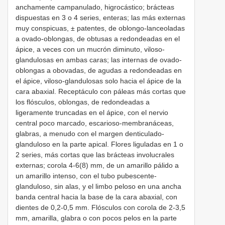
anchamente campanulado, higrocástico; brácteas
dispuestas en 3 o 4 series, enteras; las más externas
muy conspicuas, ± patentes, de oblongo-lanceoladas
a ovado-oblongas, de obtusas a redondeadas en el
ápice, a veces con un mucrón diminuto, viloso-
glandulosas en ambas caras; las internas de ovado-
oblongas a obovadas, de agudas a redondeadas en
el ápice, viloso-glandulosas solo hacia el ápice de la
cara abaxial. Receptáculo con páleas más cortas que
los flósculos, oblongas, de redondeadas a
ligeramente truncadas en el ápice, con el nervio
central poco marcado, escarioso-membranáceas,
glabras, a menudo con el margen denticulado-
glanduloso en la parte apical. Flores liguladas en 1 o
2 series, más cortas que las brácteas involucrales
externas; corola 4-6(8) mm, de un amarillo pálido a
un amarillo intenso, con el tubo pubescente-
glanduloso, sin alas, y el limbo peloso en una ancha
banda central hacia la base de la cara abaxial, con
dientes de 0,2-0,5 mm. Flósculos con corola de 2-3,5
mm, amarilla, glabra o con pocos pelos en la parte