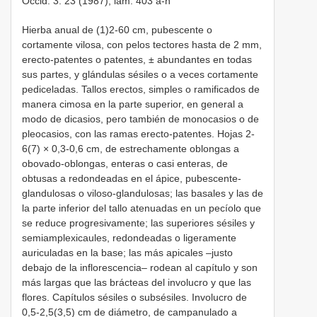
Occid. 3: 23 (1987); lám. 403 a-n
Hierba anual de (1)2-60 cm, pubescente o
cortamente vilosa, con pelos tectores hasta de 2 mm,
erecto-patentes o patentes, ± abundantes en todas
sus partes, y glándulas sésiles o a veces cortamente
pediceladas. Tallos erectos, simples o ramificados de
manera cimosa en la parte superior, en general a
modo de dicasios, pero también de monocasios o de
pleocasios, con las ramas erecto-patentes. Hojas 2-
6(7) × 0,3-0,6 cm, de estrechamente oblongas a
obovado-oblongas, enteras o casi enteras, de
obtusas a redondeadas en el ápice, pubescente-
glandulosas o viloso-glandulosas; las basales y las de
la parte inferior del tallo atenuadas en un pecíolo que
se reduce progresivamente; las superiores sésiles y
semiamplexicaules, redondeadas o ligeramente
auriculadas en la base; las más apicales –justo
debajo de la inflorescencia– rodean al capítulo y son
más largas que las brácteas del involucro y que las
flores. Capítulos sésiles o subsésiles. Involucro de
0,5-2,5(3,5) cm de diámetro, de campanulado a