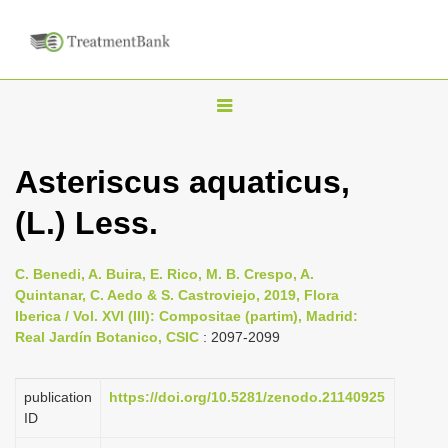
T
o
g
Asteriscus aquaticus,
g
(L.) Less.
l
e
n
C. Benedi, A. Buira, E. Rico, M. B. Crespo, A.
Quintanar, C. Aedo & S. Castroviejo, 2019, Flora
a
Iberica / Vol. XVI (III): Compositae (partim), Madrid:
v
Real Jardín Botanico, CSIC
: 2097-2099
i
g
publication
https://doi.org/10.5281/zenodo.21140925
a
ID
t