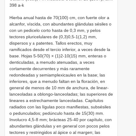
398 a-k
Hierba anual hasta de 70(100) cm, con fuerte olor a
alcanfor, víscida, con abundantes glándulas sésiles o
con un pedicelo corto hasta de 0,3 mm, y pelos
tectores pluricelulares de (0,3)0,5-1(1,2) mm,
dispersos y ± patentes. Tallos erectos, muy
ramificados desde el tercio inferior, a veces desde la
base. Hojas 5-50(70) × (1)2-10(15) mm, enteras o
denticuladas, a menudo atenuadas, a veces
cortamente decurrentes y más raramente
redondeadas y semiamplexicaules en la base; las
inferiores, que a menudo faltan en la floración, en
general de menos de 10 mm de anchura, de linear-
lanceoladas a oblongo-lanceoladas; las superiores de
lineares a estrechamente lanceoladas. Capítulos
radiados con las lígulas poco manifiestas, subsésiles
o pedunculados; pedúnculo hasta de 15(30) mm.
Involucro 4,5-8 mm; brácteas 25-40 por capítulo, con
abundantes glándulas y en general con pocos pelos
tectores y restringidos al ápice o al margen; las