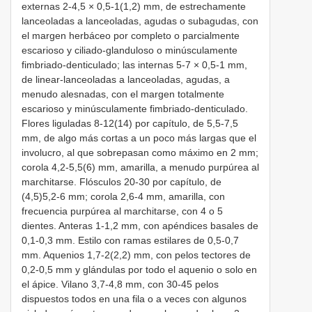
externas 2-4,5 × 0,5-1(1,2) mm, de estrechamente
lanceoladas a lanceoladas, agudas o subagudas, con
el margen herbáceo por completo o parcialmente
escarioso y ciliado-glanduloso o minúsculamente
fimbriado-denticulado; las internas 5-7 × 0,5-1 mm,
de linear-lanceoladas a lanceoladas, agudas, a
menudo alesnadas, con el margen totalmente
escarioso y minúsculamente fimbriado-denticulado.
Flores liguladas 8-12(14) por capítulo, de 5,5-7,5
mm, de algo más cortas a un poco más largas que el
involucro, al que sobrepasan como máximo en 2 mm;
corola 4,2-5,5(6) mm, amarilla, a menudo purpúrea al
marchitarse. Flósculos 20-30 por capítulo, de
(4,5)5,2-6 mm; corola 2,6-4 mm, amarilla, con
frecuencia purpúrea al marchitarse, con 4 o 5
dientes. Anteras 1-1,2 mm, con apéndices basales de
0,1-0,3 mm. Estilo con ramas estilares de 0,5-0,7
mm. Aquenios 1,7-2(2,2) mm, con pelos tectores de
0,2-0,5 mm y glándulas por todo el aquenio o solo en
el ápice. Vilano 3,7-4,8 mm, con 30-45 pelos
dispuestos todos en una fila o a veces con algunos