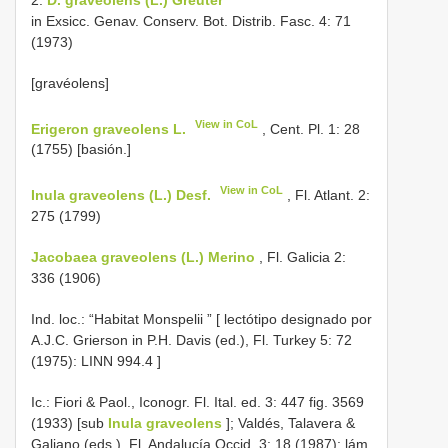
in Exsicc. Genav. Conserv. Bot. Distrib. Fasc. 4: 71
(1973)
[gravéolens]
View in CoL
Erigeron graveolens L.
, Cent. Pl. 1: 28
(1755) [basión.]
View in CoL
Inula graveolens (L.) Desf.
, Fl. Atlant. 2:
275 (1799)
Jacobaea graveolens (L.) Merino
, Fl. Galicia 2:
336 (1906)
Ind. loc.:
“Habitat Monspelii ” [ lectótipo designado por
A.J.C. Grierson in P.H. Davis (ed.), Fl. Turkey 5: 72
(1975):
LINN 994.4
]
Ic.: Fiori & Paol., Iconogr. Fl. Ital. ed. 3: 447 fig. 3569
(1933) [sub
Inula graveolens
]; Valdés, Talavera &
Galiano (eds.), Fl. Andalucía Occid. 3: 18 (1987); lám.