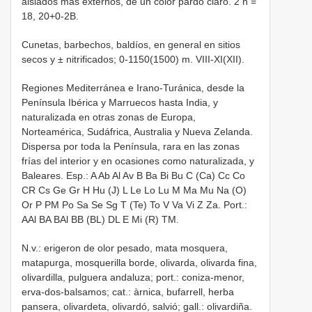
aislados más externos, de un color pardo claro. 2 n =
18, 20+0-2B.
Cunetas, barbechos, baldíos, en general en sitios
secos y ± nitrificados; 0-1150(1500) m. VIII-XI(XII).
Regiones Mediterránea e Irano-Turánica, desde la
Península Ibérica y Marruecos hasta India, y
naturalizada en otras zonas de Europa,
Norteamérica, Sudáfrica, Australia y Nueva Zelanda.
Dispersa por toda la Península, rara en las zonas
frías del interior y en ocasiones como naturalizada, y
Baleares. Esp.: A Ab Al Av B Ba Bi Bu C (Ca) Cc Co
CR Cs Ge Gr H Hu (J) L Le Lo Lu M Ma Mu Na (O)
Or P PM Po Sa Se Sg T (Te) To V Va Vi Z Za. Port.:
AAl BA BAl BB (BL) DL E Mi (R) TM.
N.v.: erigeron de olor pesado, mata mosquera,
matapurga, mosquerilla borde, olivarda, olivarda fina,
olivardilla, pulguera andaluza; port.: coniza-menor,
erva-dos-balsamos; cat.: àrnica, bufarrell, herba
pansera, olivardeta, olivardó, salvió; gall.: olivardiña.