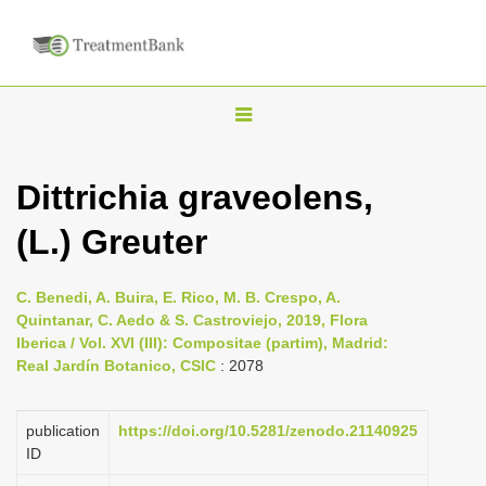
T
o
g
Dittrichia graveolens,
g
(L.) Greuter
l
e
n
C. Benedi, A. Buira, E. Rico, M. B. Crespo, A.
Quintanar, C. Aedo & S. Castroviejo, 2019, Flora
a
Iberica / Vol. XVI (III): Compositae (partim), Madrid:
v
Real Jardín Botanico, CSIC
: 2078
i
g
publication
https://doi.org/10.5281/zenodo.21140925
a
ID
t