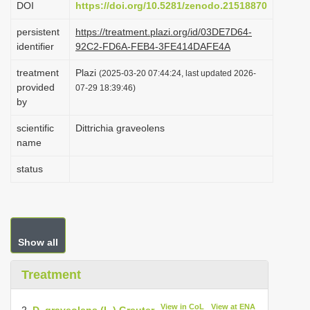
DOI
https://doi.org/10.5281/zenodo.21518870
i
persistent
https://treatment.plazi.org/id/03DE7D64-
o
identifier
92C2-FD6A-FEB4-3FE414DAFE4A
n
treatment
Plazi
(2025-03-20 07:44:24, last updated 2026-
provided
07-29 18:39:46)
by
scientific
Dittrichia graveolens
name
status
Show all
Treatment
View in CoL
View at ENA
2.
D. graveolens (L.) Greuter