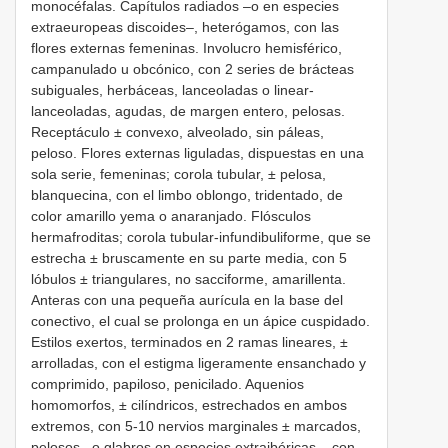
monocéfalas. Capítulos radiados –o en especies
extraeuropeas discoides–, heterógamos, con las
flores externas femeninas. Involucro hemisférico,
campanulado u obcónico, con 2 series de brácteas
subiguales, herbáceas, lanceoladas o linear-
lanceoladas, agudas, de margen entero, pelosas.
Receptáculo ± convexo, alveolado, sin páleas,
peloso. Flores externas liguladas, dispuestas en una
sola serie, femeninas; corola tubular, ± pelosa,
blanquecina, con el limbo oblongo, tridentado, de
color amarillo yema o anaranjado. Flósculos
hermafroditas; corola tubular-infundibuliforme, que se
estrecha ± bruscamente en su parte media, con 5
lóbulos ± triangulares, no sacciforme, amarillenta.
Anteras con una pequeña aurícula en la base del
conectivo, el cual se prolonga en un ápice cuspidado.
Estilos exertos, terminados en 2 ramas lineares, ±
arrolladas, con el estigma ligeramente ensanchado y
comprimido, papiloso, penicilado. Aquenios
homomorfos, ± cilíndricos, estrechados en ambos
extremos, con 5-10 nervios marginales ± marcados,
pelosos –o glabros en especies extraibéricas–, con