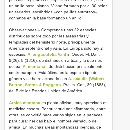
un anillo basal blanco. Vilano formado por c. 30 pelos
uniseriados, escábridos –con pelillos antrorsos–,
connatos en la base formando un anillo.
Observaciones.– Comprende unas 32 especies
distribuidas sobre todo por las áreas frías y
templadas del hemisferio norte, principalmente
América septentrional y Asia. En Europa solo hay 2
especies,
A. angustifolia Vahl
in Oeder, Fl. Dan.
9(26): 5 (1816), de distribución ártica, y la que nos
ocupa,
A. montana
, de distribución principalmente
centroeuropea. Esta última es la especie tipo del
género y se ha relacionado con
A. acaulis (Walter)
Britton, Sterns & Poggenb.
Prelim. Cat., 30 (1888),
del E de los Estados Unidos de América.
Arnica montana
es planta oficinal, muy apreciada en
medicina casera. Por su virtud antiinflamatoria, entre
otras, se convirtió hace varios siglos en la panacea
para curar heridas bajo el nombre vernáculo de
árnica. En muchas áreas montañosas ibéricas, de