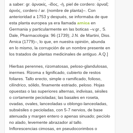
a saber: gr. ἀρνακίς, -ίδος, -ἡ, piel de cordero: ἀρναξ:
ἀρνός, cordero / ar. (nombre de planta)‒. Con
anterioridad a 1753 y después, se informaba de que
esta planta europea ya era llamada
arnica
en
Germania y particularmente en las boticas ‒v.gr., S.
Dale, Pharmacologia: 96 (1739); J.N. de Martini, Diss.
Arnica (1779)‒, lo que, en nuestra opinión, abunda
en lo mismo, la corrupción de un nombre presente en
los tratados de plantas medicinales de antiguo. A.Q.]
Hierbas perennes, rizomatosas, peloso-glandulosas,
inermes. Rizoma ± lignificado, cubierto de restos
foliares. Tallo erecto, simple o ramificado, folioso,
cilíndrico, sólido, finamente estriado, peloso. Hojas
opuestas o las superiores alternas, indivisas, sésiles
o cortamente pecioladas; las basales en roseta,
ovadas, ovales, lanceoladas u oblongo-lanceoladas,
subsésiles o pecioladas, con 5-7 nervios, de base
atenuada y margen entero o apenas sinuado; pecíolo
no alado, levemente abrazador al tallo.
Inflorescencias cimosas, en pseudocorimbos o