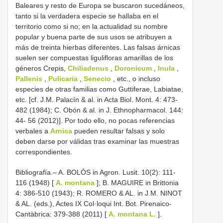
Baleares y resto de Europa se buscaron sucedáneos,
tanto si la verdadera especie se hallaba en el
territorio como si no; en la actualidad su nombre
popular y buena parte de sus usos se atribuyen a
más de treinta hierbas diferentes. Las falsas árnicas
suelen ser compuestas ligulifloras amarillas de los
géneros Crepis,
Chiliadenus
,
Doronicum
,
Inula
,
Pallenis
,
Pulicaria
,
Senecio
, etc., o incluso
especies de otras familias como Guttiferae, Labiatae,
etc. [cf. J.M. Palacín & al. in Acta Biol. Mont. 4: 473-
482 (1984); C. Obón & al. in J. Ethnopharmacol. 144:
44- 56 (2012)]. Por todo ello, no pocas referencias
verbales a
Arnica
pueden resultar falsas y solo
deben darse por válidas tras examinar las muestras
correspondientes.
Bibliografía.– A. BOLÒS in Agron. Lusit. 10(2): 111-
116 (1948) [
A. montana
]; B. MAGUIRE in Brittonia
4: 386-510 (1943); R. ROMERO & AL. in J.M. NINOT
& AL. (eds.), Actes IX Col·loqui Int. Bot. Pirenaico-
Cantàbrica: 379-388 (2011) [
A. montana L.
].