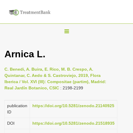
T
o
g
Arnica L.
g
l
C. Benedi, A. Buira, E. Rico, M. B. Crespo, A.
e
Quintanar, C. Aedo & S. Castroviejo, 2019, Flora
n
Iberica / Vol. XVI (III): Compositae (partim), Madrid:
Real Jardín Botanico, CSIC
: 2198-2199
a
v
i
publication
https://doi.org/10.5281/zenodo.21140925
ID
g
a
DOI
https://doi.org/10.5281/zenodo.21518935
t