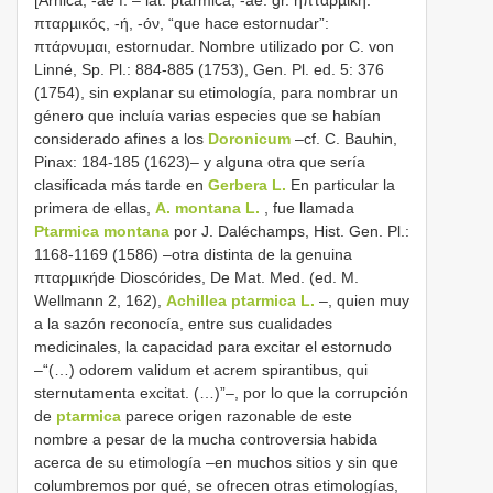
πταρµικός, -ή, -όν, “que hace estornudar”:
πτάρνυµαι, estornudar. Nombre utilizado por C. von
Linné, Sp. Pl.: 884-885 (1753), Gen. Pl. ed. 5: 376
(1754), sin explanar su etimología, para nombrar un
género que incluía varias especies que se habían
considerado afines a los
Doronicum
‒cf. C. Bauhin,
Pinax: 184-185 (1623)‒ y alguna otra que sería
clasificada más tarde en
Gerbera L.
En particular la
primera de ellas,
A. montana L.
, fue llamada
Ptarmica montana
por J. Daléchamps, Hist. Gen. Pl.:
1168-1169 (1586) ‒otra distinta de la genuina
πταρµικήde Dioscórides, De Mat. Med. (ed. M.
Wellmann 2, 162),
Achillea ptarmica L.
‒, quien muy
a la sazón reconocía, entre sus cualidades
medicinales, la capacidad para excitar el estornudo
‒“(…) odorem validum et acrem spirantibus, qui
sternutamenta excitat. (…)”‒, por lo que la corrupción
de
ptarmica
parece origen razonable de este
nombre a pesar de la mucha controversia habida
acerca de su etimología ‒en muchos sitios y sin que
columbremos por qué, se ofrecen otras etimologías,