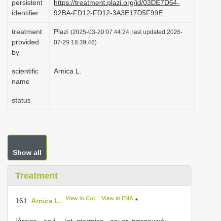
persistent
https://treatment.plazi.org/id/03DE7D64-
i
identifier
92BA-FD12-FD12-3A3E17D5F99E
o
treatment
Plazi
(2025-03-20 07:44:24, last updated 2026-
n
provided
07-29 18:39:46)
by
scientific
Arnica L.
name
status
Show all
Treatment
View in CoL
View at ENA
161.
Arnica L.
*
[Árnica, -ae f. ‒ lat. ptarmica, -ae: gr. ήπταρµική: