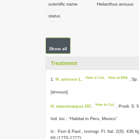
scientific name
Helianthus annuus
status
Show all
Treatment
View in CoL
View at ENA
1.
H. annuus L.
, Sp.
[ánnuus]
View in CoL
H. macrocarpus DC.
, Prodr. 5:
Ind. loc.: “Habitat in Peru, Mexico”
Ic.: Fiori & Paol., Iconogr. Fl. Ital. 2(9): 436 f
69 (1770-1777)