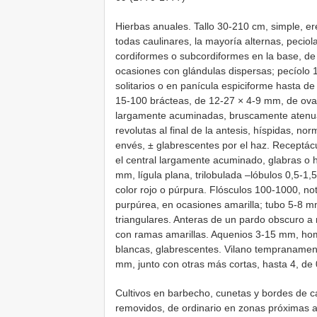
Hierbas anuales. Tallo 30-210 cm, simple, er
todas caulinares, la mayoría alternas, pecio
cordiformes o subcordiformes en la base, d
ocasiones con glándulas dispersas; pecíolo 
solitarios o en panícula espiciforme hasta d
15-100 brácteas, de 12-27 × 4-9 mm, de ova
largamente acuminadas, bruscamente atenuada
revolutas al final de la antesis, híspidas, n
envés, ± glabrescentes por el haz. Receptác
el central largamente acuminado, glabras o h
mm, lígula plana, trilobulada –lóbulos 0,5-
color rojo o púrpura. Flósculos 100-1000, n
purpúrea, en ocasiones amarilla; tubo 5-8 
triangulares. Anteras de un pardo obscuro a 
con ramas amarillas. Aquenios 3-15 mm, hom
blancas, glabrescentes. Vilano tempranamen
mm, junto con otras más cortas, hasta 4, de 
Cultivos en barbecho, cunetas y bordes de ca
removidos, de ordinario en zonas próximas a 