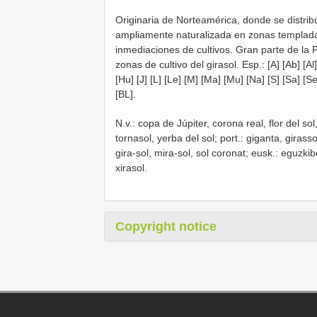
Originaria de Norteamérica, donde se distri
ampliamente naturalizada en zonas templada
inmediaciones de cultivos. Gran parte de la 
zonas de cultivo del girasol. Esp.: [A] [Ab] [Al]
[Hu] [J] [L] [Le] [M] [Ma] [Mu] [Na] [S] [Sa] [Se]
[BL].
N.v.: copa de Júpiter, corona real, flor del sol
tornasol, yerba del sol; port.: giganta, girasso
gira-sol, mira-sol, sol coronat; eusk.: eguzkibel
xirasol.
Copyright notice