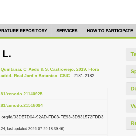
TERATURE REPOSITORY
SERVICES
HOW TO PARTICIPATE
 L.
T
. Quintanar, C. Aedo & S. Castroviejo, 2019, Flora
S
, Madrid: Real Jardín Botanico, CSIC
: 2181-2182
D
5281/zenodo.21140925
5281/zenodo.21518094
Ve
lazi.org/id/03DE7D64-92AD-FD03-FE93-3D831572FDD3
R
:24, last updated 2026-07-29 18:39:46)