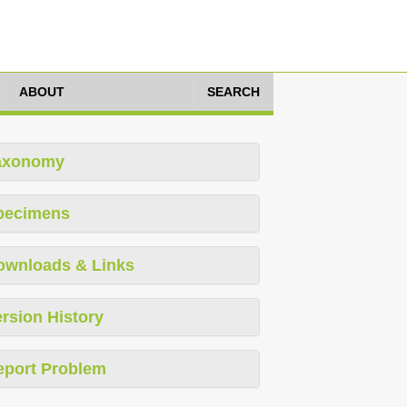
ABOUT
SEARCH
axonomy
pecimens
ownloads & Links
rsion History
eport Problem