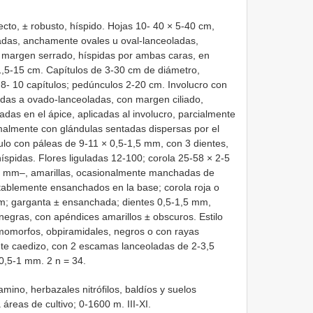
ecto, ± robusto, híspido. Hojas 10- 40 × 5-40 cm,
ladas, anchamente ovales u oval-lanceoladas,
e margen serrado, híspidas por ambas caras, en
1,5-15 cm. Capítulos de 3-30 cm de diámetro,
e 8- 10 capítulos; pedúnculos 2-20 cm. Involucro con
das a ovado-lanceoladas, con margen ciliado,
s en el ápice, aplicadas al involucro, parcialmente
ormalmente con glándulas sentadas dispersas por el
ulo con páleas de 9-11 × 0,5-1,5 mm, con 3 dientes,
íspidas. Flores liguladas 12-100; corola 25-58 × 2-5
1,5 mm–, amarillas, ocasionalmente manchadas de
otablemente ensanchados en la base; corola roja o
mm; garganta ± ensanchada; dientes 0,5-1,5 mm,
negras, con apéndices amarillos ± obscuros. Estilo
omorfos, obpiramidales, negros o con rayas
te caedizo, con 2 escamas lanceoladas de 2-3,5
0,5-1 mm. 2 n = 34.
mino, herbazales nitrófilos, baldíos y suelos
áreas de cultivo; 0-1600 m. III-XI.