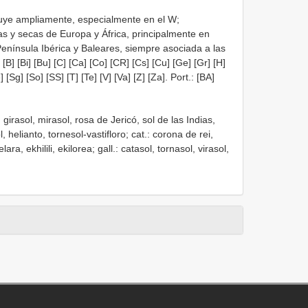
buye ampliamente, especialmente en el W;
s y secas de Europa y África, principalmente en
Península Ibérica y Baleares, siempre asociada a las
 [B] [Bi] [Bu] [C] [Ca] [Co] [CR] [Cs] [Cu] [Ge] [Gr] [H]
 [Sg] [So] [SS] [T] [Te] [V] [Va] [Z] [Za]. Port.: [BA]
, girasol, mirasol, rosa de Jericó, sol de las Indias,
l, helianto, tornesol-vastifloro; cat.: corona de rei,
ara, ekhilili, ekilorea; gall.: catasol, tornasol, virasol,