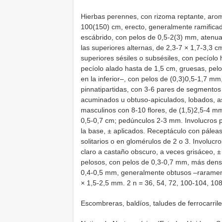
Hierbas perennes, con rizoma reptante, aromá
100(150) cm, erecto, generalmente ramificad
escábrido, con pelos de 0,5-2(3) mm, atenua
las superiores alternas, de 2,3-7 × 1,7-3,3 
superiores sésiles o subsésiles, con pecíolo 
pecíolo alado hasta de 1,5 cm, gruesas, pe
en la inferior–, con pelos de (0,3)0,5-1,7 mm,
pinnatipartidas, con 3-6 pares de segmentos
acuminados u obtuso-apiculados, lobados, as
masculinos con 8-10 flores, de (1,5)2,5-4 m
0,5-0,7 cm; pedúnculos 2-3 mm. Involucros p
la base, ± aplicados. Receptáculo con páleas
solitarios o en glomérulos de 2 o 3. Involucr
claro a castaño obscuro, a veces grisáceo, 
pelosos, con pelos de 0,3-0,7 mm, más denso
0,4-0,5 mm, generalmente obtusos –rarament
× 1,5-2,5 mm. 2 n = 36, 54, 72, 100-104, 108
Escombreras, baldíos, taludes de ferrocarrile