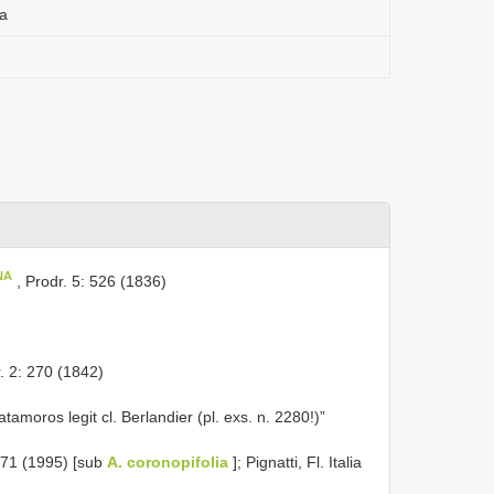
ya
NA
, Prodr. 5: 526 (1836)
. 2: 270 (1842)
tamoros legit cl. Berlandier (pl. exs. n. 2280!)”
 771 (1995) [sub
A. coronopifolia
]; Pignatti, Fl. Italia