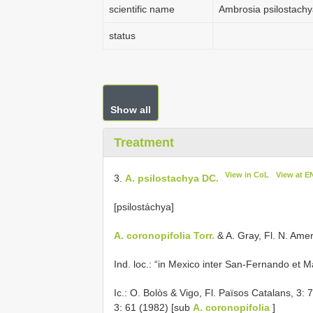
scientific name
Ambrosia psilostach
status
Show all
Treatment
View in CoL
View at E
3.
A. psilostachya DC.
[psilostáchya]
A. coronopifolia Torr.
& A. Gray, Fl. N. Amer
Ind. loc.: “in Mexico inter San-Fernando et Ma
Ic.: O. Bolòs & Vigo, Fl. Països Catalans, 3:
3: 61 (1982) [sub
A. coronopifolia
]