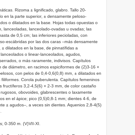
ticas. Rizoma ± lignificado, glabro. Tallo 20-
o en la parte superior, ± densamente peloso-
dos o dilatados en la base. Hojas todas opuestas o
cm, lanceoladas, lanceolado-ovadas u ovadas; las
hasta de 0,5 cm; las inferiores pecioladas, con
loso-escábridas por las dos caras –más densamente
 ± dilatados en la base, de pinnatífidas a
 lanceolados o linear-lanceolados, agudos,
errados, o más raramente, indivisos. Capítulos
m de diámetro, en racimos espiciformes de (2)3-16 ×
elosos, con pelos de 0,4-0,6(0,8) mm, ± dilatados en
 filiformes. Corola puberulenta. Capítulos femeninos
os fructíferos 3,2-4,5(6) × 2-3 mm, de color castaño
± rugosos, obovoides, glabrescentes o laxamente
s en el ápice; pico (0,5)0,8-1 mm; dientes 4-6, de
e ± agudos–, a veces sin dientes. Aquenios 2,8-4(5)
.
s; 0-350 m. (V)VII-XI.