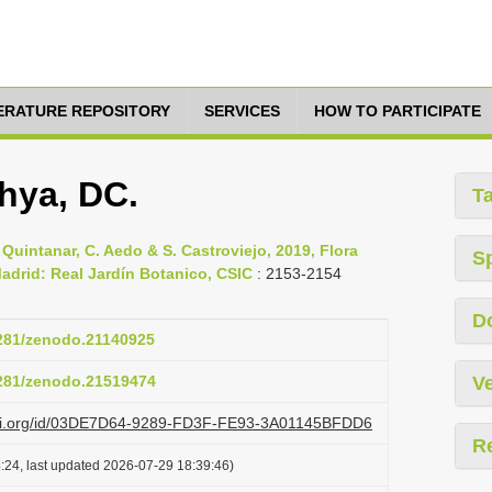
TERATURE REPOSITORY
SERVICES
HOW TO PARTICIPATE
hya, DC.
T
. Quintanar, C. Aedo & S. Castroviejo, 2019, Flora
S
, Madrid: Real Jardín Botanico, CSIC
: 2153-2154
D
5281/zenodo.21140925
5281/zenodo.21519474
Ve
lazi.org/id/03DE7D64-9289-FD3F-FE93-3A01145BFDD6
R
:24, last updated 2026-07-29 18:39:46)