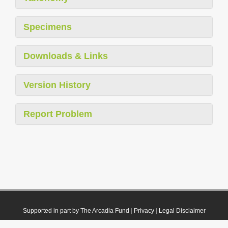
Specimens
Downloads & Links
Version History
Report Problem
Supported in part by The Arcadia Fund
|
Privacy
|
Legal Disclaimer