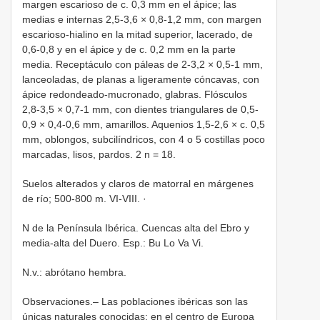
margen escarioso de c. 0,3 mm en el ápice; las
medias e internas 2,5-3,6 × 0,8-1,2 mm, con margen
escarioso-hialino en la mitad superior, lacerado, de
0,6-0,8 y en el ápice y de c. 0,2 mm en la parte
media. Receptáculo con páleas de 2-3,2 × 0,5-1 mm,
lanceoladas, de planas a ligeramente cóncavas, con
ápice redondeado-mucronado, glabras. Flósculos
2,8-3,5 × 0,7-1 mm, con dientes triangulares de 0,5-
0,9 × 0,4-0,6 mm, amarillos. Aquenios 1,5-2,6 × c. 0,5
mm, oblongos, subcilíndricos, con 4 o 5 costillas poco
marcadas, lisos, pardos. 2 n = 18.
Suelos alterados y claros de matorral en márgenes
de río; 500-800 m. VI-VIII. ·
N de la Península Ibérica. Cuencas alta del Ebro y
media-alta del Duero. Esp.: Bu Lo Va Vi.
N.v.: abrótano hembra.
Observaciones.– Las poblaciones ibéricas son las
únicas naturales conocidas; en el centro de Europa