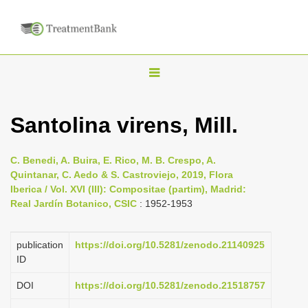
T
o
g
Santolina virens, Mill.
g
l
C. Benedi, A. Buira, E. Rico, M. B. Crespo, A.
e
Quintanar, C. Aedo & S. Castroviejo, 2019, Flora
n
Iberica / Vol. XVI (III): Compositae (partim), Madrid:
Real Jardín Botanico, CSIC
: 1952-1953
a
v
i
publication
https://doi.org/10.5281/zenodo.21140925
ID
g
a
DOI
https://doi.org/10.5281/zenodo.21518757
t