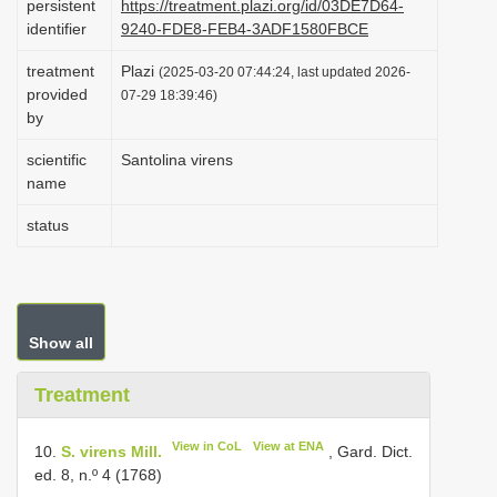
persistent
https://treatment.plazi.org/id/03DE7D64-
i
identifier
9240-FDE8-FEB4-3ADF1580FBCE
o
treatment
Plazi
(2025-03-20 07:44:24, last updated 2026-
n
provided
07-29 18:39:46)
by
scientific
Santolina virens
name
status
Show all
Treatment
View in CoL
View at ENA
10.
S. virens Mill.
, Gard. Dict.
ed. 8, n.º 4 (1768)