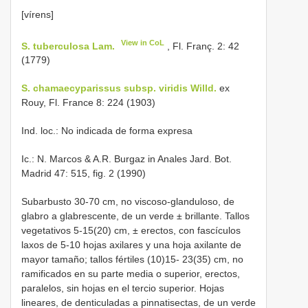
[vírens]
View in CoL
S. tuberculosa Lam.
, Fl. Franç. 2: 42
(1779)
S. chamaecyparissus subsp. viridis Willd.
ex
Rouy, Fl. France 8: 224 (1903)
Ind. loc.: No indicada de forma expresa
Ic.: N. Marcos & A.R. Burgaz in Anales Jard. Bot.
Madrid 47: 515, fig. 2 (1990)
Subarbusto 30-70 cm, no viscoso-glanduloso, de
glabro a glabrescente, de un verde ± brillante. Tallos
vegetativos 5-15(20) cm, ± erectos, con fascículos
laxos de 5-10 hojas axilares y una hoja axilante de
mayor tamaño; tallos fértiles (10)15- 23(35) cm, no
ramificados en su parte media o superior, erectos,
paralelos, sin hojas en el tercio superior. Hojas
lineares, de denticuladas a pinnatisectas, de un verde