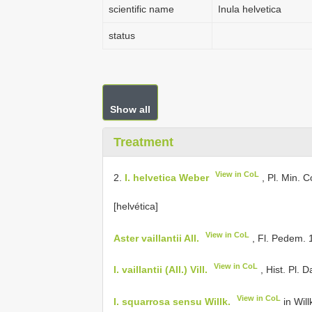
scientific name
Inula helvetica
status
Show all
Treatment
View in CoL
2.
I. helvetica Weber
, Pl. Min. 
[helvética]
View in CoL
Aster vaillantii All.
, Fl. Pedem. 
View in CoL
I. vaillantii (All.) Vill.
, Hist. Pl. 
View in CoL
I. squarrosa sensu Willk.
in Will