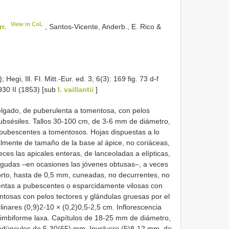
View in CoL
r.
, Santos-Vicente, Anderb., E. Rico &
; Hegi, Ill. Fl. Mitt.-Eur. ed. 3, 6(3): 169 fig. 73 d-f
 930 II (1853) [sub
I. vaillantii
]
elgado, de puberulenta a tomentosa, con pelos
subsésiles. Tallos 30-100 cm, de 3-6 mm de diámetro,
e pubescentes a tomentosos. Hojas dispuestas a lo
almente de tamaño de la base al ápice, no coriáceas,
ces las apicales enteras, de lanceoladas a elípticas,
agudas –en ocasiones las jóvenes obtusas–, a veces
orto, hasta de 0,5 mm, cuneadas, no decurrentes, no
lentas a pubescentes o esparcidamente vilosas con
entosas con pelos tectores y glándulas gruesas por el
linares (0,9)2-10 × (0,2)0,5-2,5 cm. Inflorescencia
rimbiforme laxa. Capítulos de 18-25 mm de diámetro,
edúnculos de 5-30(65) mm. Involucro (5)8-12 mm, de