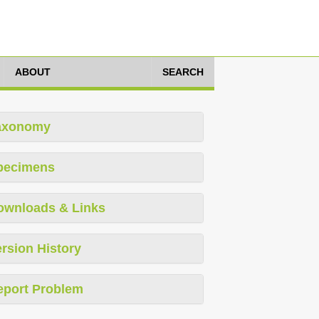
ABOUT
SEARCH
axonomy
pecimens
ownloads & Links
rsion History
eport Problem