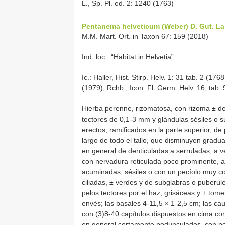
L., Sp. Pl. ed. 2: 1240 (1763)
Pentanema helveticum (Weber) D. Gut. Lar
M.M. Mart. Ort. in Taxon 67: 159 (2018)
Ind. loc.: “Habitat in Helvetia”
Ic.: Haller, Hist. Stirp. Helv. 1: 31 tab. 2 (1768)
(1979); Rchb., Icon. Fl. Germ. Helv. 16, tab.
Hierba perenne, rizomatosa, con rizoma ± d
tectores de 0,1-3 mm y glándulas sésiles o 
erectos, ramificados en la parte superior, d
largo de todo el tallo, que disminuyen gradu
en general de denticuladas a serruladas, a ve
con nervadura reticulada poco prominente, 
acuminadas, sésiles o con un pecíolo muy c
ciliadas, ± verdes y de subglabras o puberu
pelos tectores por el haz, grisáceas y ± tom
envés; las basales 4-11,5 × 1-2,5 cm; las cau
con (3)8-40 capítulos dispuestos en cima co
en general cortamente pedunculados, con p