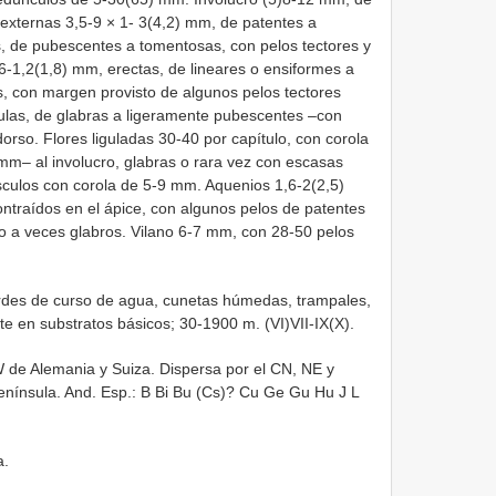
externas 3,5-9 × 1- 3(4,2) mm, de patentes a
, de pubescentes a tomentosas, con pelos tectores y
6-1,2(1,8) mm, erectas, de lineares o ensiformes a
, con margen provisto de algunos pelos tectores
dulas, de glabras a ligeramente pubescentes –con
orso. Flores liguladas 30-40 por capítulo, con corola
m– al involucro, glabras o rara vez con escasas
ósculos con corola de 5-9 mm. Aquenios 1,6-2(2,5)
ntraídos en el ápice, con algunos pelos de patentes
 o a veces glabros. Vilano 6-7 mm, con 28-50 pelos
rdes de curso de agua, cunetas húmedas, trampales,
 en substratos básicos; 30-1900 m. (VI)VII-IX(X).
de Alemania y Suiza. Dispersa por el CN, NE y
enínsula. And. Esp.: B Bi Bu (Cs)? Cu Ge Gu Hu J L
a.