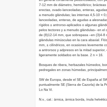
7-12 mm de diámetro, hemisférico; brácteas 
erectas, ovado-lanceoladas, enteras, agudas
a menudo glándulas; las internas 4,5-10 × 0,
lanceoladas, enteras, de agudas a alesnadas
rígidos ± antrorso-aplicados o algunas glán
pelos tectores y a menudo glándulas– en el d
de (8)12-14 mm, que sobrepasa –en (3)4-8 m
glándulas minúsculas en la cara abaxial. Fl
mm, ± cilíndricos, en ocasiones levemente co
a antrorsos y adpresos en la mitad superior,
ligeramente soldados en la base. 2 n = 16.
Bosques de ribera, herbazales húmedos, bo
pedregales en zonas húmedas, principalmente
SW de Europa, desde el SE de España al SW 
puntualmente SE (Sierra de Cazorla) de la P
Lo Na Vi.
N.v., cat.: àrnica, àrnica borda, ínula helvètic