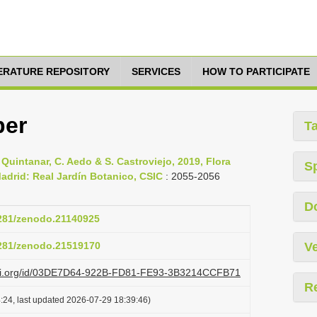
TERATURE REPOSITORY
SERVICES
HOW TO PARTICIPATE
ber
T
. Quintanar, C. Aedo & S. Castroviejo, 2019, Flora
S
, Madrid: Real Jardín Botanico, CSIC
: 2055-2056
D
5281/zenodo.21140925
5281/zenodo.21519170
Ve
lazi.org/id/03DE7D64-922B-FD81-FE93-3B3214CCFB71
R
:24, last updated 2026-07-29 18:39:46)