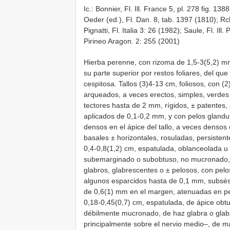
Ic.: Bonnier, Fl. Ill. France 5, pl. 278 fig. 1
Oeder (ed.), Fl. Dan. 8, tab. 1397 (1810); Rc
Pignatti, Fl. Italia 3: 26 (1982); Saule, Fl. Ill. 
Pirineo Aragon. 2: 255 (2001)
Hierba perenne, con rizoma de 1,5-3(5,2) mm 
su parte superior por restos foliares, del qu
cespitosa. Tallos (3)4-13 cm, foliosos, con 
arqueados, a veces erectos, simples, verdes
tectores hasta de 2 mm, rígidos, ± patentes,
aplicados de 0,1-0,2 mm, y con pelos glandu
densos en el ápice del tallo, a veces densos e
basales ± horizontales, rosuladas, persistent
0,4-0,8(1,2) cm, espatulada, oblanceolada 
subemarginado o subobtuso, no mucronado, 
glabros, glabrescentes o ± pelosos, con pelo
algunos esparcidos hasta de 0,1 mm, subsési
de 0,6(1) mm en el margen, atenuadas en pecí
0,18-0,45(0,7) cm, espatulada, de ápice ob
débilmente mucronado, de haz glabra o glab
principalmente sobre el nervio medio–, de m