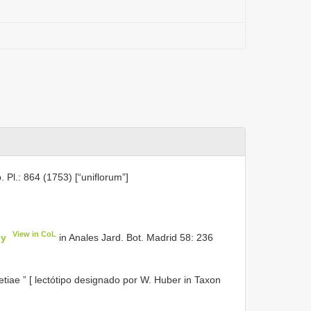
. Pl.: 864 (1753) [“uniflorum”]
View in CoL
ey
in Anales Jard. Bot. Madrid 58: 236
etiae ” [ lectótipo designado por W. Huber in Taxon