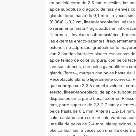
en pecíolo corto de 2-6 mm o sésiles; las me
ápice subobtuso o agudo, de haz y envés con
glandulíferos hasta de 0,1 mm –a veces sin e
(0,06)0,1-0,2 cm, linear-lanceoladas, sésiles
o raramente hasta 4 agrupados en infloresce
filiformes–. Involucro subhemisférico; brácte
las externas erecto-patentes, frecuentemente
exterior, no adpresas, gradualmente mayores
con 2 bandas laterales blanco-escariosas d
ápice teñido de color púrpura, con pelos te
lanosos, densos, con pelos glandulíferos su
glandulíferos–, margen con pelos hasta de 1
Receptáculo plano o ligeramente convexo. Fl
que sobrepasan 2-3,5 mm el involucro; coro
erecto, linear-lanceolado, de ápice subobtu
dispuestos en la parte basal externa. Flóscu
mm, parte superior de 2,3-2,7 mm y dientes 
pelos hasta de 0,1 mm. Anteras 1,2-1,4 mm. 
color castaño claro con un tinte verdoso, c
una fila de pelos de 2-4 mm, blanquecinos,
blanco-hialinas, a veces con una fila extern