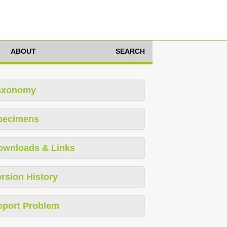
ABOUT
SEARCH
axonomy
pecimens
ownloads & Links
rsion History
eport Problem