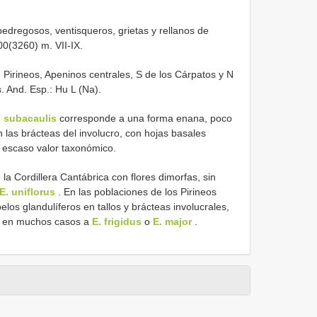
edregosos, ventisqueros, grietas y rellanos de
00(3260) m. VII-IX.
Pirineos, Apeninos centrales, S de los Cárpatos y N
s. And. Esp.: Hu L (Na).
. subacaulis
corresponde a una forma enana, poco
n las brácteas del involucro, con hojas basales
 escaso valor taxonómico.
la Cordillera Cantábrica con flores dimorfas, sin
E. uniflorus
. En las poblaciones de los Pirineos
elos glandulíferos en tallos y brácteas involucrales,
ea en muchos casos a
E. frigidus
o
E. major
.