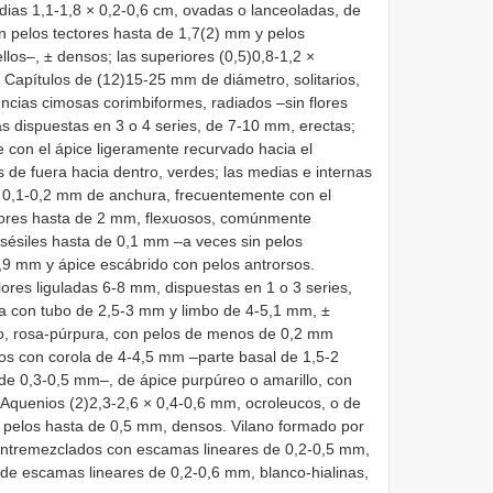
dias 1,1-1,8 × 0,2-0,6 cm, ovadas o lanceoladas, de
 pelos tectores hasta de 1,7(2) mm y pelos
llos–, ± densos; las superiores (0,5)0,8-1,2 ×
. Capítulos de (12)15-25 mm de diámetro, solitarios,
ncias cimosas corimbiformes, radiados –sin flores
as dispuestas en 3 o 4 series, de 7-10 mm, erectas;
 con el ápice ligeramente recurvado hacia el
 de fuera hacia dentro, verdes; las medias e internas
e 0,1-0,2 mm de anchura, frecuentemente con el
ctores hasta de 2 mm, flexuosos, comúnmente
bsésiles hasta de 0,1 mm –a veces sin pelos
,9 mm y ápice escábrido con pelos antrorsos.
ores liguladas 6-8 mm, dispuestas en 1 o 3 series,
la con tubo de 2,5-3 mm y limbo de 4-5,1 mm, ±
so, rosa-púrpura, con pelos de menos de 0,2 mm
los con corola de 4-4,5 mm –parte basal de 1,5-2
de 0,3-0,5 mm–, de ápice purpúreo o amarillo, con
Aquenios (2)2,3-2,6 × 0,4-0,6 mm, ocroleucos, o de
on pelos hasta de 0,5 mm, densos. Vilano formado por
 entremezclados con escamas lineares de 0,2-0,5 mm,
a de escamas lineares de 0,2-0,6 mm, blanco-hialinas,