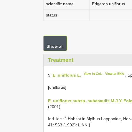
scientific name
Erigeron uniflorus
status
Show all
Treatment
View in CoL
View at ENA
9.
E. uniflorus L.
, Sp
[uniflórus]
E. uniflorus subsp. subacaulis M.J.Y. Fol
(2001)
Ind. loc.: “
Habitat in Alpibus Lapponiae, Helv
41: 563 (1992): LINN
]