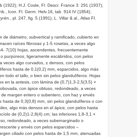
388b (1922); H.J. Coste, Fl. Descr. France 3: 291 (1937);
hb., Icon. Fl. Germ. Helv.16, tab. 914 IV (1854);
Pyrén., pl. 247, fig. 5 (1991); L. Villar & al., Atlas Fl.
de diámetro, subvertical y ramificado, cubierto en
e nacen raíces fibrosas y 1-5 rosetas, a veces algo
(2)4- 7(10) hojas, ascendentes, frecuentemente
 o purpúreos, ligeramente escábridos, con pelos
 a veces algo curvados, ± densos, con pelos
líferos hasta de 0,1(0,2) mm, esparcidos, algo más
n todo el tallo, o bien sin pelos glandulíferos. Hojas
es en la antesis, con lámina de (0,7)1,3-2,5(3,5) ×
u obovada, con ápice obtuso, redondeado, a veces
de margen entero o subentero, con haz y envés
s hasta de 0,3(0,8) mm, sin pelos glandulíferos o con
les, algo más densos en el ápice, con pelos hasta
olo de (0,2)1-2,8(4) cm; las inferiores 1,8-3,1 ×
tuso, redondeado, a veces subemarginado o
rescente y envés con pelos esparcidos –
argen ciliado con pelos hasta de 1,5 mm, atenuadas