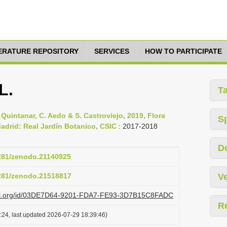
TERATURE REPOSITORY
SERVICES
HOW TO PARTICIPATE
L.
T
. Quintanar, C. Aedo & S. Castroviejo, 2019, Flora
S
, Madrid: Real Jardín Botanico, CSIC
: 2017-2018
D
5281/zenodo.21140925
5281/zenodo.21518817
Ve
lazi.org/id/03DE7D64-9201-FDA7-FE93-3D7B15C8FADC
R
:24, last updated 2026-07-29 18:39:46)