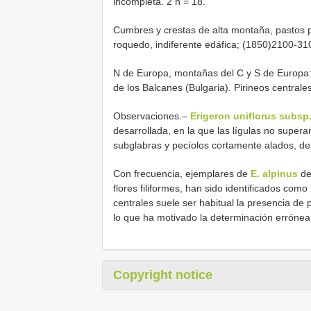
incompleta. 2 n = 18.
Cumbres y crestas de alta montaña, pastos p
roquedo, indiferente edáfica; (1850)2100-31
N de Europa, montañas del C y S de Europa: 
de los Balcanes (Bulgaria). Pirineos centrale
Observaciones.–
Erigeron uniflorus subsp
desarrollada, en la que las lígulas no supera
subglabras y pecíolos cortamente alados, de
Con frecuencia, ejemplares de
E. alpinus
de 
flores filiformes, han sido identificados como
centrales suele ser habitual la presencia de p
lo que ha motivado la determinación errón
Copyright notice