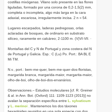
costillas mixógenas. Vilano solo presente en las flores
liguladas, formado por una corona de 0,2-1,5(2) mm,
completa o incompleta, algo más larga en la cara
adaxial, escariosa, irregularmente incisa. 2 n = 54.
Lugares escarpados, laderas pedregosas, orlas
aclaradas de bosques, de ordinario en substrato
silíceo, raramente en calcáreo; 2-1100 m. (V)VI-VII. ·
Montañas del C y N de Portugal y zona costera del N
de Portugal y Galicia. Esp.: C (Lu) Po. Port.: BA BL E
Mi TM.
N.v., port.: bem-me-quer, bem-me-quer-dos-floristas,
margarida branca, margarida-maior, margarita-maior,
olho-de-boi, olho-de-boi-dos-ervanários.
Observaciones.– Estudios moleculares [cf. R. Greiner
& al. in Ann. Bot. (Oxford) 111: 1109-1123 (2013)] no
avalan la separación específica entre
L. sylvaticum
y
L. merinoi
. Mantenemos los dos táxones
hexaploides reunidos en una sola especie con dos