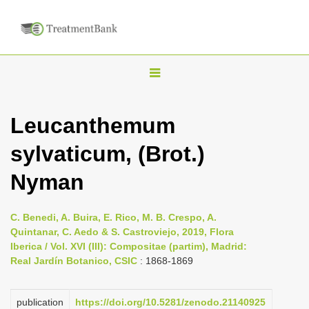
T
o
g
Leucanthemum
g
sylvaticum, (Brot.)
l
e
Nyman
n
a
C. Benedi, A. Buira, E. Rico, M. B. Crespo, A.
v
Quintanar, C. Aedo & S. Castroviejo, 2019, Flora
i
Iberica / Vol. XVI (III): Compositae (partim), Madrid:
Real Jardín Botanico, CSIC
: 1868-1869
g
a
publication
https://doi.org/10.5281/zenodo.21140925
t