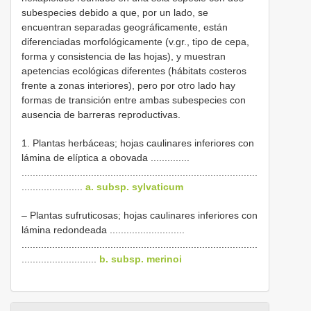
subespecies debido a que, por un lado, se
encuentran separadas geográficamente, están
diferenciadas morfológicamente (v.gr., tipo de cepa,
forma y consistencia de las hojas), y muestran
apetencias ecológicas diferentes (hábitats costeros
frente a zonas interiores), pero por otro lado hay
formas de transición entre ambas subespecies con
ausencia de barreras reproductivas.
1. Plantas herbáceas; hojas caulinares inferiores con
lámina de elíptica a obovada ..............
.....................................................................................
......................
a. subsp. sylvaticum
– Plantas sufruticosas; hojas caulinares inferiores con
lámina redondeada ...........................
.....................................................................................
...........................
b. subsp. merinoi