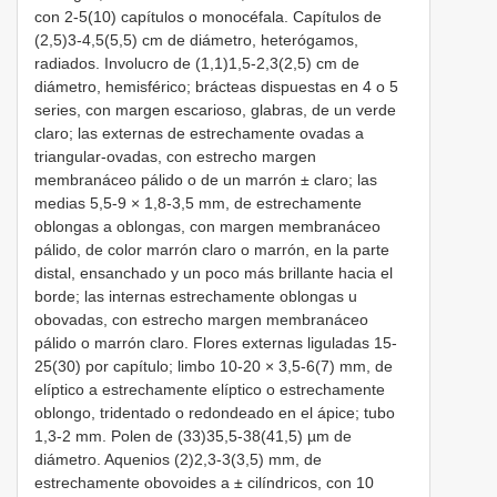
con 2-5(10) capítulos o monocéfala. Capítulos de
(2,5)3-4,5(5,5) cm de diámetro, heterógamos,
radiados. Involucro de (1,1)1,5-2,3(2,5) cm de
diámetro, hemisférico; brácteas dispuestas en 4 o 5
series, con margen escarioso, glabras, de un verde
claro; las externas de estrechamente ovadas a
triangular-ovadas, con estrecho margen
membranáceo pálido o de un marrón ± claro; las
medias 5,5-9 × 1,8-3,5 mm, de estrechamente
oblongas a oblongas, con margen membranáceo
pálido, de color marrón claro o marrón, en la parte
distal, ensanchado y un poco más brillante hacia el
borde; las internas estrechamente oblongas u
obovadas, con estrecho margen membranáceo
pálido o marrón claro. Flores externas liguladas 15-
25(30) por capítulo; limbo 10-20 × 3,5-6(7) mm, de
elíptico a estrechamente elíptico o estrechamente
oblongo, tridentado o redondeado en el ápice; tubo
1,3-2 mm. Polen de (33)35,5-38(41,5) µm de
diámetro. Aquenios (2)2,3-3(3,5) mm, de
estrechamente obovoides a ± cilíndricos, con 10