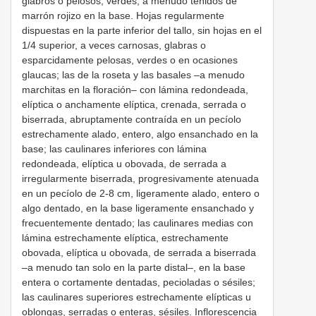
glabros o pelosos, verdes, a menudo teñidos de
marrón rojizo en la base. Hojas regularmente
dispuestas en la parte inferior del tallo, sin hojas en el
1/4 superior, a veces carnosas, glabras o
esparcidamente pelosas, verdes o en ocasiones
glaucas; las de la roseta y las basales –a menudo
marchitas en la floración– con lámina redondeada,
elíptica o anchamente elíptica, crenada, serrada o
biserrada, abruptamente contraída en un pecíolo
estrechamente alado, entero, algo ensanchado en la
base; las caulinares inferiores con lámina
redondeada, elíptica u obovada, de serrada a
irregularmente biserrada, progresivamente atenuada
en un pecíolo de 2-8 cm, ligeramente alado, entero o
algo dentado, en la base ligeramente ensanchado y
frecuentemente dentado; las caulinares medias con
lámina estrechamente elíptica, estrechamente
obovada, elíptica u obovada, de serrada a biserrada
–a menudo tan solo en la parte distal–, en la base
entera o cortamente dentadas, pecioladas o sésiles;
las caulinares superiores estrechamente elípticas u
oblongas, serradas o enteras, sésiles. Inflorescencia