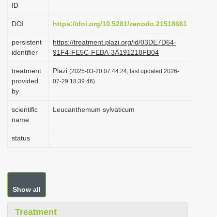
ID
i
o
DOI
https://doi.org/10.5281/zenodo.21518661
n
persistent
https://treatment.plazi.org/id/03DE7D64-
identifier
91F4-FE5C-FEBA-3A191218FB04
treatment
Plazi
(2025-03-20 07:44:24, last updated 2026-
provided
07-29 18:39:46)
by
scientific
Leucanthemum sylvaticum
name
status
Show all
Treatment