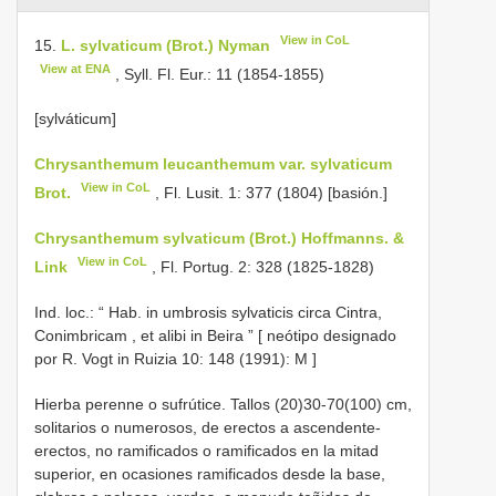
View in CoL
15.
L. sylvaticum (Brot.) Nyman
View at ENA
, Syll. Fl. Eur.: 11 (1854-1855)
[sylváticum]
Chrysanthemum leucanthemum var. sylvaticum
View in CoL
Brot.
, Fl. Lusit. 1: 377 (1804) [basión.]
Chrysanthemum sylvaticum (Brot.) Hoffmanns. &
View in CoL
Link
, Fl. Portug. 2: 328 (1825-1828)
Ind. loc.: “
Hab. in umbrosis sylvaticis circa Cintra,
Conimbricam , et alibi in Beira ” [ neótipo designado
por R. Vogt in Ruizia 10: 148 (1991): M
]
Hierba perenne o sufrútice. Tallos (20)30-70(100) cm,
solitarios o numerosos, de erectos a ascendente-
erectos, no ramificados o ramificados en la mitad
superior, en ocasiones ramificados desde la base,