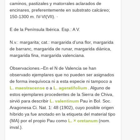
caminos, pastizales y matorrales aclarados de
encinares, preferentemente en substrato calcáreo;
150-1300 m. IV-VI(VII). ·
E de la Península Ibérica. Esp.: A V.
N.v.: margarita; cat.: margarida d’una flor, margarida
de barranc, margarida de runar, margarida diànica,
margarida fina, margarida valenciana.
Observaciones.–En el N de Valencia se han
observado ejemplares que no pueden ser asignados
de forma inequívoca ni a esta especie ni tampoco a
L. maestracense
o a
L. ageratifolium
. Alguno de
estos ejemplares procedentes de la Sierra de Chiva,
sirvió para describir
L. valentinum
Pau in Bol. Soc.
Aragonesa Ci. Nat. 1: 48 (1902), cuyo posible origen
híbrido ya fue anotado en la etiqueta del material tipo
(MA) por el propio Pau como
L. × oretanum
(nom.
inval.).