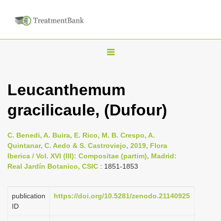
T
o
g
Leucanthemum
g
gracilicaule, (Dufour)
l
e
n
C. Benedi, A. Buira, E. Rico, M. B. Crespo, A.
Quintanar, C. Aedo & S. Castroviejo, 2019, Flora
a
Iberica / Vol. XVI (III): Compositae (partim), Madrid:
v
Real Jardín Botanico, CSIC
: 1851-1853
i
g
publication
https://doi.org/10.5281/zenodo.21140925
a
ID
t