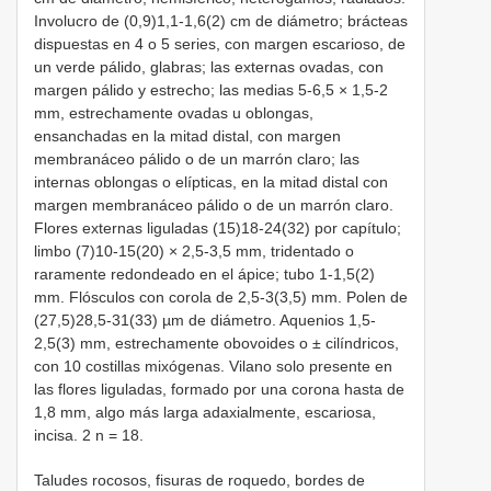
Involucro de (0,9)1,1-1,6(2) cm de diámetro; brácteas
dispuestas en 4 o 5 series, con margen escarioso, de
un verde pálido, glabras; las externas ovadas, con
margen pálido y estrecho; las medias 5-6,5 × 1,5-2
mm, estrechamente ovadas u oblongas,
ensanchadas en la mitad distal, con margen
membranáceo pálido o de un marrón claro; las
internas oblongas o elípticas, en la mitad distal con
margen membranáceo pálido o de un marrón claro.
Flores externas liguladas (15)18-24(32) por capítulo;
limbo (7)10-15(20) × 2,5-3,5 mm, tridentado o
raramente redondeado en el ápice; tubo 1-1,5(2)
mm. Flósculos con corola de 2,5-3(3,5) mm. Polen de
(27,5)28,5-31(33) µm de diámetro. Aquenios 1,5-
2,5(3) mm, estrechamente obovoides o ± cilíndricos,
con 10 costillas mixógenas. Vilano solo presente en
las flores liguladas, formado por una corona hasta de
1,8 mm, algo más larga adaxialmente, escariosa,
incisa. 2 n = 18.
Taludes rocosos, fisuras de roquedo, bordes de