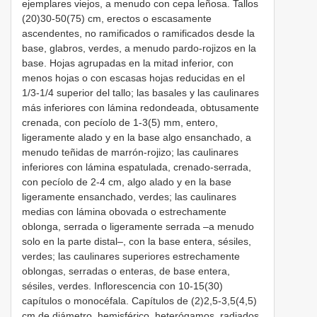
ejemplares viejos, a menudo con cepa leñosa. Tallos
(20)30-50(75) cm, erectos o escasamente
ascendentes, no ramificados o ramificados desde la
base, glabros, verdes, a menudo pardo-rojizos en la
base. Hojas agrupadas en la mitad inferior, con
menos hojas o con escasas hojas reducidas en el
1/3-1/4 superior del tallo; las basales y las caulinares
más inferiores con lámina redondeada, obtusamente
crenada, con pecíolo de 1-3(5) mm, entero,
ligeramente alado y en la base algo ensanchado, a
menudo teñidas de marrón-rojizo; las caulinares
inferiores con lámina espatulada, crenado-serrada,
con pecíolo de 2-4 cm, algo alado y en la base
ligeramente ensanchado, verdes; las caulinares
medias con lámina obovada o estrechamente
oblonga, serrada o ligeramente serrada –a menudo
solo en la parte distal–, con la base entera, sésiles,
verdes; las caulinares superiores estrechamente
oblongas, serradas o enteras, de base entera,
sésiles, verdes. Inflorescencia con 10-15(30)
capítulos o monocéfala. Capítulos de (2)2,5-3,5(4,5)
cm de diámetro, hemisférico, heterógamos, radiados.