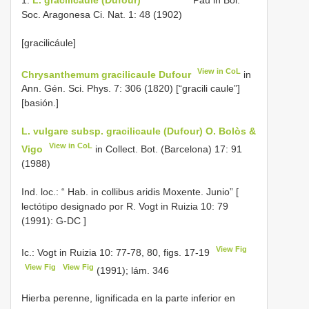
Soc. Aragonesa Ci. Nat. 1: 48 (1902)
[gracilicáule]
View in CoL
Chrysanthemum gracilicaule Dufour
in
Ann. Gén. Sci. Phys. 7: 306 (1820) [“gracili caule”]
[basión.]
L. vulgare subsp. gracilicaule (Dufour) O. Bolòs &
View in CoL
Vigo
in Collect. Bot. (Barcelona) 17: 91
(1988)
Ind. loc.: “
Hab. in collibus aridis Moxente. Junio” [
lectótipo designado por R. Vogt in Ruizia 10: 79
(1991): G-DC
]
View Fig
Ic.: Vogt in Ruizia 10: 77-78, 80, figs. 17-19
View Fig
View Fig
(1991); lám. 346
Hierba perenne, lignificada en la parte inferior en