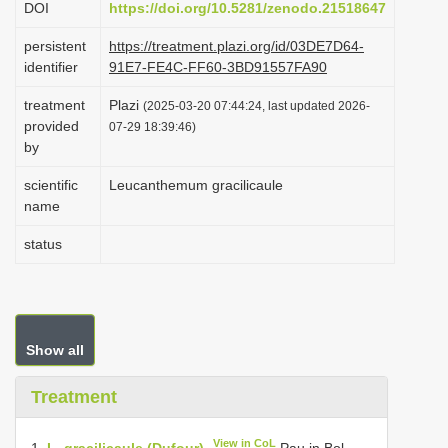
DOI
https://doi.org/10.5281/zenodo.21518647
i
persistent
https://treatment.plazi.org/id/03DE7D64-
o
identifier
91E7-FE4C-FF60-3BD91557FA90
n
treatment
Plazi
(2025-03-20 07:44:24, last updated 2026-
provided
07-29 18:39:46)
by
scientific
Leucanthemum gracilicaule
name
status
Show all
Treatment
View in CoL
1.
L. gracilicaule (Dufour)
Pau in Bol.