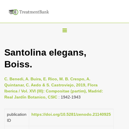
T
o
g
Santolina elegans,
g
Boiss.
l
e
n
C. Benedi, A. Buira, E. Rico, M. B. Crespo, A.
Quintanar, C. Aedo & S. Castroviejo, 2019, Flora
a
Iberica / Vol. XVI (III): Compositae (partim), Madrid:
v
Real Jardín Botanico, CSIC
: 1942-1943
i
g
publication
https://doi.org/10.5281/zenodo.21140925
a
ID
t