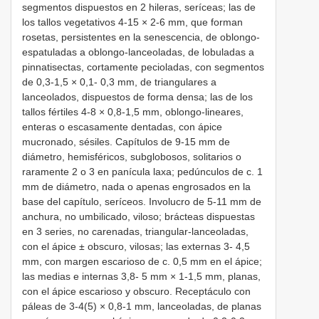
segmentos dispuestos en 2 hileras, seríceas; las de
los tallos vegetativos 4-15 × 2-6 mm, que forman
rosetas, persistentes en la senescencia, de oblongo-
espatuladas a oblongo-lanceoladas, de lobuladas a
pinnatisectas, cortamente pecioladas, con segmentos
de 0,3-1,5 × 0,1- 0,3 mm, de triangulares a
lanceolados, dispuestos de forma densa; las de los
tallos fértiles 4-8 × 0,8-1,5 mm, oblongo-lineares,
enteras o escasamente dentadas, con ápice
mucronado, sésiles. Capítulos de 9-15 mm de
diámetro, hemisféricos, subglobosos, solitarios o
raramente 2 o 3 en panícula laxa; pedúnculos de c. 1
mm de diámetro, nada o apenas engrosados en la
base del capítulo, seríceos. Involucro de 5-11 mm de
anchura, no umbilicado, viloso; brácteas dispuestas
en 3 series, no carenadas, triangular-lanceoladas,
con el ápice ± obscuro, vilosas; las externas 3- 4,5
mm, con margen escarioso de c. 0,5 mm en el ápice;
las medias e internas 3,8- 5 mm × 1-1,5 mm, planas,
con el ápice escarioso y obscuro. Receptáculo con
páleas de 3-4(5) × 0,8-1 mm, lanceoladas, de planas