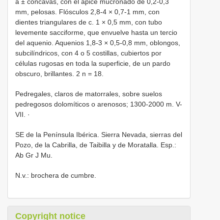
a ± cóncavas, con el ápice mucronado de 0,2-0,3
mm, pelosas. Flósculos 2,8-4 × 0,7-1 mm, con
dientes triangulares de c. 1 × 0,5 mm, con tubo
levemente sacciforme, que envuelve hasta un tercio
del aquenio. Aquenios 1,8-3 × 0,5-0,8 mm, oblongos,
subcilíndricos, con 4 o 5 costillas, cubiertos por
células rugosas en toda la superficie, de un pardo
obscuro, brillantes. 2 n = 18.
Pedregales, claros de matorrales, sobre suelos
pedregosos dolomíticos o arenosos; 1300-2000 m. V-
VII. ·
SE de la Península Ibérica. Sierra Nevada, sierras del
Pozo, de la Cabrilla, de Taibilla y de Moratalla. Esp.:
Ab Gr J Mu.
N.v.: brochera de cumbre.
Copyright notice