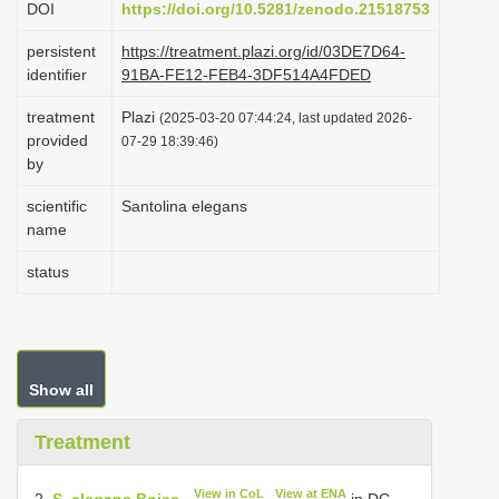
DOI
https://doi.org/10.5281/zenodo.21518753
i
persistent
https://treatment.plazi.org/id/03DE7D64-
o
identifier
91BA-FE12-FEB4-3DF514A4FDED
n
treatment
Plazi
(2025-03-20 07:44:24, last updated 2026-
provided
07-29 18:39:46)
by
scientific
Santolina elegans
name
status
Show all
Treatment
View in CoL
View at ENA
2.
S. elegans Boiss.
in DC.,