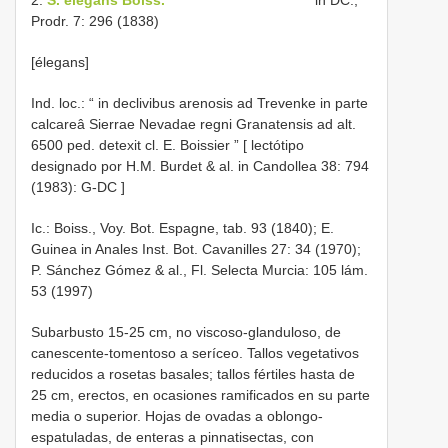
Prodr. 7: 296 (1838)
[élegans]
Ind. loc.: “
in declivibus arenosis ad Trevenke in parte
calcareâ Sierrae Nevadae regni Granatensis ad alt.
6500 ped. detexit cl. E. Boissier ” [ lectótipo
designado por H.M. Burdet & al. in Candollea 38: 794
(1983): G-DC
]
Ic.: Boiss., Voy. Bot. Espagne, tab. 93 (1840); E.
Guinea in Anales Inst. Bot. Cavanilles 27: 34 (1970);
P. Sánchez Gómez & al., Fl. Selecta Murcia: 105 lám.
53 (1997)
Subarbusto 15-25 cm, no viscoso-glanduloso, de
canescente-tomentoso a seríceo. Tallos vegetativos
reducidos a rosetas basales; tallos fértiles hasta de
25 cm, erectos, en ocasiones ramificados en su parte
media o superior. Hojas de ovadas a oblongo-
espatuladas, de enteras a pinnatisectas, con