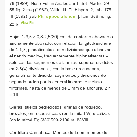
78 (1999); Nieto Fel. in Anales Jard. Bot. Madrid 39:
55 fig. 2 m-q (1982); Willk., Ill. Fl. Hispan. 2, tab. 175
III (1892) [sub
Ph. oppositifolium
]; lám. 368 m; fig.
View Fig
22 b
Hojas 1-3,5 × 0,8-2,5(30) cm, de contorno obovado o
anchamente obovado, con relación longitud/anchura
de 1-1,8, pinnatisectas –con divisiones que alcanzan
el nervio medio–, frecuentemente bipinnatisectas –
solo con los segmentos de la mitad superior divididos
en 2-3(4) divisiones–, con la base no cuneada,
generalmente dividida; segmentos y divisiones de
segundo orden por lo general lineares e incluso
filiformes, hasta de menos de 1 mm de anchura. 2 n
= 18.
Gleras, suelos pedregosos, grietas de roquedo,
brezales, en rocas silíceas (en la mitad W) o calizas
(en la mitad E); (380)500-2100 m. IV-VIII. ·
Cordillera Cantábrica, Montes de León, montes de