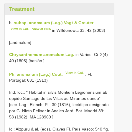
Treatment
b.
subsp. anomalum (Lag.) Vogt & Greuter
View in CoL
View at ENA
in Willdenowia 33: 42 (2003)
[anómalum]
Chrysanthemum anomalum Lag.
in Varied. Ci. 2(4):
40 (1805) [basión.]
View in CoL
Ph. anomalum (Lag.) Cout.
, Fl.
Portugal: 631 (1913)
Ind. loc.: “
Habitat in silvis Montium Legionensium ab
oppido Santiago de las Villas ad Mirantes eundo”
[sec. Lag., Elench. Pl.: 30 (1816); lectótipo designado
por G. Nieto Feliner in Anales Jard. Bot. Madrid 39:
58 (1982):
MA 128969
]
Ic.: Aizpuru & al. (eds), Claves Fl. País Vasco: 540 fig.