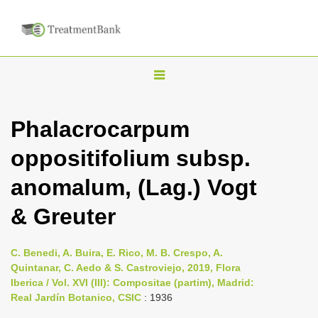
T
o
g
Phalacrocarpum
g
oppositifolium subsp.
l
e
anomalum, (Lag.) Vogt
n
& Greuter
a
v
i
C. Benedi, A. Buira, E. Rico, M. B. Crespo, A.
Quintanar, C. Aedo & S. Castroviejo, 2019, Flora
g
Iberica / Vol. XVI (III): Compositae (partim), Madrid:
a
Real Jardín Botanico, CSIC
: 1936
t