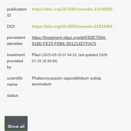
i
publication
https://doi.org/10.5281/zenodo.21140925
o
ID
n
DOI
https://doi.org/10.5281/zenodo.21519401
persistent
https://treatment.plazi.org/id/03DE7D64-
identifier
91B0-FE19-FEB4-3D1214D7FAC5
treatment
Plazi
(2025-03-20 07:44:24, last updated 2026-
provided
07-29 18:39:46)
by
scientific
Phalacrocarpum oppositifolium subsp.
anomalum
name
status
Show all