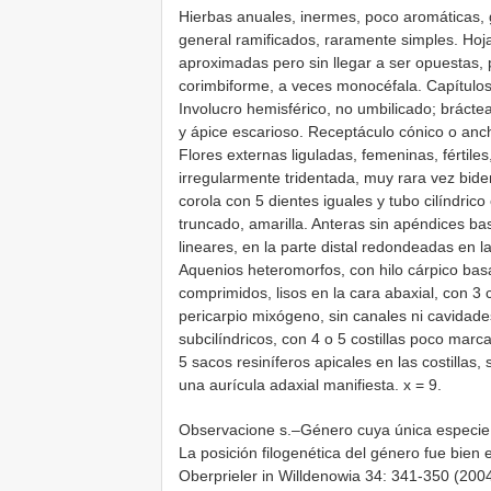
Hierbas anuales, inermes, poco aromáticas, g
general ramificados, raramente simples. Hoja
aproximadas pero sin llegar a ser opuestas, p
corimbiforme, a veces monocéfala. Capítulo
Involucro hemisférico, no umbilicado; brácte
y ápice escarioso. Receptáculo cónico o anc
Flores externas liguladas, femeninas, fértile
irregularmente tridentada, muy rara vez biden
corola con 5 dientes iguales y tubo cilíndrico
truncado, amarilla. Anteras sin apéndices bas
lineares, en la parte distal redondeadas en la
Aquenios heteromorfos, con hilo cárpico basal
comprimidos, lisos en la cara abaxial, con 3 c
pericarpio mixógeno, sin canales ni cavidades 
subcilíndricos, con 4 o 5 costillas poco marc
5 sacos resiníferos apicales en las costillas, 
una aurícula adaxial manifiesta. x = 9.
Observacione s.–Género cuya única especie s
La posición filogenética del género fue bien 
Oberprieler in Willdenowia 34: 341-350 (2004