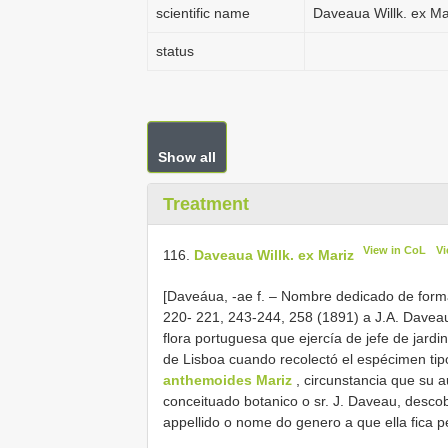
scientific name
Daveaua Willk. ex Ma
status
Show all
Treatment
View in CoL
Vi
116.
Daveaua Willk. ex Mariz
[Daveáua, -ae f. ‒ Nombre dedicado de forma 
220- 221, 243-244, 258 (1891) a J.A. Daveau
flora portuguesa que ejercía de jefe de jardin
de Lisboa cuando recolectó el espécimen tip
anthemoides Mariz
, circunstancia que su 
conceituado botanico o sr. J. Daveau, desco
appellido o nome do genero a que ella fica p