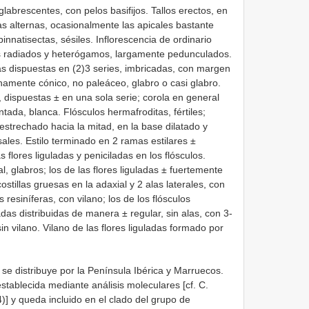
labrescentes, con pelos basifijos. Tallos erectos, en
s alternas, ocasionalmente las apicales bastante
innatisectas, sésiles. Inflorescencia de ordinario
s radiados y heterógamos, largamente pedunculados.
as dispuestas en (2)3 series, imbricadas, con margen
hamente cónico, no paleáceo, glabro o casi glabro.
s, dispuestas ± en una sola serie; corola en general
tada, blanca. Flósculos hermafroditas, fértiles;
 estrechado hacia la mitad, en la base dilatado y
ales. Estilo terminado en 2 ramas estilares ±
s flores liguladas y peniciladas en los flósculos.
, glabros; los de las flores liguladas ± fuertemente
ostillas gruesas en la adaxial y 2 alas laterales, con
resiníferas, con vilano; los de los flósculos
adas distribuidas de manera ± regular, sin alas, con 3-
sin vilano. Vilano de las flores liguladas formado por
e distribuye por la Península Ibérica y Marruecos.
establecida mediante análisis moleculares [cf. C.
)] y queda incluido en el clado del grupo de