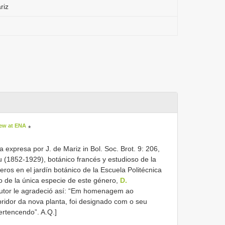
riz
ew at ENA
*
expresa por J. de Mariz in Bol. Soc. Brot. 9: 206,
 (1852-1929), botánico francés y estudioso de la
eros en el jardín botánico de la Escuela Politécnica
o de la única especie de este género,
D.
autor le agradeció así: “Em homenagem ao
bridor da nova planta, foi designado com o seu
ertencendo”. A.Q.]