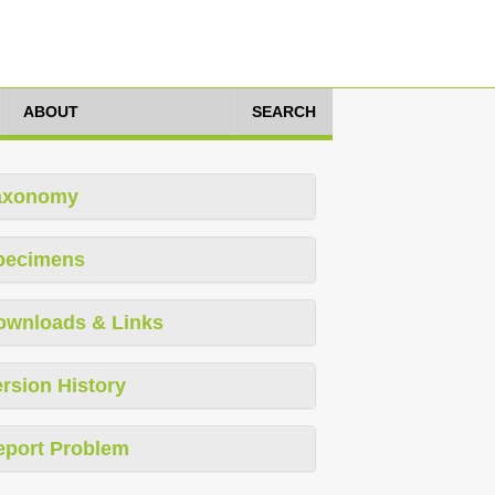
ABOUT
SEARCH
axonomy
pecimens
ownloads & Links
rsion History
eport Problem