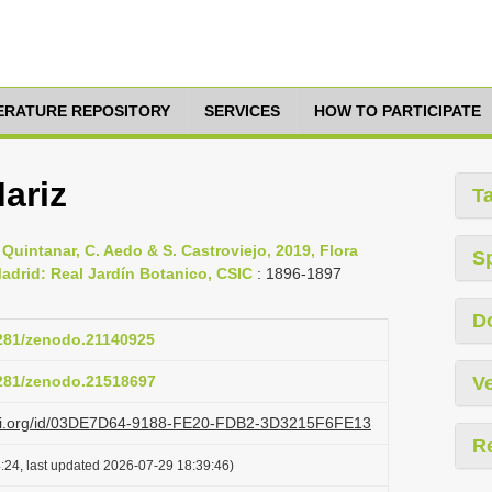
TERATURE REPOSITORY
SERVICES
HOW TO PARTICIPATE
ariz
T
. Quintanar, C. Aedo & S. Castroviejo, 2019, Flora
S
, Madrid: Real Jardín Botanico, CSIC
: 1896-1897
D
5281/zenodo.21140925
5281/zenodo.21518697
Ve
lazi.org/id/03DE7D64-9188-FE20-FDB2-3D3215F6FE13
R
:24, last updated 2026-07-29 18:39:46)