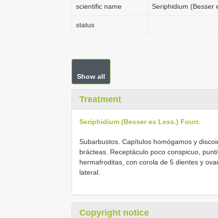
scientific name
Seriphidium (Besser e
status
Show all
Treatment
Seriphidium (Besser ex Less.) Fourr.
Subarbustos. Capítulos homógamos y discoide
brácteas. Receptáculo poco conspicuo, puntif
hermafroditas, con corola de 5 dientes y ovario
lateral.
Copyright notice