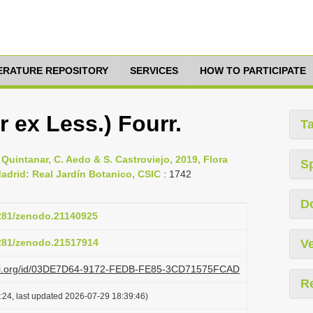
TERATURE REPOSITORY
SERVICES
HOW TO PARTICIPATE
 ex Less.) Fourr.
T
. Quintanar, C. Aedo & S. Castroviejo, 2019, Flora
S
, Madrid: Real Jardín Botanico, CSIC
: 1742
D
5281/zenodo.21140925
5281/zenodo.21517914
Ve
lazi.org/id/03DE7D64-9172-FEDB-FE85-3CD71575FCAD
R
:24, last updated 2026-07-29 18:39:46)