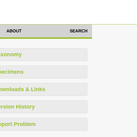
ABOUT
SEARCH
axonomy
pecimens
ownloads & Links
rsion History
eport Problem