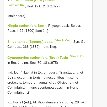
View at ENA
, Hort. Brit.: 243 (1827)
[stolonífera]
Hippia stolonifera Brot.
, Phytogr. Lusit. Select.
Fasc. I: 29 (1800) [basión.]
View in CoL
S. lusitanica (Spreng.) Less.
, Syn. Gen.
Compos.: 268 (1832), nom. illeg.
View in CoL
Gymnostyles stolonifera (Brot.) Tutin
in Bot. J. Linn. Soc. 70: 18 (1975)
Ind. loc.: “Habitat in Extremadura, Transtagana, et
Beira; occurrit in terris humescentibus, maxime
cretaceis, tempore hyemali circa Olisiponem et
Conimbricam; nunc spontanea passim in Horto
Conimbricensi”
Ic.: Hurrell (ed.), Fl. Rioplatense 2(7): 55 fig. 28 h-k