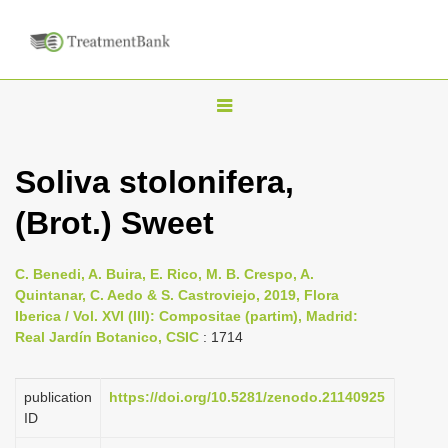
T
o
g
Soliva stolonifera,
g
(Brot.) Sweet
l
e
n
C. Benedi, A. Buira, E. Rico, M. B. Crespo, A.
Quintanar, C. Aedo & S. Castroviejo, 2019, Flora
a
Iberica / Vol. XVI (III): Compositae (partim), Madrid:
v
Real Jardín Botanico, CSIC
: 1714
i
g
publication
https://doi.org/10.5281/zenodo.21140925
a
ID
t