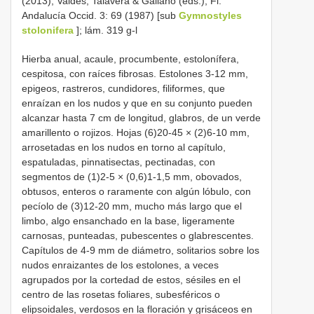
(2013); Valdés, Talavera & Galiano (eds.), Fl.
Andalucía Occid. 3: 69 (1987) [sub
Gymnostyles
stolonifera
]; lám. 319 g-l
Hierba anual, acaule, procumbente, estolonífera,
cespitosa, con raíces fibrosas. Estolones 3-12 mm,
epigeos, rastreros, cundidores, filiformes, que
enraízan en los nudos y que en su conjunto pueden
alcanzar hasta 7 cm de longitud, glabros, de un verde
amarillento o rojizos. Hojas (6)20-45 × (2)6-10 mm,
arrosetadas en los nudos en torno al capítulo,
espatuladas, pinnatisectas, pectinadas, con
segmentos de (1)2-5 × (0,6)1-1,5 mm, obovados,
obtusos, enteros o raramente con algún lóbulo, con
pecíolo de (3)12-20 mm, mucho más largo que el
limbo, algo ensanchado en la base, ligeramente
carnosas, punteadas, pubescentes o glabrescentes.
Capítulos de 4-9 mm de diámetro, solitarios sobre los
nudos enraizantes de los estolones, a veces
agrupados por la cortedad de estos, sésiles en el
centro de las rosetas foliares, subesféricos o
elipsoidales, verdosos en la floración y grisáceos en