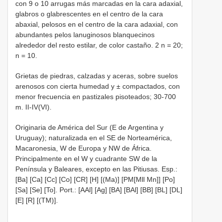
con 9 o 10 arrugas más marcadas en la cara adaxial,
glabros o glabrescentes en el centro de la cara
abaxial, pelosos en el centro de la cara adaxial, con
abundantes pelos lanuginosos blanquecinos
alrededor del resto estilar, de color castaño. 2 n = 20;
n = 10.
Grietas de piedras, calzadas y aceras, sobre suelos
arenosos con cierta humedad y ± compactados, con
menor frecuencia en pastizales pisoteados; 30-700
m. II-IV(VI).
Originaria de América del Sur (E de Argentina y
Uruguay); naturalizada en el SE de Norteamérica,
Macaronesia, W de Europa y NW de África.
Principalmente en el W y cuadrante SW de la
Península y Baleares, excepto en las Pitiusas. Esp.:
[Ba] [Ca] [Cc] [Co] [CR] [H] [(Ma)] [PM[Mll Mn]] [Po]
[Sa] [Se] [To]. Port.: [AAl] [Ag] [BA] [BAl] [BB] [BL] [DL]
[E] [R] [(TM)].