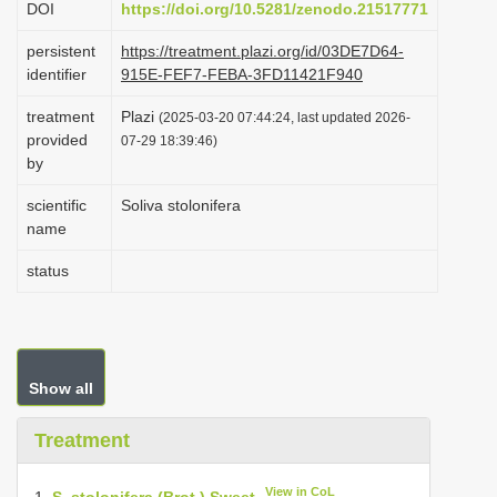
DOI
https://doi.org/10.5281/zenodo.21517771
i
persistent
https://treatment.plazi.org/id/03DE7D64-
o
identifier
915E-FEF7-FEBA-3FD11421F940
n
treatment
Plazi
(2025-03-20 07:44:24, last updated 2026-
provided
07-29 18:39:46)
by
scientific
Soliva stolonifera
name
status
Show all
Treatment
View in CoL
1.
S. stolonifera (Brot.) Sweet