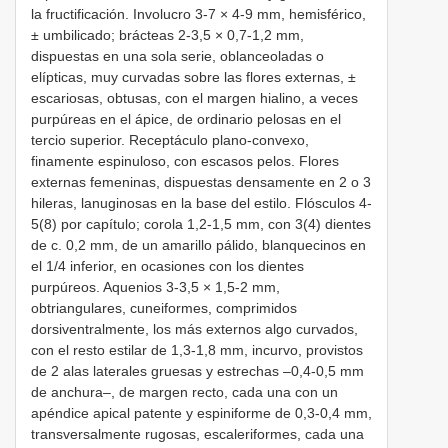
la fructificación. Involucro 3-7 × 4-9 mm, hemisférico,
± umbilicado; brácteas 2-3,5 × 0,7-1,2 mm,
dispuestas en una sola serie, oblanceoladas o
elípticas, muy curvadas sobre las flores externas, ±
escariosas, obtusas, con el margen hialino, a veces
purpúreas en el ápice, de ordinario pelosas en el
tercio superior. Receptáculo plano-convexo,
finamente espinuloso, con escasos pelos. Flores
externas femeninas, dispuestas densamente en 2 o 3
hileras, lanuginosas en la base del estilo. Flósculos 4-
5(8) por capítulo; corola 1,2-1,5 mm, con 3(4) dientes
de c. 0,2 mm, de un amarillo pálido, blanquecinos en
el 1/4 inferior, en ocasiones con los dientes
purpúreos. Aquenios 3-3,5 × 1,5-2 mm,
obtriangulares, cuneiformes, comprimidos
dorsiventralmente, los más externos algo curvados,
con el resto estilar de 1,3-1,8 mm, incurvo, provistos
de 2 alas laterales gruesas y estrechas –0,4-0,5 mm
de anchura–, de margen recto, cada una con un
apéndice apical patente y espiniforme de 0,3-0,4 mm,
transversalmente rugosas, escaleriformes, cada una