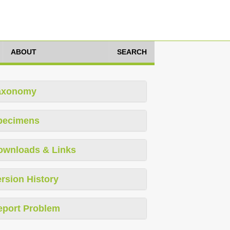
ABOUT
SEARCH
axonomy
pecimens
ownloads & Links
rsion History
eport Problem