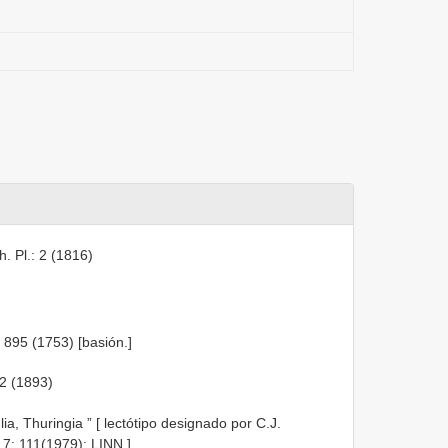
h. Pl.: 2 (1816)
: 895 (1753) [basión.]
82 (1893)
lia, Thuringia ” [ lectótipo designado por C.J.
t. 7: 111(1979): LINN
]