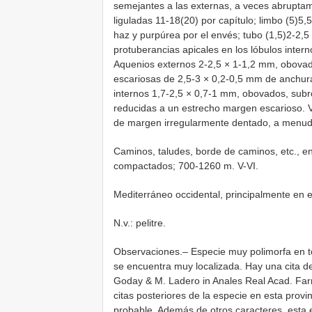
semejantes a las externas, a veces abrupta
liguladas 11-18(20) por capítulo; limbo (5)5,5
haz y purpúrea por el envés; tubo (1,5)2-2,5
protuberancias apicales en los lóbulos inte
Aquenios externos 2-2,5 × 1-1,2 mm, obovad
escariosas de 2,5-3 × 0,2-0,5 mm de anchur
internos 1,7-2,5 × 0,7-1 mm, obovados, subró
reducidas a un estrecho margen escarioso. V
de margen irregularmente dentado, a menudo 
Caminos, taludes, borde de caminos, etc., en
compactados; 700-1260 m. V-VI.
Mediterráneo occidental, principalmente en el
N.v.: pelitre.
Observaciones.– Especie muy polimorfa en to
se encuentra muy localizada. Hay una cita d
Goday & M. Ladero in Anales Real Acad. Far
citas posteriores de la especie en esta provi
probable. Además de otros caracteres, esta e