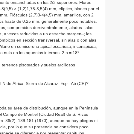
mente ensanchadas en los 2/3 superiores. Flores
-8(9,5) × (1,2)1,75-3,5(4) mm, elíptico, blanco por el
 mm. Flósculos (2,7)3-4(4,5) mm, amarillos, con 2
rnos hasta de 0,25 mm, generalmente poco notables.
os, comprimidos dorsiventralmente, alados –alas
a, a veces reducidas a un estrecho margen–; los
mbicos en sección transversal, sin alas o con alas
ilano en semicorona apical escariosa, inconspicua,
nula en los aquenios internos. 2 n = 18*.
 terrenos pisoteados y suelos arcillosos
 N de África. Sierra de Alcaraz. Esp.: Ab (CR)?.
da su área de distribución, aunque en la Península
el Campo de Montiel (Ciudad Real) de S. Rivas
m. 36(2): 139-181 (1970), aunque no hay pliegos ni
ncia, por lo que su presencia se considera poco
specie se diferencia por presentar capítulos