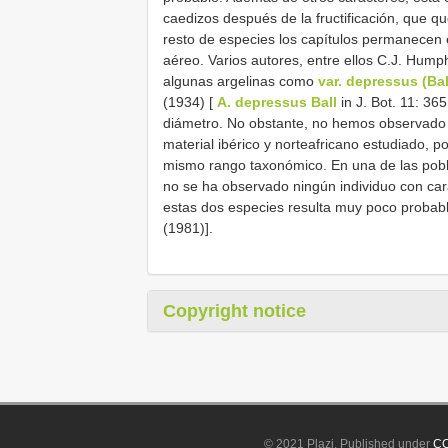
caedizos después de la fructificación, que q
resto de especies los capítulos permanecen 
aéreo. Varios autores, entre ellos C.J. Hump
algunas argelinas como
var. depressus (Bal
(1934) [
A. depressus Ball
in J. Bot. 11: 36
diámetro. No obstante, no hemos observado d
material ibérico y norteafricano estudiado, 
mismo rango taxonómico. En una de las pobl
no se ha observado ningún individuo con cara
estas dos especies resulta muy poco probable
(1981)].
Copyright notice
© 2021 Plazi. Published under
CC