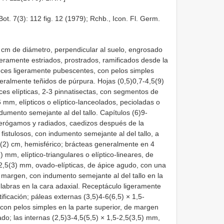
 Bot. 7(3): 112 fig. 12 (1979); Rchb., Icon. Fl. Germ.
 cm de diámetro, perpendicular al suelo, engrosado
igeramente estriados, prostrados, ramificados desde la
eces ligeramente pubescentes, con pelos simples
eralmente teñidos de púrpura. Hojas (0,5)0,7-4,5(9)
eces elípticas, 2-3 pinnatisectas, con segmentos de
6 mm, elípticos o elíptico-lanceolados, pecioladas o
dumento semejante al del tallo. Capítulos (6)9-
terógamos y radiados, caedizos después de la
 fistulosos, con indumento semejante al del tallo, a
(2) cm, hemisférico; brácteas generalmente en 4
) mm, elíptico-triangulares o elíptico-lineares, de
5-2,5(3) mm, ovado-elípticas, de ápice agudo, con una
 margen, con indumento semejante al del tallo en la
labras en la cara adaxial. Receptáculo ligeramente
ificación; páleas externas (3,5)4-6(6,5) × 1,5-
con pelos simples en la parte superior, de margen
ado; las internas (2,5)3-4,5(5,5) × 1,5-2,5(3,5) mm,