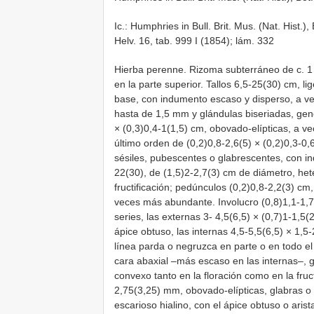
Ic.: Humphries in Bull. Brit. Mus. (Nat. Hist.),
Helv. 16, tab. 999 I (1854); lám. 332
Hierba perenne. Rizoma subterráneo de c. 1
en la parte superior. Tallos 6,5-25(30) cm, l
base, con indumento escaso y disperso, a v
hasta de 1,5 mm y glándulas biseriadas, gen
× (0,3)0,4-1(1,5) cm, obovado-elípticas, a v
último orden de (0,2)0,8-2,6(5) × (0,2)0,3-0,
sésiles, pubescentes o glabrescentes, con in
22(30), de (1,5)2-2,7(3) cm de diámetro, he
fructificación; pedúnculos (0,2)0,8-2,2(3) cm,
veces más abundante. Involucro (0,8)1,1-1,7
series, las externas 3- 4,5(6,5) × (0,7)1-1,5(2
ápice obtuso, las internas 4,5-5,5(6,5) × 1,
línea parda o negruzca en parte o en todo el
cara abaxial –más escaso en las internas–, g
convexo tanto en la floración como en la fruct
2,75(3,25) mm, obovado-elípticas, glabras o 
escarioso hialino, con el ápice obtuso o arist