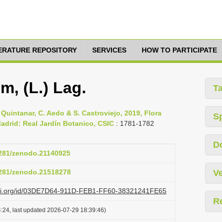
TERATURE REPOSITORY
SERVICES
HOW TO PARTICIPATE
, (L.) Lag.
T
. Quintanar, C. Aedo & S. Castroviejo, 2019, Flora
S
, Madrid: Real Jardín Botanico, CSIC
: 1781-1782
D
.5281/zenodo.21140925
.5281/zenodo.21518278
Ve
lazi.org/id/03DE7D64-911D-FEB1-FF60-38321241FE65
R
:24, last updated 2026-07-29 18:39:46)