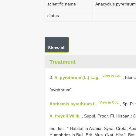
scientific name
Anacyclus pyrethrum
status
Show all
Treatment
View in CoL
3.
A. pyrethrum (L.) Lag.
, Elenc
[pyréthrum]
View in CoL
Anthemis pyrethrum L.
, Sp. Pl.
A. freynii Willk.
, Suppl. Prodr. Fl. Hispan.: 
Ind. loc.: “
Habitat in Arabia, Syria, Creta, Apu
Humphries in Bull. Brit. Mus. (Nat. Hist.), Bo