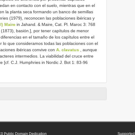
uedan en contacto con el suelo, mientras que en el
en la planta seca formando un banco de semillas
hries (1979), reconocen las poblaciones ibéricas y
l) Maire
in Jahand. & Maire, Cat. Pl. Maroc 3: 768
5 (1873), basión.], por tener capítulos de menor
iferencias en el tamaño de los capítulos entre el
por lo que consideramos todas las poblaciones con el
aciones ibéricas convive con
A. clavatus
, aunque
cteres intermedios. La viabilidad del cruce entre
 [cf. C.J. Humphries in Nordic J. Bot 1: 83-96
0 Public Domain Dedication
Supported 