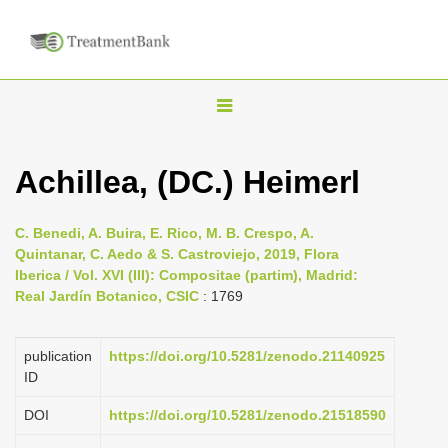
T
o
g
Achillea, (DC.) Heimerl
g
l
C. Benedi, A. Buira, E. Rico, M. B. Crespo, A.
e
Quintanar, C. Aedo & S. Castroviejo, 2019, Flora
n
Iberica / Vol. XVI (III): Compositae (partim), Madrid:
Real Jardín Botanico, CSIC
: 1769
a
v
i
publication
https://doi.org/10.5281/zenodo.21140925
ID
g
a
DOI
https://doi.org/10.5281/zenodo.21518590
t