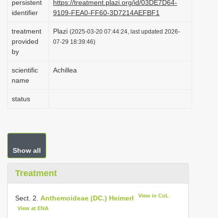
persistent
https://treatment.plazi.org/id/03DE7D64-
i
identifier
9109-FEA0-FF60-3D7214AEFBF1
o
treatment
Plazi
(2025-03-20 07:44:24, last updated 2026-
n
provided
07-29 18:39:46)
by
scientific
Achillea
name
status
Show all
Treatment
View in CoL
Sect. 2.
Anthemoideae (DC.) Heimerl
View at ENA