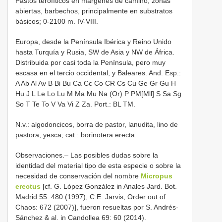
Pastos terofíticos en márgenes de camino, zonas
abiertas, barbechos, principalmente en substratos
básicos; 0-2100 m. IV-VIII.
Europa, desde la Península Ibérica y Reino Unido
hasta Turquía y Rusia, SW de Asia y NW de África.
Distribuida por casi toda la Península, pero muy
escasa en el tercio occidental, y Baleares. And. Esp.:
A Ab Al Av B Bi Bu Ca Cc Co CR Cs Cu Ge Gr Gu H
Hu J L Le Lo Lu M Ma Mu Na (Or) P PM[Mll] S Sa Sg
So T Te To V Va Vi Z Za. Port.: BL TM.
N.v.: algodoncicos, borra de pastor, lanudita, lino de
pastora, yesca; cat.: borinotera erecta.
Observaciones.– Las posibles dudas sobre la
identidad del material tipo de esta especie o sobre la
necesidad de conservación del nombre
Micropus
erectus
[cf. G. López González in Anales Jard. Bot.
Madrid 55: 480 (1997); C.E. Jarvis, Order out of
Chaos: 672 (2007)], fueron resueltas por S. Andrés-
Sánchez & al. in Candollea 69: 60 (2014).