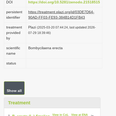
DOI
https://doi.org/10.5281/zenodo.21518515
i
persistent
https://treatment.plazi.org/id/03DE7D64-
o
identifier
90AD-FF03-FE93-384B14D1FB43
n
treatment
Plazi
(2025-03-20 07:44:24, last updated 2026-
provided
07-29 18:39:46)
by
scientific
Bombycilaena erecta
name
status
Show all
Treatment
View in CoL
View at ENA
1.
B. erecta (L.) Smoljan
. in