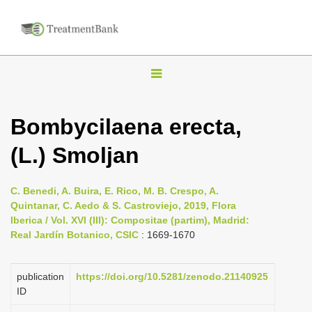
T
o
g
Bombycilaena erecta,
g
(L.) Smoljan
l
e
n
C. Benedi, A. Buira, E. Rico, M. B. Crespo, A.
Quintanar, C. Aedo & S. Castroviejo, 2019, Flora
a
Iberica / Vol. XVI (III): Compositae (partim), Madrid:
v
Real Jardín Botanico, CSIC
: 1669-1670
i
g
publication
https://doi.org/10.5281/zenodo.21140925
a
ID
t