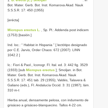
Bot. Mater. Gerb. Bot. Inst. Komarova Akad. Nauk
S.S.S.R. 17: 450 (1955)
[erécta]
Micropus erectus L.
, Sp. Pl.: Addenda post indicem
(1753) [basión.]
Ind. loc.: “
Habitat in Hispania ” [ lectótipo designado
por C.E. Jarvis, Order Chaos: 672 (2007):
LINN
1042.2
]
Ic.: Fiori & Paol., Iconogr. Fl. Ital. ed. 3: 442 fig. 3529
(1933) [sub
Micropus erectus
]; Smoljan. in Bot.
Mater. Gerb. Bot. Inst. Komarova Akad. Nauk
S.S.S.R. 17: 451 tab. 29 (1955); Valdés, Talavera &
Galiano (eds.), Fl. Andalucía Occid. 3: 31 (1987); lám.
310 m-t
Hierba anual, densamente pelosa, con indumento de
grisáceo a grisáceo-blanquecino. Tallos 4-22 cm.