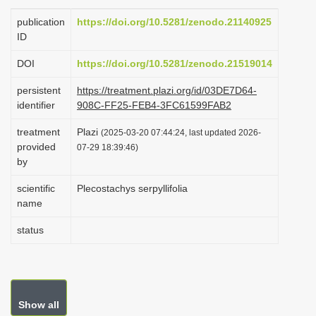
i
publication
https://doi.org/10.5281/zenodo.21140925
o
ID
n
DOI
https://doi.org/10.5281/zenodo.21519014
persistent
https://treatment.plazi.org/id/03DE7D64-
identifier
908C-FF25-FEB4-3FC61599FAB2
treatment
Plazi
(2025-03-20 07:44:24, last updated 2026-
provided
07-29 18:39:46)
by
scientific
Plecostachys serpyllifolia
name
status
Show all