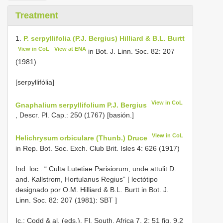
Treatment
1.
P. serpyllifolia (P.J. Bergius) Hilliard & B.L. Burtt
View in CoL
View at ENA
in Bot. J. Linn. Soc. 82: 207
(1981)
[serpyllifólia]
View in CoL
Gnaphalium serpyllifolium P.J. Bergius
, Descr. Pl. Cap.: 250 (1767) [basión.]
View in CoL
Helichrysum orbiculare (Thunb.) Druce
in Rep. Bot. Soc. Exch. Club Brit. Isles 4: 626 (1917)
Ind. loc.: “
Culta Lutetiae Parisiorum, unde attulit D.
and. Kallstrom, Hortulanus Regius” [ lectótipo
designado por O.M. Hilliard & B.L. Burtt in Bot. J.
Linn. Soc. 82: 207 (1981): SBT
]
Ic.: Codd & al. (eds.), Fl. South. Africa 7, 2: 51 fig. 9.2