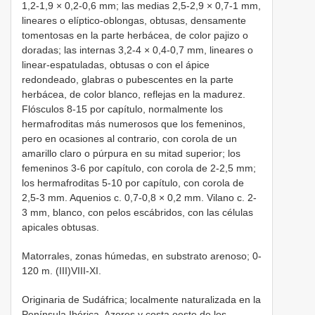
1,2-1,9 × 0,2-0,6 mm; las medias 2,5-2,9 × 0,7-1 mm,
lineares o elíptico-oblongas, obtusas, densamente
tomentosas en la parte herbácea, de color pajizo o
doradas; las internas 3,2-4 × 0,4-0,7 mm, lineares o
linear-espatuladas, obtusas o con el ápice
redondeado, glabras o pubescentes en la parte
herbácea, de color blanco, reflejas en la madurez.
Flósculos 8-15 por capítulo, normalmente los
hermafroditas más numerosos que los femeninos,
pero en ocasiones al contrario, con corola de un
amarillo claro o púrpura en su mitad superior; los
femeninos 3-6 por capítulo, con corola de 2-2,5 mm;
los hermafroditas 5-10 por capítulo, con corola de
2,5-3 mm. Aquenios c. 0,7-0,8 × 0,2 mm. Vilano c. 2-
3 mm, blanco, con pelos escábridos, con las células
apicales obtusas.
Matorrales, zonas húmedas, en substrato arenoso; 0-
120 m. (III)VIII-XI.
Originaria de Sudáfrica; localmente naturalizada en la
Península Ibérica, Azores y costa oeste de los