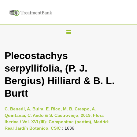
T
o
g
Plecostachys
g
serpyllifolia, (P. J.
l
e
Bergius) Hilliard & B. L.
n
Burtt
a
v
i
C. Benedi, A. Buira, E. Rico, M. B. Crespo, A.
Quintanar, C. Aedo & S. Castroviejo, 2019, Flora
g
Iberica / Vol. XVI (III): Compositae (partim), Madrid:
a
Real Jardín Botanico, CSIC
: 1636
t