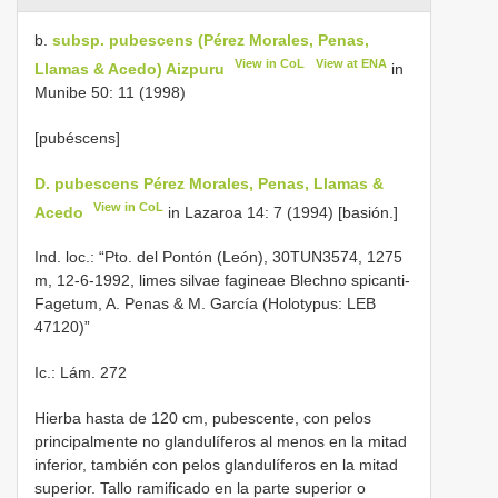
b.
subsp. pubescens (Pérez Morales, Penas,
View in CoL
View at ENA
Llamas & Acedo) Aizpuru
in
Munibe 50: 11 (1998)
[pubéscens]
D. pubescens Pérez Morales, Penas, Llamas &
View in CoL
Acedo
in Lazaroa 14: 7 (1994) [basión.]
Ind. loc.: “Pto. del Pontón (León), 30TUN3574, 1275
m, 12-6-1992, limes silvae fagineae Blechno spicanti-
Fagetum, A. Penas & M. García (Holotypus: LEB
47120)”
Ic.: Lám. 272
Hierba hasta de 120 cm, pubescente, con pelos
principalmente no glandulíferos al menos en la mitad
inferior, también con pelos glandulíferos en la mitad
superior. Tallo ramificado en la parte superior o