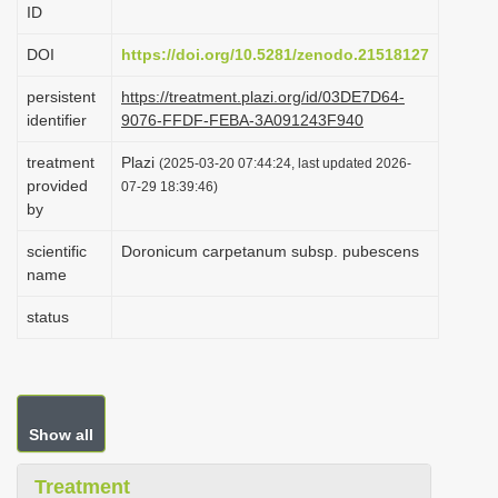
ID
i
o
DOI
https://doi.org/10.5281/zenodo.21518127
n
persistent
https://treatment.plazi.org/id/03DE7D64-
identifier
9076-FFDF-FEBA-3A091243F940
treatment
Plazi
(2025-03-20 07:44:24, last updated 2026-
provided
07-29 18:39:46)
by
scientific
Doronicum carpetanum subsp. pubescens
name
status
Show all
Treatment