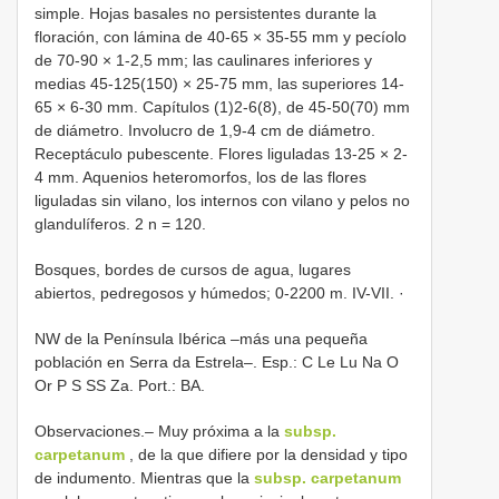
simple. Hojas basales no persistentes durante la
floración, con lámina de 40-65 × 35-55 mm y pecíolo
de 70-90 × 1-2,5 mm; las caulinares inferiores y
medias 45-125(150) × 25-75 mm, las superiores 14-
65 × 6-30 mm. Capítulos (1)2-6(8), de 45-50(70) mm
de diámetro. Involucro de 1,9-4 cm de diámetro.
Receptáculo pubescente. Flores liguladas 13-25 × 2-
4 mm. Aquenios heteromorfos, los de las flores
liguladas sin vilano, los internos con vilano y pelos no
glandulíferos. 2 n = 120.
Bosques, bordes de cursos de agua, lugares
abiertos, pedregosos y húmedos; 0-2200 m. IV-VII. ·
NW de la Península Ibérica –más una pequeña
población en Serra da Estrela–. Esp.: C Le Lu Na O
Or P S SS Za. Port.: BA.
Observaciones.– Muy próxima a la
subsp.
carpetanum
, de la que difiere por la densidad y tipo
de indumento. Mientras que la
subsp. carpetanum