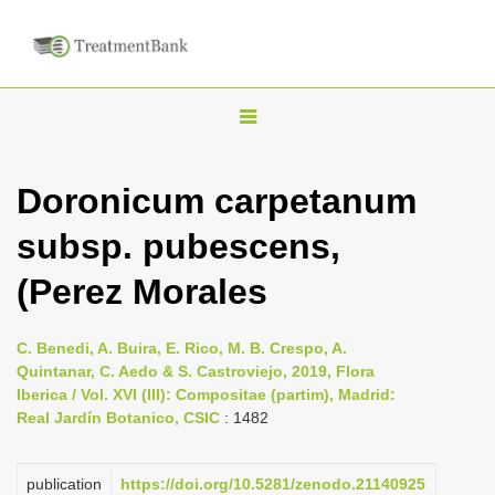
T
o
g
Doronicum carpetanum
g
subsp. pubescens,
l
e
(Perez Morales
n
a
C. Benedi, A. Buira, E. Rico, M. B. Crespo, A.
v
Quintanar, C. Aedo & S. Castroviejo, 2019, Flora
i
Iberica / Vol. XVI (III): Compositae (partim), Madrid:
Real Jardín Botanico, CSIC
: 1482
g
a
publication
https://doi.org/10.5281/zenodo.21140925
t