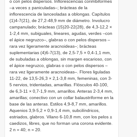
o con pelos dispersos. Inflorescencias corimbiformes
–a veces ± paniculadas–; brácteas de la
inflorescencia de lanceoladas a oblongas. Capítulos
(1)4-7(21), de 27,2-48,9 mm de diámetro. Involucro
campanulado; brácteas (15)20-22(28), de 4,3-12,2 ×
1-2,4 mm, subiguales, lineares, agudas, verdes –con
el ápice negruzco–, glabras o con pelos dispersos –
rara vez ligeramente aracnoideas–; brácteas
suplementarias (4)6-7(13), de 2,5-7,5 × 0,4-1,1 mm,
de subuladas a oblongas, sin margen escarioso, con
el ápice negruzco, glabras o con pelos dispersos –
rara vez ligeramente aracnoideas–. Flores liguladas
11-22, de 13,5-26,3 × 2,1-3,8 mm, femeninas, con 3-
5 nervios, tridentadas, amarillas. Flósculos 40-100,
de 6,3-11 × 0,7-1,9 mm, amarillos. Anteras 2-3,4 mm,
amarillas; conectivo con un collar balaustriforme en la
base de las anteras. Estilos 4,9-8,7 mm, amarillos.
Aquenios 3,9-5,2 × 0,9-1,4 mm, subcilíndricos,
estriados, glabros. Vilano 6-10,8 mm, con los pelos ±
caedizos, libres, que no forman una corona evidente.
2 n = 40; n = 20.