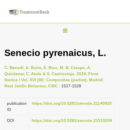
T
o
g
Senecio pyrenaicus, L.
g
l
C. Benedi, A. Buira, E. Rico, M. B. Crespo, A.
e
Quintanar, C. Aedo & S. Castroviejo, 2019, Flora
n
Iberica / Vol. XVI (III): Compositae (partim), Madrid:
Real Jardín Botanico, CSIC
: 1527-1528
a
v
i
publication
https://doi.org/10.5281/zenodo.21140925
ID
g
a
DOI
https://doi.org/10.5281/zenodo.21519209
t