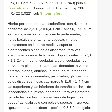
Link, Fl. Portug. 2: 307, pl. 99 (1813-1840) [sub
S.
caespitosus
]; Bonnier, Fl. Ill. France 5, fig. 286
n.º1422 (1922) [sub
S. tournefortii
]
Hierba perenne, erecta, estolonífera, con rizoma ±
horizontal de 2,2-11,2 × 0,4-1 cm. Tallos 0,17-0,75 m,
estriados, a veces ramosos en la parte media, con
hojas basales prontamente caducas y hojas
persistentes en la parte media y superior,
glabrescentes o con pelos dispersos, rara vez
aracnoideos cerca de la base. Hojas basales 3,9-7,3
× 1,1-2,4 cm, de lanceoladas a oblanceoladas, de
nervadura pinnada, ± carnosas, dentadas, a veces
enteras, planas, obtusas –a menudo mucronadas–,
de atenuadas a cuneadas, pecioladas, glabras o con
pelos dispersos; hojas caulinares 5-11,8 × 1-4,4 cm –
las superiores y las inferiores de tamaño similar–, de
lanceoladas a elípticas, dentadas –rara vez enteras–,
pecioladas, sin fascículos axilares de hojas más
pequeñas, glabras o con pelos dispersos –rara vez
ligeramente aracnoideas–; pecíolo 0,8-5,2 cm, glabro