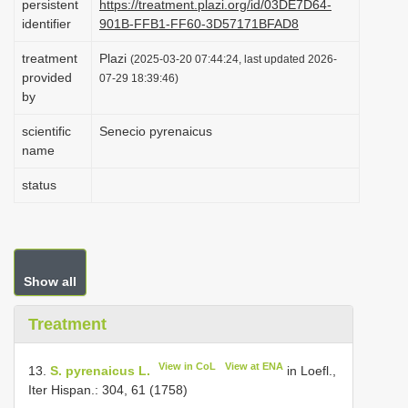
persistent
https://treatment.plazi.org/id/03DE7D64-
i
identifier
901B-FFB1-FF60-3D57171BFAD8
o
treatment
Plazi
(2025-03-20 07:44:24, last updated 2026-
n
provided
07-29 18:39:46)
by
scientific
Senecio pyrenaicus
name
status
Show all
Treatment
View in CoL
View at ENA
13.
S. pyrenaicus L.
in Loefl.,
Iter Hispan.: 304, 61 (1758)