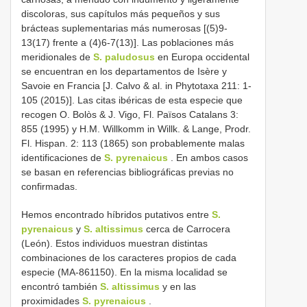
discoloras, sus capítulos más pequeños y sus
brácteas suplementarias más numerosas [(5)9-
13(17) frente a (4)6-7(13)]. Las poblaciones más
meridionales de
S. paludosus
en Europa occidental
se encuentran en los departamentos de Isère y
Savoie en Francia [J. Calvo & al. in Phytotaxa 211: 1-
105 (2015)]. Las citas ibéricas de esta especie que
recogen O. Bolòs & J. Vigo, Fl. Països Catalans 3:
855 (1995) y H.M. Willkomm in Willk. & Lange, Prodr.
Fl. Hispan. 2: 113 (1865) son probablemente malas
identificaciones de
S. pyrenaicus
. En ambos casos
se basan en referencias bibliográficas previas no
confirmadas.
Hemos encontrado híbridos putativos entre
S.
pyrenaicus
y
S. altissimus
cerca de Carrocera
(León). Estos individuos muestran distintas
combinaciones de los caracteres propios de cada
especie (MA-861150). En la misma localidad se
encontró también
S. altissimus
y en las
proximidades
S. pyrenaicus
.