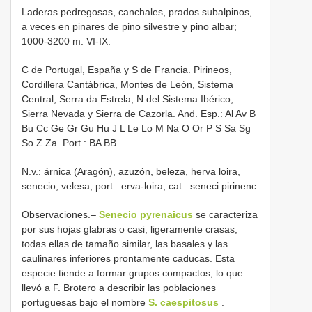
Laderas pedregosas, canchales, prados subalpinos,
a veces en pinares de pino silvestre y pino albar;
1000-3200 m. VI-IX.
C de Portugal, España y S de Francia. Pirineos,
Cordillera Cantábrica, Montes de León, Sistema
Central, Serra da Estrela, N del Sistema Ibérico,
Sierra Nevada y Sierra de Cazorla. And. Esp.: Al Av B
Bu Cc Ge Gr Gu Hu J L Le Lo M Na O Or P S Sa Sg
So Z Za. Port.: BA BB.
N.v.: árnica (Aragón), azuzón, beleza, herva loira,
senecio, velesa; port.: erva-loira; cat.: seneci pirinenc.
Observaciones.–
Senecio pyrenaicus
se caracteriza
por sus hojas glabras o casi, ligeramente crasas,
todas ellas de tamaño similar, las basales y las
caulinares inferiores prontamente caducas. Esta
especie tiende a formar grupos compactos, lo que
llevó a F. Brotero a describir las poblaciones
portuguesas bajo el nombre
S. caespitosus
.