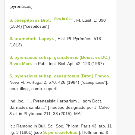
[pyrenáicus]
View in CoL
S. caespitosus Brot.
, Fl. Lusit. 1: 390
(1804) [“cespitosus”]
S. tournefortii Lapeyr.
, Hist. Pl. Pyrénées: 516
(1813)
S. pyrenaicus subsp. granatensis (Boiss. ex DC.)
Rivas Mart.
in Publ. Inst. Biol. Apl. 42: 123 (1967)
S. pyrenaicus subsp. caespitosus (Brot.) Franco
,
Nova Fl. Portugal 2: 570, 426 (1984) [“caespitosis”],
nom. illeg., comb. superfl.
Ind. loc.: “...
Pyrenaeiskt Herbarium ... som Doct.
Barnades samlat...” [ neótipo designado por J. Calvo
& al. in Phytotaxa 211: 33 (2015): MA
]
Ic.: Ramond in Bull. Sci. Soc. Philom. Paris 43, tab. 11
fig. 3 (1801) [sub
S. persicaefolius
]; Hoffmanns. &