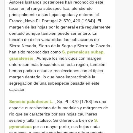
Autores lusitanos posteriores han reconocido este
taxon en el rango subespecífico, atendiendo
principalmente a sus hojas agudas y enteras [cf.
Franco, Nova Fl. Portugal 2: 570, 426 (1984)]. El
margen de las hojas por lo general está regularmente
dentado aunque también puede ser entero. En
función de dicha variabilidad las poblaciones de
Sierra Nevada, Sierra de la Sagra y Sierra de Cazorla
han sido reconocidas como
S. pyrenaicus subsp.
granatensis
. Aunque los individuos con margen
entero son más frecuentes en esta región, también
hemos podido estudiar recolecciones con el típico
margen dentado, lo que hace impracticable la
segregación de una subespecie basada en este
carácter.
Senecio paludosus L.
, Sp. Pl.: 870 (1753) es una
especie eurosiberiana de humedales y márgenes de
río que se caracteriza por sus hojas caulinares
sésiles y tallo fistuloso. Se diferencia bien de
S.
pyrenaicus
por su mayor porte, sus hojas nada
carnosas, a menudo con indumento y ligeramente