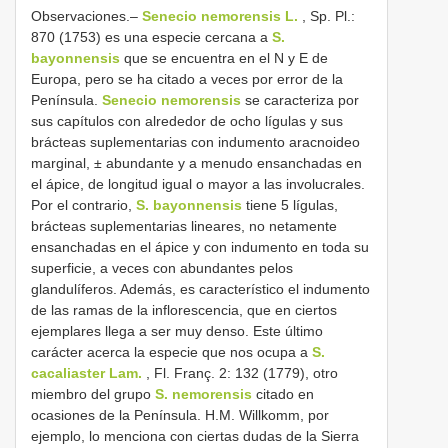
Observaciones.–
Senecio nemorensis L.
, Sp. Pl.:
870 (1753) es una especie cercana a
S.
bayonnensis
que se encuentra en el N y E de
Europa, pero se ha citado a veces por error de la
Península.
Senecio nemorensis
se caracteriza por
sus capítulos con alrededor de ocho lígulas y sus
brácteas suplementarias con indumento aracnoideo
marginal, ± abundante y a menudo ensanchadas en
el ápice, de longitud igual o mayor a las involucrales.
Por el contrario,
S. bayonnensis
tiene 5 lígulas,
brácteas suplementarias lineares, no netamente
ensanchadas en el ápice y con indumento en toda su
superficie, a veces con abundantes pelos
glandulíferos. Además, es característico el indumento
de las ramas de la inflorescencia, que en ciertos
ejemplares llega a ser muy denso. Este último
carácter acerca la especie que nos ocupa a
S.
cacaliaster Lam.
, Fl. Franç. 2: 132 (1779), otro
miembro del grupo
S. nemorensis
citado en
ocasiones de la Península. H.M. Willkomm, por
ejemplo, lo menciona con ciertas dudas de la Sierra