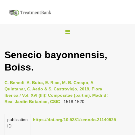
T
o
g
Senecio bayonnensis,
g
Boiss.
l
e
n
C. Benedi, A. Buira, E. Rico, M. B. Crespo, A.
Quintanar, C. Aedo & S. Castroviejo, 2019, Flora
a
Iberica / Vol. XVI (III): Compositae (partim), Madrid:
v
Real Jardín Botanico, CSIC
: 1518-1520
i
g
publication
https://doi.org/10.5281/zenodo.21140925
a
ID
t