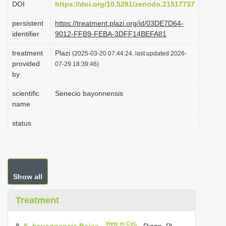
DOI
https://doi.org/10.5281/zenodo.21517737
i
persistent
https://treatment.plazi.org/id/03DE7D64-
o
identifier
9012-FFB9-FEBA-3DFF14BEFA81
n
treatment
Plazi
(2025-03-20 07:44:24, last updated 2026-
provided
07-29 18:39:46)
by
scientific
Senecio bayonnensis
name
status
Show all
Treatment
View in CoL
8.
S. bayonnensis Boiss.
, Diagn. Pl.