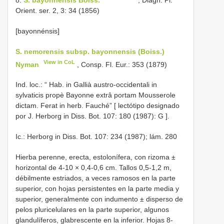
Orient. ser. 2, 3: 34 (1856)
[bayonnénsis]
S. nemorensis subsp. bayonnensis (Boiss.)
View in CoL
Nyman
, Consp. Fl. Eur.: 353 (1879)
Ind. loc.: “
Hab. in Gallià austro-occidentali in
sylvaticis propè Bayonne extrâ portam Mousserole
dictam. Ferat in herb. Fauché” [ lectótipo designado
por J. Herborg in Diss. Bot. 107: 180 (1987): G
].
Ic.: Herborg in Diss. Bot. 107: 234 (1987); lám. 280
Hierba perenne, erecta, estolonífera, con rizoma ±
horizontal de 4-10 × 0,4-0,6 cm. Tallos 0,5-1,2 m,
débilmente estriados, a veces ramosos en la parte
superior, con hojas persistentes en la parte media y
superior, generalmente con indumento ± disperso de
pelos pluricelulares en la parte superior, algunos
glandulíferos, glabrescente en la inferior. Hojas 8-