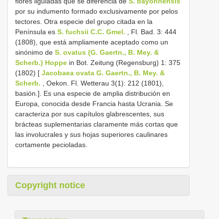
flores liguladas que se diferencia de
S. bayonnensis
por su indumento formado exclusivamente por pelos
tectores. Otra especie del grupo citada en la
Península es
S. fuchsii C.C. Gmel.
, Fl. Bad. 3: 444
(1808), que está ampliamente aceptado como un
sinónimo de
S. ovatus (G. Gaertn., B. Mey. &
Scherb.) Hoppe
in Bot. Zeitung (Regensburg) 1: 375
(1802) [
Jacobaea ovata G. Gaertn., B. Mey. &
Scherb.
, Oekon. Fl. Wetterau 3(1): 212 (1801),
basión.]. Es una especie de amplia distribución en
Europa, conocida desde Francia hasta Ucrania. Se
caracteriza por sus capítulos glabrescentes, sus
brácteas suplementarias claramente más cortas que
las involucrales y sus hojas superiores caulinares
cortamente pecioladas.
Copyright notice