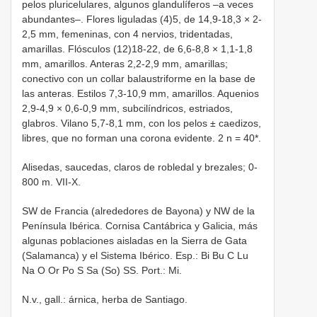
pelos pluricelulares, algunos glandulíferos –a veces
abundantes–. Flores liguladas (4)5, de 14,9-18,3 × 2-
2,5 mm, femeninas, con 4 nervios, tridentadas,
amarillas. Flósculos (12)18-22, de 6,6-8,8 × 1,1-1,8
mm, amarillos. Anteras 2,2-2,9 mm, amarillas;
conectivo con un collar balaustriforme en la base de
las anteras. Estilos 7,3-10,9 mm, amarillos. Aquenios
2,9-4,9 × 0,6-0,9 mm, subcilíndricos, estriados,
glabros. Vilano 5,7-8,1 mm, con los pelos ± caedizos,
libres, que no forman una corona evidente. 2 n = 40*.
Alisedas, saucedas, claros de robledal y brezales; 0-
800 m. VII-X.
SW de Francia (alrededores de Bayona) y NW de la
Península Ibérica. Cornisa Cantábrica y Galicia, más
algunas poblaciones aisladas en la Sierra de Gata
(Salamanca) y el Sistema Ibérico. Esp.: Bi Bu C Lu
Na O Or Po S Sa (So) SS. Port.: Mi.
N.v., gall.: árnica, herba de Santiago.