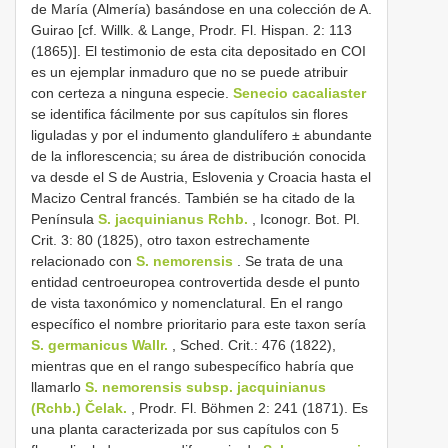
de María (Almería) basándose en una colección de A.
Guirao [cf. Willk. & Lange, Prodr. Fl. Hispan. 2: 113
(1865)]. El testimonio de esta cita depositado en COI
es un ejemplar inmaduro que no se puede atribuir
con certeza a ninguna especie.
Senecio cacaliaster
se identifica fácilmente por sus capítulos sin flores
liguladas y por el indumento glandulífero ± abundante
de la inflorescencia; su área de distribución conocida
va desde el S de Austria, Eslovenia y Croacia hasta el
Macizo Central francés. También se ha citado de la
Península
S. jacquinianus Rchb.
, Iconogr. Bot. Pl.
Crit. 3: 80 (1825), otro taxon estrechamente
relacionado con
S. nemorensis
. Se trata de una
entidad centroeuropea controvertida desde el punto
de vista taxonómico y nomenclatural. En el rango
específico el nombre prioritario para este taxon sería
S. germanicus Wallr.
, Sched. Crit.: 476 (1822),
mientras que en el rango subespecífico habría que
llamarlo
S. nemorensis subsp. jacquinianus
(Rchb.) Čelak.
, Prodr. Fl. Böhmen 2: 241 (1871). Es
una planta caracterizada por sus capítulos con 5