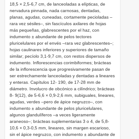
18,5 × 2,5-6,7 cm, de lanceoladas a elípticas, de
nervadura pinnada, nada carnosas, dentadas,
planas, agudas, cuneadas, cortamente pecioladas –
rara vez sésiles–, sin fascículos axilares de hojas
más pequeñas, glabrescentes por el haz, con
indumento ± abundante de pelos tectores
pluricelulares por el envés –rara vez glabrescentes–;
hojas caulinares inferiores y superiores de tamaño
similar; pecíolo 3,1-9,7 cm, con restos dispersos de
indumento. Inflorescencias corimbiformes; brácteas
de la inflorescencia que progresivamente pasan de
ser estrechamente lanceoladas y dentadas a lineares
y enteras. Capítulos 12- 190, de 17-28 mm de
diámetro. Involucro de obcónico a cilíndrico; brácteas
8- 9(12), de 5-6,6 × 0,9-2,6 mm, subiguales, lineares,
agudas, verdes –pero de ápice negruzco–, con
indumento ± abundante de pelos pluricelulares,
algunos glandulíferos –a veces ligeramente
araneoso–; brácteas suplementarias 3 o 4, de 5,8-
10,6 × 0,3-0,5 mm, lineares, sin margen escarioso,
sin el ápice negruzco, con indumento ± abundante de