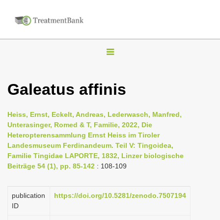
T
o
g
Galeatus affinis
g
l
Heiss, Ernst, Eckelt, Andreas, Lederwasch, Manfred,
e
Unterasinger, Romed & T, Familie, 2022, Die
n
Heteropterensammlung Ernst Heiss im Tiroler
Landesmuseum Ferdinandeum. Teil V: Tingoidea,
a
Familie Tingidae LAPORTE, 1832, Linzer biologische
v
Beiträge 54 (1), pp. 85-142
: 108-109
i
g
publication
https://doi.org/10.5281/zenodo.7507194
a
ID
t