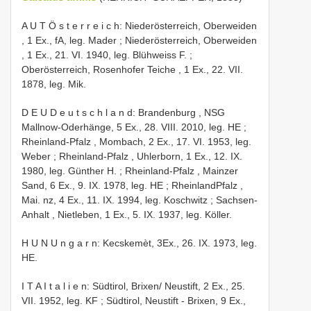
A U T Ö s t e r r e i c h: Niederösterreich, Oberweiden
, 1 Ex., fA, leg. Mader
; Niederösterreich,
Oberweiden
, 1 Ex., 21. VI. 1940, leg. Blühweiss F.
;
Oberösterreich, Rosenhofer Teiche , 1 Ex., 22. VII.
1878, leg. Mik.
D E U D e u t s c h l a n d: Brandenburg , NSG
Mallnow-Oderhänge, 5 Ex., 28. VIII. 2010, leg. HE
;
Rheinland-Pfalz , Mombach, 2 Ex., 17. VI. 1953, leg.
Weber
;
Rheinland-Pfalz , Uhlerborn, 1 Ex., 12. IX.
1980, leg. Günther H.
;
Rheinland-Pfalz , Mainzer
Sand, 6 Ex., 9. IX. 1978, leg. HE
;
RheinlandPfalz ,
Mai. nz, 4 Ex., 11. IX. 1994, leg. Koschwitz
;
Sachsen-
Anhalt , Nietleben, 1 Ex., 5. IX. 1937, leg. Köller.
H U N U n g a r n: Kecskemèt, 3Ex., 26. IX. 1973, leg.
HE.
I T A I t a l i e n: Südtirol, Brixen/ Neustift, 2 Ex., 25.
VII. 1952, leg. KF
; Südtirol, Neustift - Brixen, 9 Ex.,