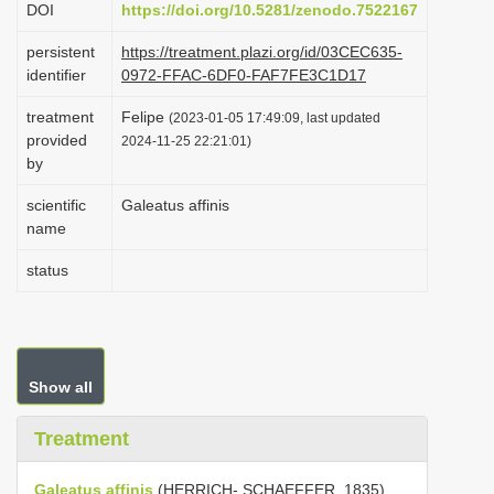
DOI
https://doi.org/10.5281/zenodo.7522167
i
persistent
https://treatment.plazi.org/id/03CEC635-
o
identifier
0972-FFAC-6DF0-FAF7FE3C1D17
n
treatment
Felipe
(2023-01-05 17:49:09, last updated
provided
2024-11-25 22:21:01)
by
scientific
Galeatus affinis
name
status
Show all
Treatment
Galeatus affinis
(HERRICH- SCHAEFFER, 1835)