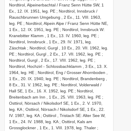
Nordtirol, Alpeinerbachtal / Franz Senn Hütte SW, 1
Ex., 12. IX. 1951, leg. PE
;
Nordtirol, Innsbruck /
Rauschbrunnen Umgebung , 2 Ex., 11. VIII. 1963,
leg. PE
;
Nordtirol, Alpein Alpe / Franz Senn Hütte NE,
1 Ex., 12. IX. 1951, leg. PE
;
Nordtirol, Innsbruck W:
Kranebitter Klamm , 1 Ex., 13. IV. 1960, leg. PE
;
Nordtirol, Innsbruck , 1 Ex., 29. IV. 1971, leg.
Zäschtak
;
Nordtirol, Gurgl , 10 Ex., 20. VII. 1962, leg.
PE
;
Nordtirol, Gurgl , 2 Ex., 17. VII. 1962, leg. PE
;
Nordtirol, Gurgl , 2 Ex., 17. VIII. 1962, leg. PE
;
Nordtirol, Hochzirl - Schlossbachklamm , 3 Ex., 13. X.
1964, leg. HE
;
Nordtirol, Eng / Grosser Ahornboden ,
1 Ex., 20. IX. 1940, leg. PE
;
Nordtirol, Brandenberg ,
8 Ex., 31. V. 1962, leg. PE
;
Nordtirol, Volderwald /
Hall SE, 1 Ex., 16. X. 1952, leg. PE
;
Nordtirol,
Breitenbach am Inn , 1 Ex., 25. VIII. 1963, leg. PE
;
Osttirol, Nörsach / Nikolsdorf SE, 1 Ex., 2. V. 1970,
leg. KA
;
Osttirol, Nörsach / Nikolsdorf SE, 1 Ex., 22.
IV. 1987, leg. KA
;
Osttirol , Tristach SE: Alter See W,
1 Ex., 24. IV. 1988, leg. KA
;
Osttirol, Kals am
Grossglockner , 1 Ex., 1. VIII. 1978, leg. Thaler
;