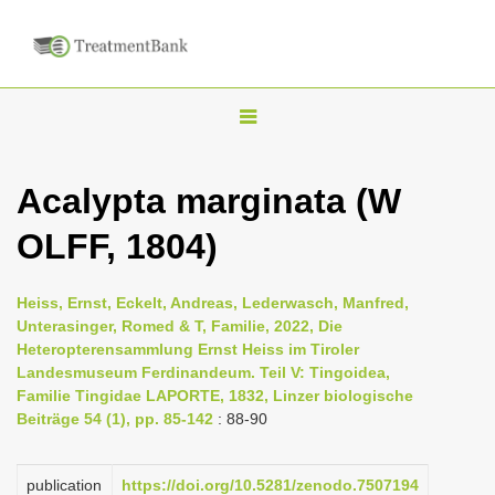
T
o
g
Acalypta marginata (W
g
OLFF, 1804)
l
e
n
Heiss, Ernst, Eckelt, Andreas, Lederwasch, Manfred,
Unterasinger, Romed & T, Familie, 2022, Die
a
Heteropterensammlung Ernst Heiss im Tiroler
v
Landesmuseum Ferdinandeum. Teil V: Tingoidea,
i
Familie Tingidae LAPORTE, 1832, Linzer biologische
Beiträge 54 (1), pp. 85-142
: 88-90
g
a
publication
https://doi.org/10.5281/zenodo.7507194
t