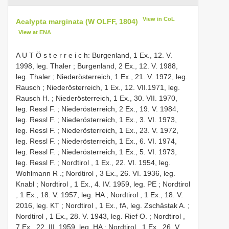
View in CoL
Acalypta marginata (W OLFF, 1804)
View at ENA
A U T Ö s t e r r e i c h: Burgenland, 1 Ex., 12. V.
1998, leg. Thaler
;
Burgenland, 2 Ex., 12. V. 1988,
leg. Thaler
;
Niederösterreich, 1 Ex., 21. V. 1972, leg.
Rausch
;
Niederösterreich, 1 Ex., 12. VII.1971, leg.
Rausch H.
;
Niederösterreich, 1 Ex., 30. VII. 1970,
leg. Ressl F.
;
Niederösterreich, 2 Ex., 19. V. 1984,
leg. Ressl F.
;
Niederösterreich, 1 Ex., 3. VI. 1973,
leg. Ressl F.
;
Niederösterreich, 1 Ex., 23. V. 1972,
leg. Ressl F.
;
Niederösterreich, 1 Ex., 6. VI. 1974,
leg. Ressl F.
;
Niederösterreich, 1 Ex., 5. VI. 1973,
leg. Ressl F.
;
Nordtirol , 1 Ex., 22. VI. 1954, leg.
Wohlmann R
.;
Nordtirol , 3 Ex., 26. VI. 1936, leg.
Knabl
;
Nordtirol , 1 Ex., 4. IV. 1959, leg. PE
;
Nordtirol
, 1 Ex., 18. V. 1957, leg. HA
;
Nordtirol , 1 Ex., 18. V.
2016, leg. KT
;
Nordtirol , 1 Ex., fA, leg. Zschästak A.
;
Nordtirol , 1 Ex., 28. V. 1943, leg. Rief O.
;
Nordtirol ,
7 Ex., 22. III. 1959, leg. HA
;
Nordtirol , 1 Ex., 26. V.