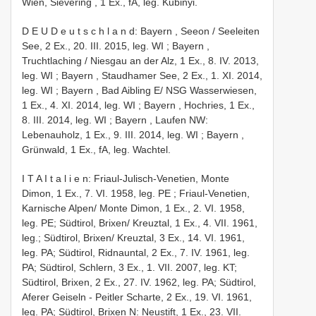
Wien, Sievering , 1 Ex., fA, leg. Kubinyi.
D E U D e u t s c h l a n d: Bayern , Seeon / Seeleiten
See, 2 Ex., 20. III. 2015, leg. WI
;
Bayern ,
Truchtlaching / Niesgau an der Alz, 1 Ex., 8. IV. 2013,
leg. WI
;
Bayern , Staudhamer See, 2 Ex., 1. XI. 2014,
leg. WI
;
Bayern , Bad Aibling E/ NSG Wasserwiesen,
1 Ex., 4. XI. 2014, leg. WI
;
Bayern , Hochries, 1 Ex.,
8. III. 2014, leg. WI
;
Bayern , Laufen NW:
Lebenauholz, 1 Ex., 9. III. 2014, leg. WI
;
Bayern ,
Grünwald, 1 Ex., fA, leg. Wachtel.
I T A I t a l i e n: Friaul-Julisch-Venetien, Monte
Dimon, 1 Ex., 7. VI. 1958, leg. PE
; Friaul-Venetien,
Karnische Alpen/ Monte Dimon, 1 Ex., 2. VI. 1958,
leg. PE; Südtirol, Brixen/ Kreuztal, 1 Ex., 4. VII. 1961,
leg.; Südtirol, Brixen/ Kreuztal, 3 Ex., 14. VI. 1961,
leg. PA; Südtirol, Ridnauntal, 2 Ex., 7. IV. 1961, leg.
PA; Südtirol, Schlern, 3 Ex., 1. VII. 2007, leg. KT;
Südtirol, Brixen, 2 Ex., 27. IV. 1962, leg. PA; Südtirol,
Aferer Geiseln - Peitler Scharte, 2 Ex., 19. VI. 1961,
leg. PA; Südtirol, Brixen N: Neustift, 1 Ex., 23. VII.