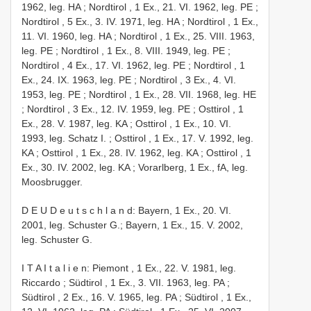
1962, leg. HA
;
Nordtirol , 1 Ex., 21. VI. 1962, leg. PE
;
Nordtirol , 5 Ex., 3. IV. 1971, leg. HA
;
Nordtirol , 1 Ex.,
11. VI. 1960, leg. HA
;
Nordtirol , 1 Ex., 25. VIII. 1963,
leg. PE
;
Nordtirol , 1 Ex., 8. VIII. 1949, leg. PE
;
Nordtirol , 4 Ex., 17. VI. 1962, leg. PE
;
Nordtirol , 1
Ex., 24. IX. 1963, leg. PE
;
Nordtirol , 3 Ex., 4. VI.
1953, leg. PE
;
Nordtirol , 1 Ex., 28. VII. 1968, leg. HE
;
Nordtirol , 3 Ex., 12. IV. 1959, leg. PE
;
Osttirol , 1
Ex., 28. V. 1987, leg. KA
;
Osttirol , 1 Ex., 10. VI.
1993, leg. Schatz I.
;
Osttirol , 1 Ex., 17. V. 1992, leg.
KA
;
Osttirol , 1 Ex., 28. IV. 1962, leg. KA
;
Osttirol , 1
Ex., 30. IV. 2002, leg. KA
;
Vorarlberg, 1 Ex., fA, leg.
Moosbrugger.
D E U D e u t s c h l a n d: Bayern, 1 Ex., 20. VI.
2001, leg. Schuster G.; Bayern, 1 Ex., 15. V. 2002,
leg. Schuster G.
I T A I t a l i e n: Piemont , 1 Ex., 22. V. 1981, leg.
Riccardo
;
Südtirol , 1 Ex., 3. VII. 1963, leg. PA
;
Südtirol , 2 Ex., 16. V. 1965, leg. PA
;
Südtirol , 1 Ex.,