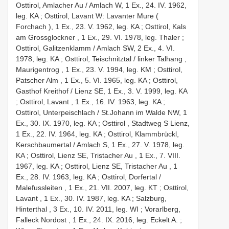
Osttirol, Amlacher Au / Amlach W, 1 Ex., 24. IV. 1962,
leg. KA
;
Osttirol, Lavant W: Lavanter Mure (
Forchach ), 1 Ex., 23. V. 1962, leg. KA
;
Osttirol, Kals
am Grossglockner , 1 Ex., 29. VI. 1978, leg. Thaler
;
Osttirol, Galitzenklamm / Amlach SW, 2 Ex., 4. VI.
1978, leg. KA
;
Osttirol, Teischnitztal / linker Talhang ,
Maurigentrog , 1 Ex., 23. V. 1994, leg. KM
;
Osttirol,
Patscher Alm , 1 Ex., 5. VI. 1965, leg. KA
;
Osttirol,
Gasthof Kreithof / Lienz SE, 1 Ex., 3. V. 1999, leg. KA
;
Osttirol, Lavant , 1 Ex., 16. IV. 1963, leg. KA
;
Osttirol, Unterpeischlach / St.Johann im Walde NW, 1
Ex., 30. IX. 1970, leg. KA
;
Osttirol , Stadtweg S Lienz,
1 Ex., 22. IV. 1964, leg. KA
;
Osttirol, Klammbrückl,
Kerschbaumertal / Amlach S, 1 Ex., 27. V. 1978, leg.
KA
;
Osttirol, Lienz SE, Tristacher Au , 1 Ex., 7. VIII.
1967, leg. KA
;
Osttirol, Lienz SE, Tristacher Au , 1
Ex., 28. IV. 1963, leg. KA
;
Osttirol, Dorfertal /
Malefussleiten , 1 Ex., 21. VII. 2007, leg. KT
;
Osttirol,
Lavant , 1 Ex., 30. IV. 1987, leg. KA
;
Salzburg,
Hinterthal , 3 Ex., 10. IV. 2011, leg. WI
;
Vorarlberg,
Falleck Nordost , 1 Ex., 24. IX. 2016, leg. Eckelt A.
;