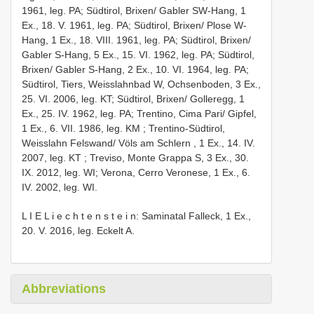
1961, leg. PA; Südtirol, Brixen/ Gabler SW-Hang, 1
Ex., 18. V. 1961, leg. PA; Südtirol, Brixen/ Plose W-
Hang, 1 Ex., 18. VIII. 1961, leg. PA; Südtirol, Brixen/
Gabler S-Hang, 5 Ex., 15. VI. 1962, leg. PA; Südtirol,
Brixen/ Gabler S-Hang, 2 Ex., 10. VI. 1964, leg. PA;
Südtirol, Tiers, Weisslahnbad W, Ochsenboden, 3 Ex.,
25. VI. 2006, leg. KT; Südtirol, Brixen/ Golleregg, 1
Ex., 25. IV. 1962, leg. PA;
Trentino, Cima Pari/ Gipfel,
1 Ex., 6. VII. 1986, leg. KM
;
Trentino-Südtirol,
Weisslahn Felswand/ Völs am Schlern , 1 Ex., 14. IV.
2007, leg. KT
; Treviso, Monte Grappa S, 3 Ex., 30.
IX. 2012, leg. WI; Verona, Cerro Veronese, 1 Ex., 6.
IV. 2002, leg. WI.
L I E L i e c h t e n s t e i n: Saminatal Falleck, 1 Ex.,
20. V. 2016, leg. Eckelt A.
Abbreviations