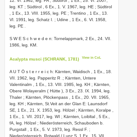
12. VI. 1962, leg. PA
;
Südtirol , 1 Ex., 25. VI. 2007,
leg. KT
;
Südtirol , 6 Ex., 1. V. 1967, leg. HE
;
Südtirol
, 1 Ex., 13. VIII. 1955, leg. PE
;
Trentino , 1 Ex., 13.
VI. 1991, leg. Schatz I.
;
Udine , 1 Ex., 6. VI. 1958,
leg. PE
.
S W E S c h w e d e n: Tornelappmark, 2 Ex., 24. VII.
1986, leg. KM.
View in CoL
Acalypta musci (SCHRANK, 1781)
A U T Ö s t e r r e i c h: Kärnten, Waidisch , 1 Ex., 18.
VII. 1962, leg. Papperitz R
.; Kärnten, Untere
Valentinalm , 1 Ex., 13. VIII. 1985, leg. KH
;
Kärnten,
Obere Wolayeralm ( Hütte ), 3 Ex., 23. IX. 1994, leg.
Thaler
;
Kärnten, Plöckenpass , 1 Ex., 20. VII. 1965,
leg. KH
;
Kärnten, St.Veit an der Glan E: Launsdorf
SE, 1 Ex., 21. X. 1953, leg. Hölzel
;
Kärnten, Koralpe ,
1 Ex., 1. VII. 2017, leg. WI
;
Kärnten, Loibltal , 5 Ex.,
fA, leg. Hölzel
;
Niederösterreich, Schauboden b.
Purgstall , 1 Ex., 5. V. 1973, leg. Ressl F.
;
Niederösterreich, Rotwald / Lunz S, 1 Ex., 15. VII.