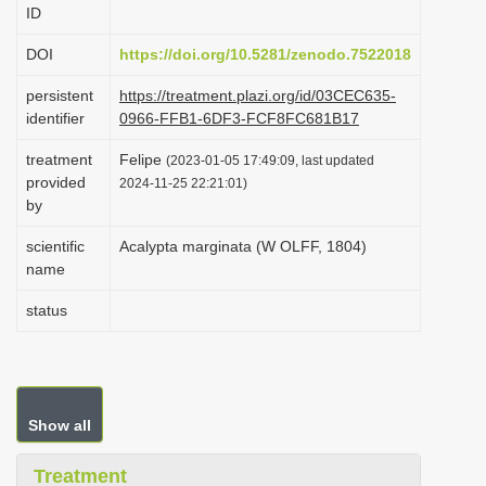
ID
i
o
DOI
https://doi.org/10.5281/zenodo.7522018
n
persistent
https://treatment.plazi.org/id/03CEC635-
identifier
0966-FFB1-6DF3-FCF8FC681B17
treatment
Felipe
(2023-01-05 17:49:09, last updated
provided
2024-11-25 22:21:01)
by
scientific
Acalypta marginata (W OLFF, 1804)
name
status
Show all
Treatment