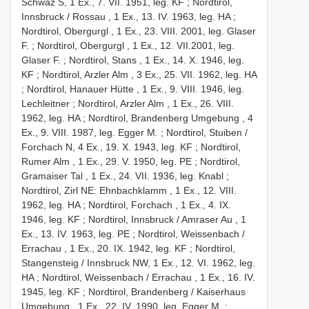
Schwaz S, 1 Ex., 7. VII. 1951, leg. KF
;
Nordtirol,
Innsbruck / Rossau , 1 Ex., 13. IV. 1963, leg. HA
;
Nordtirol, Obergurgl , 1 Ex., 23. VIII. 2001, leg. Glaser
F.
;
Nordtirol, Obergurgl , 1 Ex., 12. VII.2001, leg.
Glaser F.
;
Nordtirol, Stans , 1 Ex., 14. X. 1946, leg.
KF
;
Nordtirol, Arzler Alm , 3 Ex., 25. VII. 1962, leg. HA
;
Nordtirol, Hanauer Hütte , 1 Ex., 9. VIII. 1946, leg.
Lechleitner
;
Nordtirol, Arzler Alm , 1 Ex., 26. VIII.
1962, leg. HA
;
Nordtirol, Brandenberg Umgebung , 4
Ex., 9. VIII. 1987, leg. Egger M.
;
Nordtirol, Stuiben /
Forchach N, 4 Ex., 19. X. 1943, leg. KF
;
Nordtirol,
Rumer Alm , 1 Ex., 29. V. 1950, leg. PE
;
Nordtirol,
Gramaiser Tal , 1 Ex., 24. VII. 1936, leg. Knabl
;
Nordtirol, Zirl NE: Ehnbachklamm , 1 Ex., 12. VIII.
1962, leg. HA
;
Nordtirol, Forchach , 1 Ex., 4. IX.
1946, leg. KF
;
Nordtirol, Innsbruck / Amraser Au , 1
Ex., 13. IV. 1963, leg. PE
;
Nordtirol, Weissenbach /
Errachau , 1 Ex., 20. IX. 1942, leg. KF
;
Nordtirol,
Stangensteig / Innsbruck NW, 1 Ex., 12. VI. 1962, leg.
HA
;
Nordtirol, Weissenbach / Errachau , 1 Ex., 16. IV.
1945, leg. KF
;
Nordtirol, Brandenberg / Kaiserhaus
Umgebung , 1 Ex., 22. IV. 1990, leg. Egger M.
;