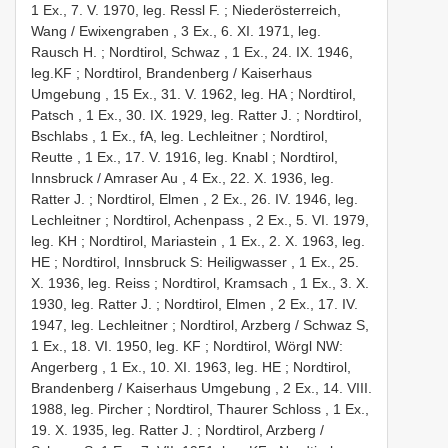
1 Ex., 7. V. 1970, leg. Ressl F.
;
Niederösterreich,
Wang / Ewixengraben , 3 Ex., 6. XI. 1971, leg.
Rausch H.
;
Nordtirol, Schwaz , 1 Ex., 24. IX. 1946,
leg.KF
;
Nordtirol, Brandenberg / Kaiserhaus
Umgebung , 15 Ex., 31. V. 1962, leg. HA
;
Nordtirol,
Patsch , 1 Ex., 30. IX. 1929, leg. Ratter J.
;
Nordtirol,
Bschlabs , 1 Ex., fA, leg. Lechleitner
;
Nordtirol,
Reutte , 1 Ex., 17. V. 1916, leg. Knabl
;
Nordtirol,
Innsbruck / Amraser Au , 4 Ex., 22. X. 1936, leg.
Ratter J.
;
Nordtirol, Elmen , 2 Ex., 26. IV. 1946, leg.
Lechleitner
;
Nordtirol, Achenpass , 2 Ex., 5. VI. 1979,
leg. KH
;
Nordtirol, Mariastein , 1 Ex., 2. X. 1963, leg.
HE
;
Nordtirol, Innsbruck S: Heiligwasser , 1 Ex., 25.
X. 1936, leg. Reiss
;
Nordtirol, Kramsach , 1 Ex., 3. X.
1930, leg. Ratter J.
;
Nordtirol, Elmen , 2 Ex., 17. IV.
1947, leg. Lechleitner
;
Nordtirol, Arzberg / Schwaz S,
1 Ex., 18. VI. 1950, leg. KF
;
Nordtirol, Wörgl NW:
Angerberg , 1 Ex., 10. XI. 1963, leg. HE
;
Nordtirol,
Brandenberg / Kaiserhaus Umgebung , 2 Ex., 14. VIII.
1988, leg. Pircher
;
Nordtirol, Thaurer Schloss , 1 Ex.,
19. X. 1935, leg. Ratter J.
;
Nordtirol, Arzberg /