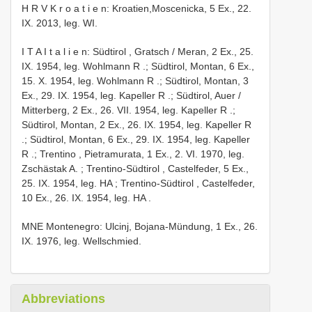
H R V K r o a t i e n: Kroatien,Moscenicka, 5 Ex., 22.
IX. 2013, leg. WI.
I T A I t a l i e n: Südtirol , Gratsch / Meran, 2 Ex., 25.
IX. 1954, leg. Wohlmann R
.;
Südtirol, Montan, 6 Ex.,
15. X. 1954, leg. Wohlmann R
.;
Südtirol, Montan, 3
Ex., 29. IX. 1954, leg. Kapeller R
.;
Südtirol, Auer /
Mitterberg, 2 Ex., 26. VII. 1954, leg. Kapeller R
.;
Südtirol, Montan, 2 Ex., 26. IX. 1954, leg. Kapeller R
.;
Südtirol, Montan, 6 Ex., 29. IX. 1954, leg. Kapeller
R
.;
Trentino , Pietramurata, 1 Ex., 2. VI. 1970, leg.
Zschästak A.
;
Trentino-Südtirol , Castelfeder, 5 Ex.,
25. IX. 1954, leg. HA
;
Trentino-Südtirol , Castelfeder,
10 Ex., 26. IX. 1954, leg. HA
.
MNE Montenegro: Ulcinj, Bojana-Mündung, 1 Ex., 26.
IX. 1976, leg. Wellschmied.
Abbreviations