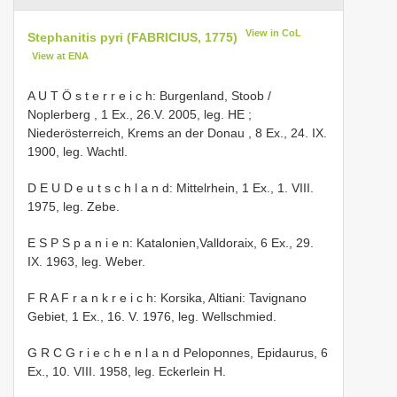
View in CoL
Stephanitis pyri (FABRICIUS, 1775)
View at ENA
A U T Ö s t e r r e i c h: Burgenland, Stoob /
Noplerberg , 1 Ex., 26.V. 2005, leg. HE
;
Niederösterreich, Krems an der Donau , 8 Ex., 24. IX.
1900, leg. Wachtl.
D E U D e u t s c h l a n d: Mittelrhein, 1 Ex., 1. VIII.
1975, leg. Zebe.
E S P S p a n i e n: Katalonien,Valldoraix, 6 Ex., 29.
IX. 1963, leg. Weber.
F R A F r a n k r e i c h: Korsika, Altiani: Tavignano
Gebiet, 1 Ex., 16. V. 1976, leg. Wellschmied.
G R C G r i e c h e n l a n d Peloponnes, Epidaurus, 6
Ex., 10. VIII. 1958, leg. Eckerlein H.