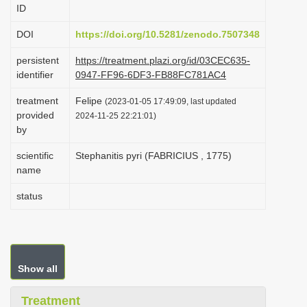
ID
i
o
DOI
https://doi.org/10.5281/zenodo.7507348
n
persistent
https://treatment.plazi.org/id/03CEC635-
identifier
0947-FF96-6DF3-FB88FC781AC4
treatment
Felipe
(2023-01-05 17:49:09, last updated
provided
2024-11-25 22:21:01)
by
scientific
Stephanitis pyri (FABRICIUS , 1775)
name
status
Show all
Treatment