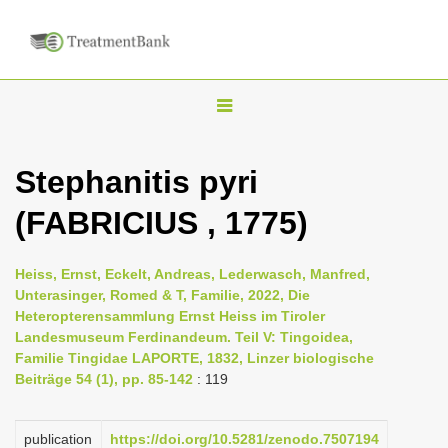
T
o
g
Stephanitis pyri
g
(FABRICIUS , 1775)
l
e
n
Heiss, Ernst, Eckelt, Andreas, Lederwasch, Manfred,
Unterasinger, Romed & T, Familie, 2022, Die
a
Heteropterensammlung Ernst Heiss im Tiroler
v
Landesmuseum Ferdinandeum. Teil V: Tingoidea,
i
Familie Tingidae LAPORTE, 1832, Linzer biologische
Beiträge 54 (1), pp. 85-142
: 119
g
a
publication
https://doi.org/10.5281/zenodo.7507194
t