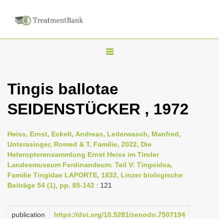
T
o
g
Tingis ballotae
g
SEIDENSTÜCKER , 1972
l
e
n
Heiss, Ernst, Eckelt, Andreas, Lederwasch, Manfred,
Unterasinger, Romed & T, Familie, 2022, Die
a
Heteropterensammlung Ernst Heiss im Tiroler
v
Landesmuseum Ferdinandeum. Teil V: Tingoidea,
i
Familie Tingidae LAPORTE, 1832, Linzer biologische
Beiträge 54 (1), pp. 85-142
: 121
g
a
publication
https://doi.org/10.5281/zenodo.7507194
t