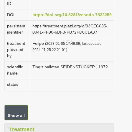
ID
i
o
DOI
https://doi.org/10.5281/zenodo.7522259
n
persistent
https://treatment.plazi.org/id/03CEC635-
identifier
0941-FF90-6DF3-FB72FD0C1A37
treatment
Felipe
(2023-01-05 17:49:09, last updated
provided
2024-11-25 22:21:01)
by
scientific
Tingis ballotae SEIDENSTÜCKER , 1972
name
status
Show all
Treatment