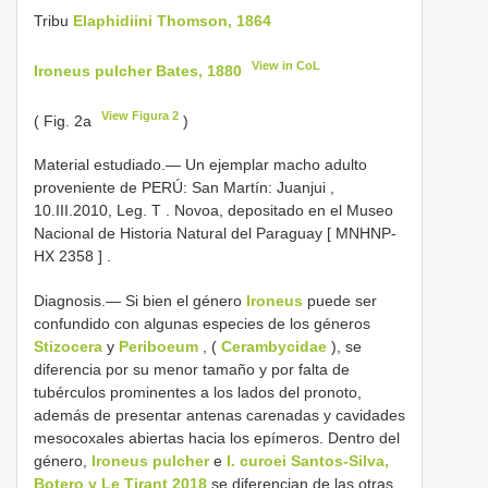
Tribu
Elaphidiini Thomson, 1864
View in CoL
Ironeus pulcher Bates, 1880
View Figura 2
( Fig. 2a
)
Material estudiado.—
Un ejemplar macho adulto
proveniente de PERÚ: San Martín: Juanjui ,
10.III.2010, Leg. T
.
Novoa, depositado en el Museo
Nacional de Historia Natural del Paraguay [
MNHNP-
HX 2358
]
.
Diagnosis.— Si bien el género
Ironeus
puede ser
confundido con algunas especies de los géneros
Stizocera
y
Periboeum
, (
Cerambycidae
), se
diferencia por su menor tamaño y por falta de
tubérculos prominentes a los lados del pronoto,
además de presentar antenas carenadas y cavidades
mesocoxales abiertas hacia los epímeros. Dentro del
género,
Ironeus pulcher
e
I. curoei Santos-Silva,
Botero y Le Tirant 2018
se diferencian de las otras