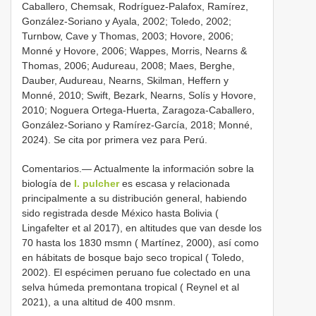
Caballero, Chemsak, Rodríguez-Palafox, Ramírez,
González-Soriano y Ayala, 2002; Toledo, 2002;
Turnbow, Cave y Thomas, 2003; Hovore, 2006;
Monné y Hovore, 2006; Wappes, Morris, Nearns &
Thomas, 2006; Audureau, 2008; Maes, Berghe,
Dauber, Audureau, Nearns, Skilman, Heffern y
Monné, 2010; Swift, Bezark, Nearns, Solís y Hovore,
2010; Noguera Ortega-Huerta, Zaragoza-Caballero,
González-Soriano y Ramírez-García, 2018; Monné,
2024). Se cita por primera vez para Perú.
Comentarios.— Actualmente la información sobre la
biología de
I. pulcher
es escasa y relacionada
principalmente a su distribución general, habiendo
sido registrada desde México hasta Bolivia (
Lingafelter et al 2017), en altitudes que van desde los
70 hasta los 1830 msmn ( Martínez, 2000), así como
en hábitats de bosque bajo seco tropical ( Toledo,
2002). El espécimen peruano fue colectado en una
selva húmeda premontana tropical ( Reynel et al
2021), a una altitud de 400 msnm.