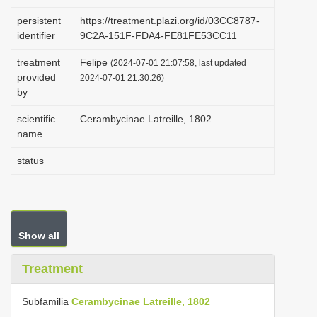
i
persistent
https://treatment.plazi.org/id/03CC8787-
o
identifier
9C2A-151F-FDA4-FE81FE53CC11
n
treatment
Felipe
(2024-07-01 21:07:58, last updated
provided
2024-07-01 21:30:26)
by
scientific
Cerambycinae Latreille, 1802
name
status
Show all
Treatment
Subfamilia
Cerambycinae Latreille, 1802