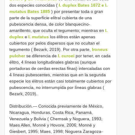
dos especies conocidas (
I. duplex Bates 1872 e
I.
mutatus Bates 1885
) por presentar toda o gran
parte de la superficie elitral cubierta de una
pubescencia densa, de color blanquecino-
amarillento, que oculta el tegumento; mientras en
I.
duplex
e
I. mutatus
los élitros están apenas
cubiertos por pelos dispersos que no ocultan el
tegumento ( Bezark, 2019). Por otra parte,
Ironeus
pulcher
se diferencia de
I. curoei
por tener, en cada
élitro, 4 líneas longitudinales glabras (aunque
portadoras de cerdas erectas finas) intercaladas con
4 líneas pubescentes, mientras que en la segunda
especie los élitros están casi totalmente cubiertos por
pubescencia, no interrumpida por líneas glabras (
Bezark, 2019).
Distribución.— Conocida previamente de México,
Nicaragua, Honduras, Costa Rica, Panamá,
Venezuela y Bolivia ( Chemsak y Noguera, 1993;
Maes Allen, Monné y Hovore, 2006; Monné y
Giesbert, 1995; Maes, 1998; Noguera Zaragoza-