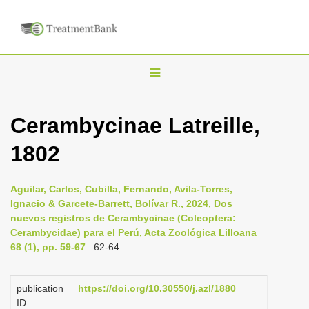
T
o
g
Cerambycinae Latreille,
g
1802
l
e
n
Aguilar, Carlos, Cubilla, Fernando, Avila-Torres,
Ignacio & Garcete-Barrett, Bolívar R., 2024, Dos
a
nuevos registros de Cerambycinae (Coleoptera:
v
Cerambycidae) para el Perú, Acta Zoológica Lilloana
i
68 (1), pp. 59-67
: 62-64
g
a
publication
https://doi.org/10.30550/j.azl/1880
ID
t