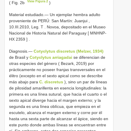
View Figura 2
( Fig. 2b
)
Material estudiado.—
Un ejemplar hembra adulto
proveniente de PERÚ: San Martín: Juanjui ,
10.III.2010, Leg. T
.
Novoa, depositado en el Museo
Nacional de Historia Natural del Paraguay [
MNHNP-
HX 2359
]
.
Diagnosis.—
Cotyclytus discretus (Melzer, 1934)
de Brasil y
Cotyclytus arriagadai
se diferencian de
otras especies del género ( Bezark, 2019) por
prácticamente no poseer franjas transversales en el
élitro (excepto en el sexto apical como se describe
más abajo para
C. discretus
), sino un par de líneas
de pilosidad amarillenta en esencia longitudinales: la
primera es una línea sutural, que hacia el cuarto o el
sexto apical diverge hacia el margen externo; y la
segunda es una línea oblícua, que empieza en el
escutelo, alcanza el margen externo y corre por él
hasta una sexta parte de alcanzar el ápice, siendo en
este punto donde ambas líneas se encuentran entre
sí. Sin embargo, estas dos especies presentan