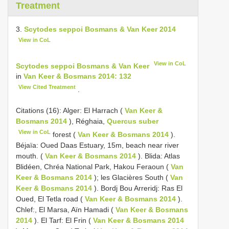
Treatment
3.
Scytodes seppoi Bosmans & Van Keer 2014
View in CoL
View in CoL
Scytodes seppoi Bosmans & Van Keer
in
Van Keer & Bosmans 2014: 132
View Cited Treatment
.
Citations (16): Alger: El Harrach (
Van Keer &
Bosmans 2014
), Réghaia,
Quercus suber
View in CoL
forest (
Van Keer & Bosmans 2014
).
Béjaïa: Oued Daas Estuary, 15m, beach near river
mouth. (
Van Keer & Bosmans 2014
). Blida: Atlas
Blidéen, Chréa National Park, Hakou Feraoun (
Van
Keer & Bosmans 2014
); les Glacières South (
Van
Keer & Bosmans 2014
). Bordj Bou Arreridj: Ras El
Oued, El Tetla road (
Van Keer & Bosmans 2014
).
Chlef:, El Marsa, Aïn Hamadi (
Van Keer & Bosmans
2014
). El Tarf: El Frin (
Van Keer & Bosmans 2014