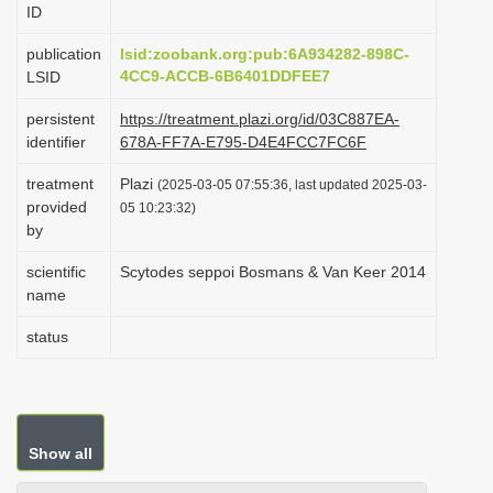
ID
i
o
publication
lsid:zoobank.org:pub:6A934282-898C-
4CC9-ACCB-6B6401DDFEE7
LSID
n
persistent
https://treatment.plazi.org/id/03C887EA-
identifier
678A-FF7A-E795-D4E4FCC7FC6F
treatment
Plazi
(2025-03-05 07:55:36, last updated 2025-03-
provided
05 10:23:32)
by
scientific
Scytodes seppoi Bosmans & Van Keer 2014
name
status
Show all