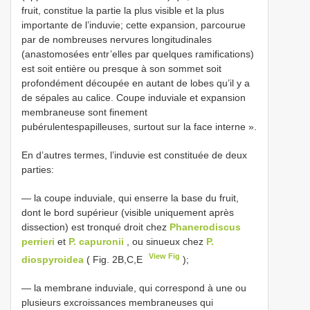
fruit, constitue la partie la plus visible et la plus
importante de l’induvie; cette expansion, parcourue
par de nombreuses nervures longitudinales
(anastomosées entr’elles par quelques ramifications)
est soit entière ou presque à son sommet soit
profondément découpée en autant de lobes qu’il y a
de sépales au calice. Coupe induviale et expansion
membraneuse sont finement
pubérulentespapilleuses, surtout sur la face interne ».
En d’autres termes, l’induvie est constituée de deux
parties:
— la coupe induviale, qui enserre la base du fruit,
dont le bord supérieur (visible uniquement après
dissection) est tronqué droit chez
Phanerodiscus
perrieri
et
P. capuronii
, ou sinueux chez
P.
View Fig
diospyroidea
( Fig. 2B,C,E
);
— la membrane induviale, qui correspond à une ou
plusieurs excroissances membraneuses qui