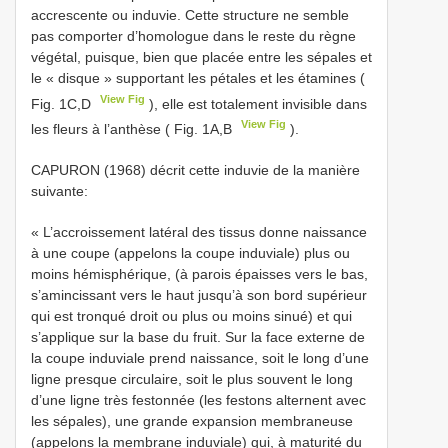
accrescente ou induvie. Cette structure ne semble
pas comporter d’homologue dans le reste du règne
végétal, puisque, bien que placée entre les sépales et
le « disque » supportant les pétales et les étamines (
View Fig
Fig. 1C,D
), elle est totalement invisible dans
View Fig
les fleurs à l’anthèse ( Fig. 1A,B
).
CAPURON (1968) décrit cette induvie de la manière
suivante:
« L’accroissement latéral des tissus donne naissance
à une coupe (appelons la coupe induviale) plus ou
moins hémisphérique, (à parois épaisses vers le bas,
s’amincissant vers le haut jusqu’à son bord supérieur
qui est tronqué droit ou plus ou moins sinué) et qui
s’applique sur la base du fruit. Sur la face externe de
la coupe induviale prend naissance, soit le long d’une
ligne presque circulaire, soit le plus souvent le long
d’une ligne très festonnée (les festons alternent avec
les sépales), une grande expansion membraneuse
(appelons la membrane induviale) qui, à maturité du