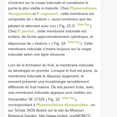
s’insèrent sur la coupe induviale et constituent la
partie la plus visible à maturité. Chez
Phanerodiscus
diospyroidea
et
P. capuronii
, cette membrane est
composée de « festons », aussi nombreux que les
View Fig
pétales et alternant avec eux ( Fig. 2C,D
).
Chez
P. perrieri
, cette membrane induviale est
entière, de forme approximativement cylindrique, et
View Fig
dépourvue de « festons » ( Fig. 2A
). Cette
membrane induviale s’insère toujours sur la coupe
induviale selon une ligne sinueuse.
Lors de la formation du fruit, la membrane induviale
se développe en premier. Lorsque le fruit est jeune, la
membrane induviale le dépasse largement, et
souvent présente une morphologie sensiblement
différente du fruit mature. De tels jeunes fruits, avec
une membrane induviale atypique sont visibles sur
View Fig
l’échantillon SF 27325 ( Fig. 1E
),
correspondant à
Phanerodiscus diospyroidea
, ou
sur Schatz 3439 illustré sur le site du Missouri
Botanical Garden, http://www.mobot. org/MOBOT/