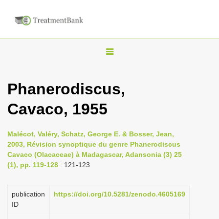
T
o
g
Phanerodiscus,
g
Cavaco, 1955
l
e
n
Malécot, Valéry, Schatz, George E. & Bosser, Jean,
2003, Révision synoptique du genre Phanerodiscus
a
Cavaco (Olacaceae) à Madagascar, Adansonia (3) 25
v
(1), pp. 119-128
: 121-123
i
g
publication
https://doi.org/10.5281/zenodo.4605169
a
ID
t