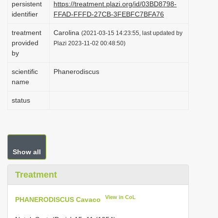
persistent
https://treatment.plazi.org/id/03BD8798-
i
identifier
FFAD-FFFD-27CB-3FEBFC7BFA76
o
treatment
Carolina
(2021-03-15 14:23:55, last updated by
n
provided
Plazi 2023-11-02 00:48:50)
by
scientific
Phanerodiscus
name
status
Show all
Treatment
View in CoL
PHANERODISCUS Cavaco