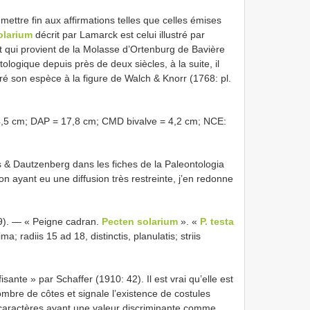
mettre fin aux affirmations telles que celles émises
olarium
décrit par Lamarck est celui illustré par
 et qui provient de la Molasse d’Ortenburg de Bavière
tologique depuis près de deux siècles, à la suite, il
ré son espèce à la figure de Walch & Knorr (1768: pl.
cm; DAP = 17,8 cm; CMD bivalve = 4,2 cm; NCE:
s & Dautzenberg dans les fiches de la Paleontologia
ion ayant eu une diffusion très restreinte, j’en redonne
). — « Peigne cadran.
Pecten solarium
». «
P. testa
; radiis 15 ad 18, distinctis, planulatis; striis
isante » par Schaffer (1910: 42). Il est vrai qu’elle est
mbre de côtes et signale l’existence de costules
 caractères ayant une valeur discriminante comme