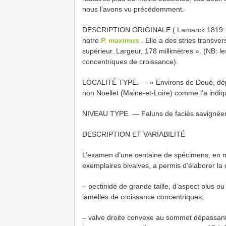
nous l’avons vu précédemment.
DESCRIPTION ORIGINALE ( Lamarck 1819: 179
notre
P. maximus
. Elle a des stries transve
supérieur. Largeur, 178 millimètres ». (NB: l
concentriques de croissance).
LOCALITÉ TYPE. — « Environs de Doué, dépa
non Noellet (Maine-et-Loire) comme l’a indi
NIVEAU TYPE. — Faluns de faciès savignéen,
DESCRIPTION ET VARIABILITÉ
L’examen d’une centaine de spécimens, en m
exemplaires bivalves, a permis d’élaborer la 
– pectinidé de grande taille, d’aspect plus ou
lamelles de croissance concentriques;
– valve droite convexe au sommet dépassant à