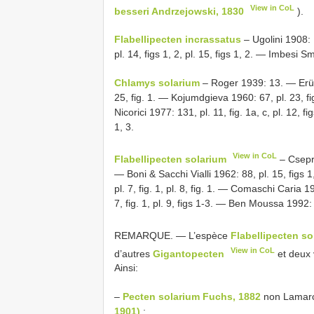
View in CoL
besseri Andrzejowski, 1830
).
Flabellipecten incrassatus
– Ugolini 1908: 
pl. 14, figs 1, 2, pl. 15, figs 1, 2. — Imbesi Sm
Chlamys solarium
– Roger 1939: 13. — Erünal
25, fig. 1. — Kojumdgieva 1960: 67, pl. 23, fi
Nicorici 1977: 131, pl. 11, fig. 1a, c, pl. 12, 
1, 3.
View in CoL
Flabellipecten solarium
– Csepre
— Boni & Sacchi Vialli 1962: 88, pl. 15, figs 1
pl. 7, fig. 1, pl. 8, fig. 1. — Comaschi Caria 
7, fig. 1, pl. 9, figs 1-3. — Ben Moussa 1992: 2
REMARQUE. — L’espèce
Flabellipecten so
View in CoL
d’autres
Gigantopecten
et deux 
Ainsi:
–
Pecten solarium Fuchs, 1882
non Lamarc
1901)
;