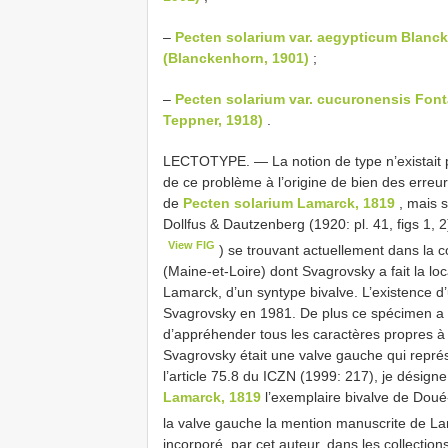
–
Pecten solarium var. aegypticum Blanc
(Blanckenhorn, 1901)
;
–
Pecten solarium var. cucuronensis Fon
Teppner, 1918)
.
LECTOTYPE. — La notion de type n’existait 
de ce problème à l’origine de bien des erre
de
Pecten solarium Lamarck, 1819
, mais s
Dollfus & Dautzenberg (1920: pl. 41, figs 1, 2)
View FIG
) se trouvant actuellement dans la 
(Maine-et-Loire) dont Svagrovsky a fait la local
Lamarck, d’un syntype bivalve. L’existence d’
Svagrovsky en 1981. De plus ce spécimen a l
d’appréhender tous les caractères propres à 
Svagrovsky était une valve gauche qui représ
l’article 75.8 du ICZN (1999: 217), je dési
Lamarck, 1819
l’exemplaire bivalve de Doué-l
la valve gauche la mention manuscrite de L
incorporé, par cet auteur, dans les collectio