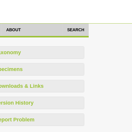
ABOUT
SEARCH
axonomy
pecimens
ownloads & Links
rsion History
eport Problem