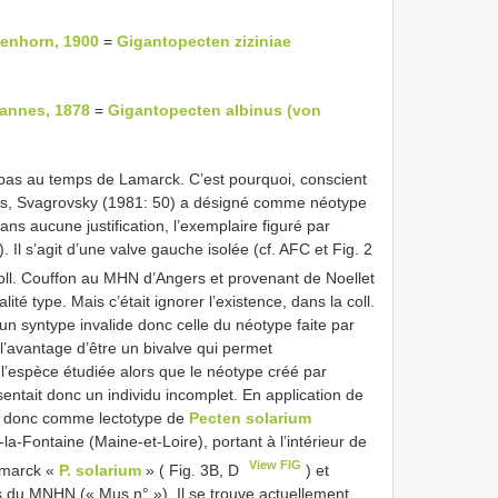
kenhorn, 1900
=
Gigantopecten ziziniae
tannes, 1878
=
Gigantopecten albinus (von
pas au temps de Lamarck. C’est pourquoi, conscient
urs, Svagrovsky (1981: 50) a désigné comme néotype
ans aucune justification, l’exemplaire figuré par
. Il s’agit d’une valve gauche isolée (cf. AFC et Fig. 2
coll. Couffon au MHN d’Angers et provenant de Noellet
ité type. Mais c’était ignorer l’existence, dans la coll.
un syntype invalide donc celle du néotype faite par
’avantage d’être un bivalve qui permet
l’espèce étudiée alors que le néotype créé par
entait donc un individu incomplet. En application de
gne donc comme lectotype de
Pecten solarium
a-Fontaine (Maine-et-Loire), portant à l’intérieur de
View FIG
amarck «
P. solarium
» ( Fig. 3B, D
) et
ns du MNHN (« Mus n° »). Il se trouve actuellement