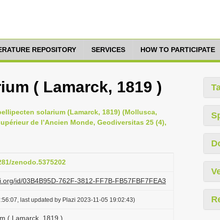
TERATURE REPOSITORY
SERVICES
HOW TO PARTICIPATE
rium ( Lamarck, 1819 )
T
ellipecten solarium (Lamarck, 1819) (Mollusca,
S
upérieur de l’Ancien Monde, Geodiversitas 25 (4),
D
5281/zenodo.5375202
Ve
lazi.org/id/03B4B95D-762F-3812-FF7B-FB57FBF7FEA3
R
:56:07, last updated by Plazi 2023-11-05 19:02:43)
um ( Lamarck, 1819 )