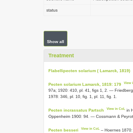
status
Show all
Treatment
Flabellipecten solarium ( Lamarck, 1819)
View 
Pecten solarium Lamarck, 1819: 179
97a; 1920: 410, pl. 41, figs 1, 2. — Friedberg 
1978: 346, pl. 10, fig. 1, pl. 11, fig. 1.
View in CoL
Pecten incrassatus Partsch
in 
Oppenheim 1900: 94. — Cossmann & Peyrot 19
View in CoL
Pecten besseri
– Hoernes 1870: 40