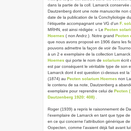
dans la partie de la coll. Lamarck conservée
Dautzenberg dont une note manuscrite non d
date de la publication de la Conchyliologie d
l’étiquette accompagnant une VG d’un
F. so
MRHN, est ainsi rédigée: « Le
Pecten solar
Hoernes
( non Andrz.). Notre grand
Pecten 
que nous avons proposé en 1906 dans les fic
pouvons admettre la façon de voir de Tourn
à un 2 e exemplaire de la collection Lamarck
Hoernes
qui porte le nom de
solarium
écrit
est par conséquent le véritable type de son 
Lamarck dont il est question ci-dessus est l
(1874) au
Pecten solarium Hoernes
non Lam
le contenu de sa note, Dautzenberg a aban
exemplaire pour reprendre celui de
Pecten (
Dautzenberg 1920: 408)
.
Roger (1939) a repris le raisonnement de Dau
l’exemplaire de Lamarck en tant que type de
en ce qui concerne l’attribution générique de 
Oopecten, comme l’avaient déjà fait avant lu