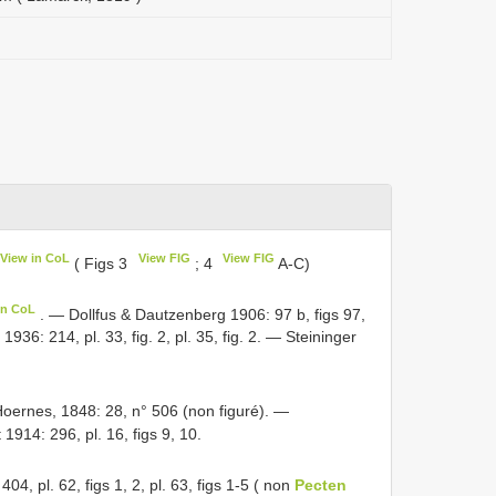
View in CoL
View FIG
View FIG
( Figs 3
; 4
A-C)
in CoL
. — Dollfus & Dautzenberg 1906: 97 b, figs 97,
1936: 214, pl. 33, fig. 2, pl. 35, fig. 2. — Steininger
Hoernes, 1848: 28, n° 506 (non figuré). —
14: 296, pl. 16, figs 9, 10.
4, pl. 62, figs 1, 2, pl. 63, figs 1-5 ( non
Pecten