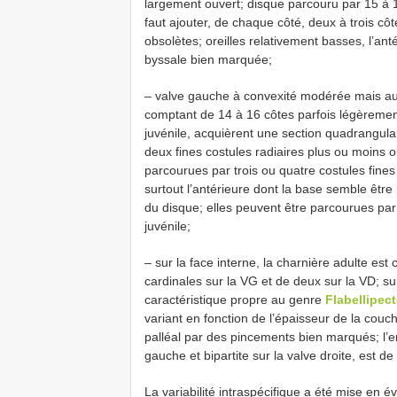
largement ouvert; disque parcouru par 15 à 18
faut ajouter, de chaque côté, deux à trois cô
obsolètes; oreilles relativement basses, l’a
byssale bien marquée;
– valve gauche à convexité modérée mais a
comptant de 14 à 16 côtes parfois légèrement
juvénile, acquièrent une section quadrangula
deux fines costules radiaires plus ou moins o
parcourues par trois ou quatre costules fines r
surtout l’antérieure dont la base semble être 
du disque; elles peuvent être parcourues par 
juvénile;
– sur la face interne, la charnière adulte es
cardinales sur la VG et de deux sur la VD; su
caractéristique propre au genre
Flabellipec
variant en fonction de l’épaisseur de la couch
palléal par des pincements bien marqués; l’e
gauche et bipartite sur la valve droite, est de 
La variabilité intraspécifique a été mise en é