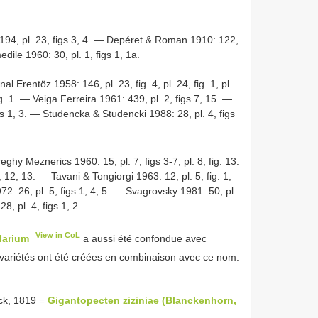
194, pl. 23, figs 3, 4. — Depéret & Roman 1910: 122,
edile 1960: 30, pl. 1, figs 1, 1a.
 Erentöz 1958: 146, pl. 23, fig. 4, pl. 24, fig. 1, pl.
g. 1. — Veiga Ferreira 1961: 439, pl. 2, figs 7, 15. —
figs 1, 3. — Studencka & Studencki 1988: 28, pl. 4, figs
ghy Meznerics 1960: 15, pl. 7, figs 3-7, pl. 8, fig. 13.
, 12, 13. — Tavani & Tongiorgi 1963: 12, pl. 5, fig. 1,
1972: 26, pl. 5, figs 1, 4, 5. — Svagrovsky 1981: 50, pl.
8, pl. 4, figs 1, 2.
View in CoL
larium
a aussi été confondue avec
variétés ont été créées en combinaison avec ce nom.
k, 1819 =
Gigantopecten ziziniae (Blanckenhorn,