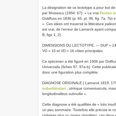
La désignation de ce lectotype a pour but de 
par Moisescu (1994: 67): « Le vrai
Pecten s
Goldfuss en 1836 (p. 65, pl. 96, fig. 7a, 7b)
». Ces idées ont traversé la littérature paléon
est vrai, de l’erreur de Lamarck ayant compa
B, figs 1, 2).
DIMENSIONS DU LECTOTYPE. — DUP = 14,5 
VG = 15 et VD = 16 côtes principales.
Ce spécimen a été figuré en 1906 par Dollfu
Universalis (fiches 97, 97a-b). Cette publicat
donc une figuration plus complète.
DIAGNOSE ORIGINALE ( Lamarck 1819: 179
suborbiculari
, utrinque convexiuscula, maxima
longitudinalibus subnullis ».
Cette diagnose a été qualifiée de « très insuff
un peu sommaire. Toutefois elle précise le no
radiaires plus ou moins obsolètes, ces deux