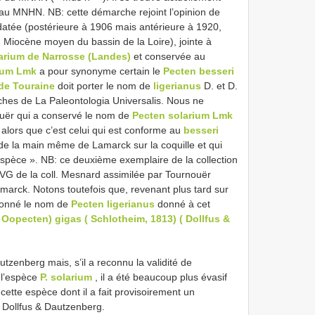
 au MNHN. NB: cette démarche rejoint l’opinion de
atée (postérieure à 1906 mais antérieure à 1920,
u Miocène moyen du bassin de la Loire), jointe à
larium de Narrosse (Landes)
et conservée au
ium Lmk
a pour synonyme certain le
Pecten besseri
de Touraine
doit porter le nom de
ligerianus
D. et D.
hes de La Paleontologia Universalis. Nous ne
ouër qui a conservé le nom de
Pecten solarium Lmk
 alors que c’est celui qui est conforme au
besseri
 de la main même de Lamarck sur la coquille et qui
espèce ». NB: ce deuxième exemplaire de la collection
a VG de la coll. Mesnard assimilée par Tournouër
arck. Notons toutefois que, revenant plus tard sur
donné le nom de
Pecten ligerianus
donné à cet
 Oopecten) gigas ( Schlotheim, 1813) ( Dollfus &
tzenberg mais, s’il a reconnu la validité de
 l’espèce
P. solarium
, il a été beaucoup plus évasif
cette espèce dont il a fait provisoirement un
i Dollfus & Dautzenberg.