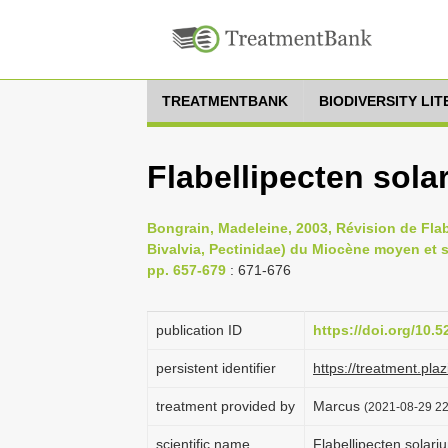
TREATMENTBANK
BIODIVERSITY LI
Flabellipecten sola
Bongrain, Madeleine, 2003, Révision de Flab
Bivalvia, Pectinidae) du Miocène moyen et s
pp. 657-679
: 671-676
publication ID
https://doi.org/10.
persistent identifier
https://treatment.p
treatment provided by
Marcus
(2021-08-29 22
scientific name
Flabellipecten solari