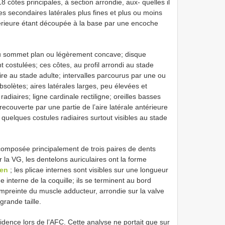
 côtes principales, à section arrondie, aux- quelles il
tes secondaires latérales plus fines et plus ou moins
ntérieure étant découpée à la base par une encoche
u sommet plan ou légèrement concave; disque
 costulées; ces côtes, au profil arrondi au stade
ire au stade adulte; intervalles parcourus par une ou
bsolètes; aires latérales larges, peu élevées et
adiaires; ligne cardinale rectiligne; oreilles basses
recouverte par une partie de l’aire latérale antérieure
quelques costules radiaires surtout visibles au stade
t composée principalement de trois paires de dents
r la VG, les dentelons auriculaires ont la forme
ten
; les plicae internes sont visibles sur une longueur
e interne de la coquille; ils se terminent au bord
mpreinte du muscle adducteur, arrondie sur la valve
grande taille.
vidence lors de l’AFC. Cette analyse ne portait que sur