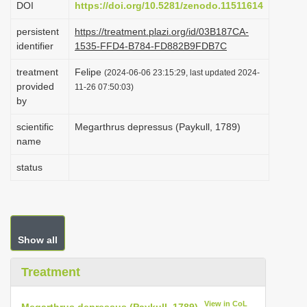
DOI
https://doi.org/10.5281/zenodo.11511614
i
persistent
https://treatment.plazi.org/id/03B187CA-
o
identifier
1535-FFD4-B784-FD882B9FDB7C
n
treatment
Felipe
(2024-06-06 23:15:29, last updated 2024-
provided
11-26 07:50:03)
by
scientific
Megarthrus depressus (Paykull, 1789)
name
status
Show all
Treatment
View in CoL
Megarthrus depressus (Paykull, 1789)