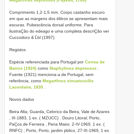
Comprimento 1,2-1,5 mm. Corpo castanho escuro
em que as margens dos élitros se apresentam mais
escuras. Pubescência dorsal uniforme. Para
ilustraÇão do edeago e uma completa descriÇão ver
Cuccodoro & L̂bl (1997).
Registos
Espécie referenciada para Portugal por
Correa de
Barros (1924)
como
Staphylinus depressus
.
Fuente (1921) menciona-a de Portugal, sem
referência, como
Megarthrus sinuatocollis
Lacordaire, 1835
.
Novos dados
Beira Alta;
Guarda, Celorico da Beira, Vale de Azares
, III-1883, 1 ex. ( MZUCC)
.
Douro
Litoral; Porto,
PaÇos de Ferreira , Pena Maior, 2-IV-1969, 1 ex. (
RNFC)
;
Porto, Porto, jardim ṗblico, 27-III-1969, 1 ex.