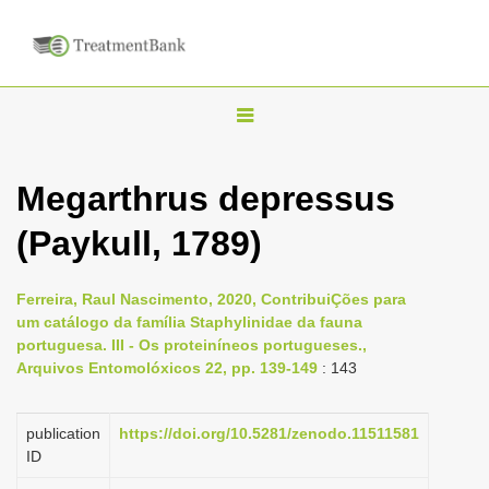
T
o
g
Megarthrus depressus
g
(Paykull, 1789)
l
e
n
Ferreira, Raul Nascimento, 2020, ContribuiÇões para
um catálogo da família Staphylinidae da fauna
a
portuguesa. III - Os proteiníneos portugueses.,
v
Arquivos Entomolóxicos 22, pp. 139-149
: 143
i
g
publication
https://doi.org/10.5281/zenodo.11511581
a
ID
t