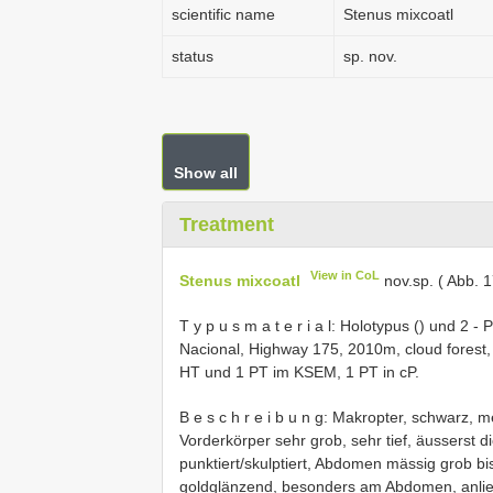
scientific name
Stenus mixcoatl
status
sp. nov.
Show all
Treatment
View in CoL
Stenus mixcoatl
nov.sp. ( Abb. 
T y p u s m a t e r i a l: Holotypus () und 2
Nacional, Highway 175, 2010m, cloud forest, 
HT und 1 PT im KSEM, 1 PT in cP.
B e s c h r e i b u n g: Makropter, schwarz,
Vorderkörper sehr grob, sehr tief, äusserst 
punktiert/skulptiert, Abdomen mässig grob bis
goldglänzend, besonders am Abdomen, anliege