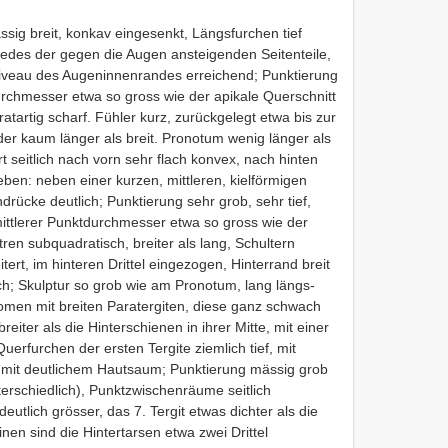
ssig breit, konkav eingesenkt, Längsfurchen tief
ie jedes der gegen die Augen ansteigenden Seitenteile,
Niveau des Augeninnenrandes erreichend; Punktierung
durchmesser etwa so gross wie der apikale Querschnitt
tartig scharf. Fühler kurz, zurückgelegt etwa bis zur
der kaum länger als breit. Pronotum wenig länger als
rt seitlich nach vorn sehr flach konvex, nach hinten
eben: neben einer kurzen, mittleren, kielförmigen
rücke deutlich; Punktierung sehr grob, sehr tief,
mittlerer Punktdurchmesser etwa so gross wie der
tren subquadratisch, breiter als lang, Schultern
ert, im hinteren Drittel eingezogen, Hinterrand breit
ch; Skulptur so grob wie am Pronotum, lang längs-
omen mit breiten Paratergiten, diese ganz schwach
eiter als die Hinterschienen in ihrer Mitte, mit einer
erfurchen der ersten Tergite ziemlich tief, mit
nd mit deutlichem Hautsaum; Punktierung mässig grob
terschiedlich), Punktzwischenräume seitlich
eutlich grösser, das 7. Tergit etwas dichter als die
nen sind die Hintertarsen etwa zwei Drittel