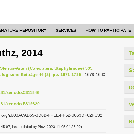
TERATURE REPOSITORY
SERVICES
HOW TO PARTICIPATE
uthz, 2014
T
 Stenus-Arten (Coleoptera, Staphylinidae) 339.
S
ologische Beiträge 46 (2), pp. 1671-1736
: 1679-1680
D
5281/zenodo.5311846
5281/zenodo.5319320
Ve
lazi.org/id/03ACAD55-3D0B-FFEE-FF52-9663DF62FC32
R
45:07, last updated by Plazi 2023-11-05 04:35:00)