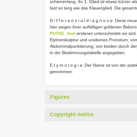
schienenlang, ihr 1. Glied ist etwas kürzer
fast so lang wie das Klauenglied. Die gesamte
D i f f e r e n z i a l d i a g n o s e: Diese neu
hier wegen ihrer auffälligen goldenen Bebor
PUTHZ. Vom
ersteren unterscheidet sie sic
Elytrenskulptur und unebenes Pronotum, vom 
Abdominalpunktierung, von beiden durch den
in der Bestimmungstabelle angegeben.
E t y m o l o g i e: Der Name ist von der az
genommen.
Figures
Copyright notice