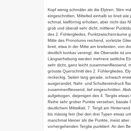
Kopf wenig schmäler als die Elytren, Stirn mä
eingeschnitten, Mittelteil einhalb so breit w
schmal, kielförmig erhoben, aber nicht das 
grob und überall sehr dicht, mittlerer Punkt
des 2. Fühlergliedes, Punktzwischenräume gra
Mitte des Pronotums reichend, vorletzte Glie
breit, etwa in der Mitte am breitesten, von do
deutlich konkav verengt; die Oberseite ist un
Längserhebung werden mehrere seitliche Eind
sehr dicht, ganz leicht zusammenfliessend, 
grösste Querschnitt des 2. Fühlergliedes. Ely
reckeckig, Seiten lang gerade, schwach erweit
ausgerandet; Naht- und Schultereindruck fla
zusammenfliessend, tief eingeschnitten. Abd
aufgebogen, diejenigen des 4. Tergits etwas br
Reihe sehr grober Punkte versehen; basale Qu
deutlichem Mittelkiel, 7. Tergit am Hinterra
bis mässig fein (bei den drei Typen etwas un
manchmal kleiner als die Punkte, meist aber d
vorhergehenden Tergite punktiert. An den Bei