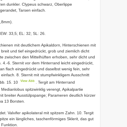
tzen dunkler. Clypeus schwarz, Oberlippe
 gerandet, Tarsen einfach.
1,8mm).
EW: 33,5; EL: 32; SL: 26.
hienen mit deutlichem Apikaldorn, Hinterschienen mit
reit und tief eingedrückt, grob und ziemlich dicht
te zwischen den Mittelhüften erhoben, sehr dicht und
h. 4.-6. Sternit vor dem Hinterrand leicht eingedrückt,
ian flach eingedrückt und daselbst wenig fein, sehr
 einfach. 8. Sternit mit stumpfwinkligem Ausschnitt
View Abb
Abb. 15. 10
. Tergit am Hinterrand
 Medianlobus spitzwinklig verengt, Apikalpartie
mit breiter Ausstülpspange; Parameren deutlich kürzer
wa 13 Borsten.
t. Valvifer apikolateral mit spitzem Zahn. 10. Tergit
ze ein längliches, taschenförmiges Sklerit, das gut
r Funktion.