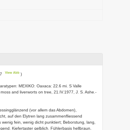
View Abb
17
)
 - Paratypen: MEXIKO: Oaxaca: 22.6 mi. S Valle
moss and liverworts on tree, 21.IV.1977, J. S. Ashe.-
 messingglänzend (vor allem das Abdomen),
dicht, auf den Elytren lang zusammenfliessend
 wenig fein, wenig dicht punktiert; Beborstung, lang,
nd. Kiefertaster gelblich. Fühlerbasis hellbraun,