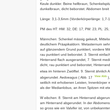
Keule dunkler. Beine hellbraun, Schenkelspi
dunkelbraun, dicht beborstet. Abdomen breit
Länge: 3,1-3,6mm (Vorderkörperlänge: 1,7-
PM des HT: HW: 32; DE: 17; PW: 23; PL: 25; 
Männchen: Schenkel mässig gekeult, Mittelsc
deutlichem Präapikaldorn. Metasternum sehr b
auf glänzendem Grund punktiert, vordere Mit
rau punktiert und beborstet. 3. Sternit einfac
Hinterrand flach ausgerandet, 7. Sternit med
dicht, rau punktiert und beborstet, Hinterrand
etwa im hinteren Zwölftel. 9. Sternit ähnlich 
View Abb
abgerundet. Aedoeagus ( Abb. 17
),
seitlich mit erhobenen Leisten, Innenkörper 
als der Medianlobus, an ihren Spitzen mit et
W eibchen: 8. Sternit am Hinterrand abgerunde
am Hinterrand abgerundet. In der Abdomenspit
so gross wie ein Valvifer ist, von unbekannte