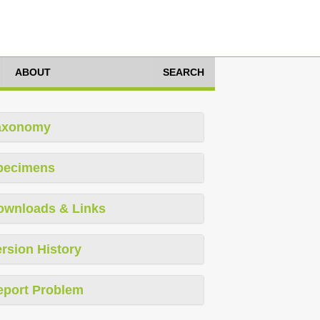
ABOUT
SEARCH
axonomy
pecimens
ownloads & Links
rsion History
eport Problem