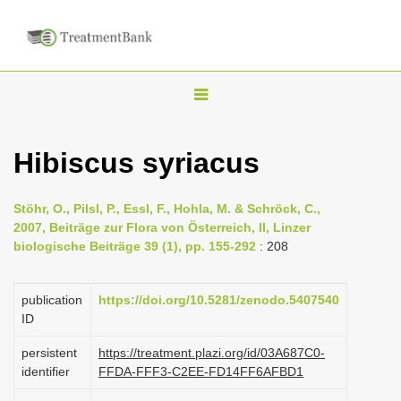
T
o
g
Hibiscus syriacus
g
l
Stöhr, O., Pilsl, P., Essl, F., Hohla, M. & Schröck, C.,
e
2007, Beiträge zur Flora von Österreich, II, Linzer
n
biologische Beiträge 39 (1), pp. 155-292
: 208
a
v
publication
https://doi.org/10.5281/zenodo.5407540
i
ID
g
persistent
https://treatment.plazi.org/id/03A687C0-
a
identifier
FFDA-FFF3-C2EE-FD14FF6AFBD1
t