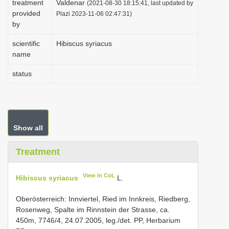
treatment
Valdenar
(2021-08-30 18:15:41, last updated by
i
provided
Plazi 2023-11-06 02:47:31)
by
o
n
scientific
Hibiscus syriacus
name
status
Show all
Treatment
View in CoL
Hibiscus syriacus
L.
Oberösterreich: Innviertel, Ried im Innkreis, Riedberg,
Rosenweg, Spalte im Rinnstein der Strasse, ca.
450m, 7746/4, 24.07.2005, leg./det. PP, Herbarium