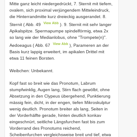
Mitte ganz leicht niedergedrückt, 7. Sternit mit tiefem,
ovalem, sich proximal verjüngendem Mitteleindruck,
die Hinterrandmitte kurz dreieckig ausgerandet. 8.
View Abb
Sternit ( Abb. 49
). 9. Sternit mit sehr langer
Apikalspitze. Spermapumpe spindelförmig, etwa 2x
so lang wie der Medianlobus, ohne "Trompete(n)".
View Abb
Aedoeagus ( Abb. 67
), Parameren an der
Basis kurz lappig erweitert, im apikalen Drittel mit
etwa 11 feinen Borsten.
Weibchen: Unbekannt.
Kopf fast so breit wie das Pronotum, Labrum
stumpfwinklig, Augen lang, Stirn flach gewölbt, ohne
Absetzung in den Clypeus übergehend, Punktierung
mässig fein, dicht, in der engen, tiefen Mikroskulptur
wenig deutlich. Pronotum breiter als lang, Seiten in
der Vorderhälfte gerade, hinten deutlich konkav
eingeschnürt, seitliche Längsfurchen fast bis zum
Vorderrand des Pronotums reichend,
Scheibenfurchen vergleichsweise breit und tief, etwa