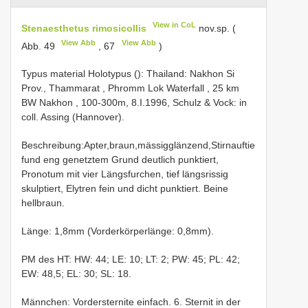
View in CoL
Stenaesthetus rimosicollis
nov.sp. (
View Abb
View Abb
Abb. 49
, 67
)
Typus material
Holotypus (): Thailand: Nakhon Si
Prov., Thammarat , Phromm Lok Waterfall , 25 km
BW Nakhon , 100-300m, 8.I.1996, Schulz & Vock: in
coll. Assing (Hannover).
Beschreibung:Apter,braun,mässigglänzend,Stirnauftie
fund eng genetztem Grund deutlich punktiert,
Pronotum mit vier Längsfurchen, tief längsrissig
skulptiert, Elytren fein und dicht punktiert. Beine
hellbraun.
Länge: 1,8mm (Vorderkörperlänge: 0,8mm).
PM des HT: HW: 44; LE: 10; LT: 2; PW: 45; PL: 42;
EW: 48,5; EL: 30; SL: 18.
Männchen: Vordersternite einfach. 6. Sternit in der