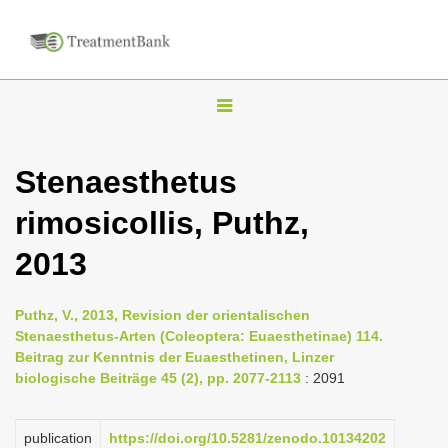
T
o
g
Stenaesthetus
g
rimosicollis, Puthz,
l
e
2013
n
a
Puthz, V., 2013, Revision der orientalischen
v
Stenaesthetus-Arten (Coleoptera: Euaesthetinae) 114.
i
Beitrag zur Kenntnis der Euaesthetinen, Linzer
biologische Beiträge 45 (2), pp. 2077-2113
: 2091
g
a
publication
https://doi.org/10.5281/zenodo.10134202
t