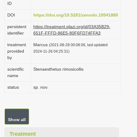
ID
i
o
DOI
https://doi.org/10.5281/zenodo.10541880
n
persistent
https://treatment.plazi.org/id/03A35B29-
identifier
651F-FFFD-86E5-80F6FD74FFA3
treatment
Marcus
(2021-08-28 00:08:06, last updated
provided
2024-11-26 04:25:31)
by
scientific
Stenaesthetus rimosicollis
name
status
sp. nov.
Show all
Treatment