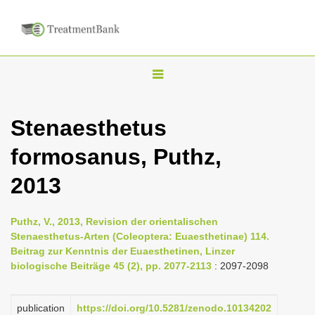
T
o
g
Stenaesthetus
g
formosanus, Puthz,
l
e
2013
n
a
Puthz, V., 2013, Revision der orientalischen
v
Stenaesthetus-Arten (Coleoptera: Euaesthetinae) 114.
i
Beitrag zur Kenntnis der Euaesthetinen, Linzer
biologische Beiträge 45 (2), pp. 2077-2113
: 2097-2098
g
a
publication
https://doi.org/10.5281/zenodo.10134202
t