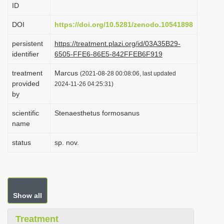
ID
i
o
DOI
https://doi.org/10.5281/zenodo.10541898
n
persistent
https://treatment.plazi.org/id/03A35B29-
identifier
6505-FFE6-86E5-842FFEB6F919
treatment
Marcus
(2021-08-28 00:08:06, last updated
provided
2024-11-26 04:25:31)
by
scientific
Stenaesthetus formosanus
name
status
sp. nov.
Show all
Treatment