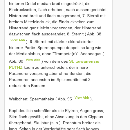
hinteren Drittel median breit eingedrückt, die
Eindruckseiten, flach erhoben, nach aussen gerichtet,
Hinterrand breit und flach ausgerandet, 7. Sternit mit
breitem Mitteleindruck, die Eindruckseiten zum
Hinterrand ganz leicht vorgezogen, der Hinterrand
dazwischen flach ausgerandet. 8. Sternit ( Abb. 38
View Abb
). 9. Sternit mit stärker sklerotisierter
hinterer Partie. Spermapumpe doppelt so lang wie
der Medianlobus, ohne "Trompete(n)". Aedoeagus (
View Abb
Abb. 80
) von dem des
St. taiwanensis
PUTHZ
kaum zu unterscheiden, der innere
Paramerenvorsprung aber ohne Borsten, die
Parameren ansonsten im Spitzendrittel mit 3
reduzierten Borsten.
View Abb
Weibchen: Spermatheka ( Abb. 95
).
Kopf deutlich schmäler als die Elytren, Augen gross,
Stirn flach gewölbt, ohne Absetzung in den Clypeus
übergehend, Skulptur (s. o.). Pronotum breiter als
lang, Seiten in der Vorderhälfte sehr flach konvex,