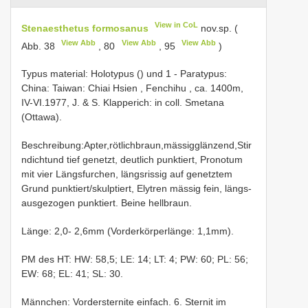
View in CoL
Stenaesthetus formosanus
nov.sp. (
View Abb
View Abb
View Abb
Abb. 38
, 80
, 95
)
Typus material:
Holotypus ()
und 1 - Paratypus:
China: Taiwan: Chiai Hsien , Fenchihu , ca. 1400m,
IV-VI.1977, J. & S. Klapperich: in coll. Smetana
(Ottawa).
Beschreibung:Apter,rötlichbraun,mässigglänzend,Stir
ndichtund tief genetzt, deutlich punktiert, Pronotum
mit vier Längsfurchen, längsrissig auf genetztem
Grund punktiert/skulptiert, Elytren mässig fein, längs-
ausgezogen punktiert. Beine hellbraun.
Länge: 2,0- 2,6mm (Vorderkörperlänge: 1,1mm).
PM des HT: HW: 58,5; LE: 14; LT: 4; PW: 60; PL: 56;
EW: 68; EL: 41; SL: 30.
Männchen: Vordersternite einfach. 6. Sternit im