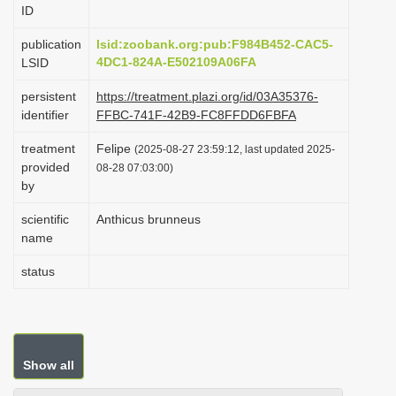
ID
i
o
publication
lsid:zoobank.org:pub:F984B452-CAC5-
4DC1-824A-E502109A06FA
LSID
n
persistent
https://treatment.plazi.org/id/03A35376-
identifier
FFBC-741F-42B9-FC8FFDD6FBFA
treatment
Felipe
(2025-08-27 23:59:12, last updated 2025-
provided
08-28 07:03:00)
by
scientific
Anthicus brunneus
name
status
Show all