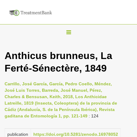
T
o
g
Anthicus brunneus, La
g
Ferté-Sénectère, 1849
l
e
n
Carrillo, José García, García, Pedro Coello, Méndez,
José Luis Torres, Barreda, José Manuel, Pérez,
a
Charles & Bensusan, Keith, 2018, Los Anthicidae
v
Latreille, 1819 (Insecta, Coleoptera) de la provincia de
i
Cádiz (Andalucía, S. de la Península Ibérica), Revista
gaditana de Entomología 1, pp. 121-149
: 124
g
a
publication
https://doi.org/10.5281/zenodo.16978052
t