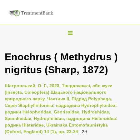
T
o
g
Enochrus ( Methydrus )
g
nigritus (Sharp, 1872)
l
e
n
Шатровський, О. Г., 2023, Твердокрилі, або жуки
(Insecta, Coleoptera) Шацького національного
a
природного парку. Частина II. Підряд Polyphaga.
v
Серія Staphyliniformia; надродина Hydrophyloidea:
i
родини Helophoridae, Georissidae, Hydrochidae,
Spercheidae, Hydrophilidae, надродина Histeroidea:
g
родина Histeridae, Ukrainska Entomofaunistyka
a
(Oxford, England) 14 (1), pp. 23-34
: 29
t