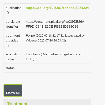
i
publication
https://doi.org/10.5281/zenodo.8289224
o
ID
n
persistent
https://treatment.plazi.org/id/039DB26A-
identifier
FF9D-C841-E2CE-FEE33D538C96
treatment
Felipe
(2025-07-18 22:17:41, last updated by
provided
Valdenar 2025-07-30 20:03:42)
by
scientific
Enochrus ( Methydrus ) nigritus (Sharp,
1872)
name
status
Show all
Treatment