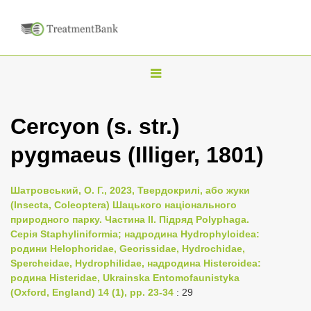
T
o
g
Cercyon (s. str.)
g
pygmaeus (Illiger, 1801)
l
e
n
Шатровський, О. Г., 2023, Твердокрилі, або жуки
(Insecta, Coleoptera) Шацького національного
a
природного парку. Частина II. Підряд Polyphaga.
v
Серія Staphyliniformia; надродина Hydrophyloidea:
i
родини Helophoridae, Georissidae, Hydrochidae,
Spercheidae, Hydrophilidae, надродина Histeroidea:
g
родина Histeridae, Ukrainska Entomofaunistyka
a
(Oxford, England) 14 (1), pp. 23-34
: 29
t