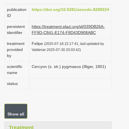
i
publication
https://doi.org/10.5281/zenodo.8289224
o
ID
n
persistent
https://treatment.plazi.org/id/039DB26A-
identifier
FF9D-C841-E174-F8D43D908ABC
treatment
Felipe
(2025-07-18 22:17:41, last updated by
provided
Valdenar 2025-07-30 20:03:42)
by
scientific
Cercyon (s. str.) pygmaeus (Illiger, 1801)
name
status
Show all
Treatment