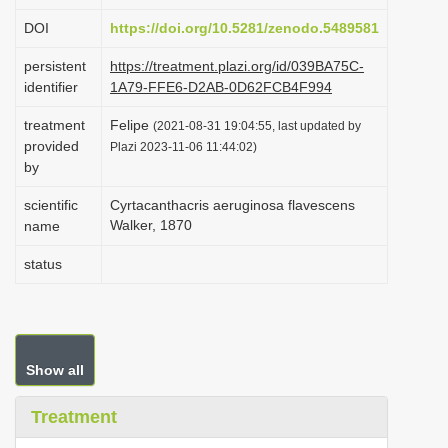
i
DOI
https://doi.org/10.5281/zenodo.5489581
o
persistent
https://treatment.plazi.org/id/039BA75C-
n
identifier
1A79-FFE6-D2AB-0D62FCB4F994
treatment
Felipe
(2021-08-31 19:04:55, last updated by
provided
Plazi 2023-11-06 11:44:02)
by
scientific
Cyrtacanthacris aeruginosa flavescens
Walker, 1870
name
status
Show all
Treatment