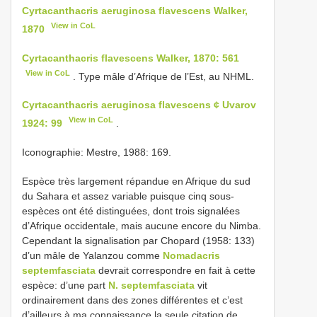
Cyrtacanthacris aeruginosa flavescens Walker,
View in CoL
1870
Cyrtacanthacris flavescens Walker, 1870: 561
View in CoL
. Type mâle d’Afrique de l’Est, au NHML.
Cyrtacanthacris aeruginosa flavescens ¢ Uvarov
View in CoL
1924: 99
.
Iconographie: Mestre, 1988: 169.
Espèce très largement répandue en Afrique du sud
du Sahara et assez variable puisque cinq sous-
espèces ont été distinguées, dont trois signalées
d’Afrique occidentale, mais aucune encore du Nimba.
Cependant la signalisation par Chopard (1958: 133)
d’un mâle de Yalanzou comme
Nomadacris
septemfasciata
devrait correspondre en fait à cette
espèce: d’une part
N. septemfasciata
vit
ordinairement dans des zones différentes et c’est
d’ailleurs à ma connaissance la seule citation de