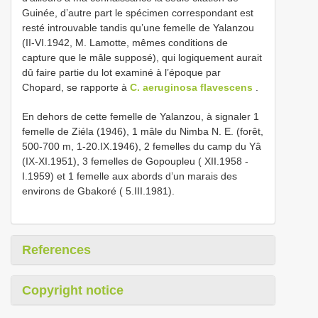
Guinée, d’autre part le spécimen correspondant est
resté introuvable tandis qu’une femelle de Yalanzou
(II-VI.1942, M. Lamotte, mêmes conditions de
capture que le mâle supposé), qui logiquement aurait
dû faire partie du lot examiné à l’époque par
Chopard, se rapporte à
C. aeruginosa flavescens
.
En dehors de cette femelle de Yalanzou, à signaler 1
femelle de Ziéla (1946), 1 mâle du Nimba N. E. (forêt,
500-700 m, 1-20.IX.1946), 2 femelles du camp du Yâ
(IX-XI.1951), 3 femelles de Gopoupleu ( XII.1958 -
I.1959) et 1 femelle aux abords d’un marais des
environs de Gbakoré ( 5.III.1981).
References
Copyright notice