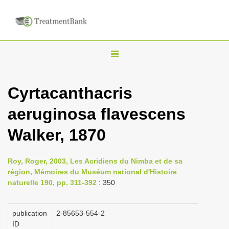
T
o
g
Cyrtacanthacris
g
aeruginosa flavescens
l
e
Walker, 1870
n
a
Roy, Roger, 2003, Les Acridiens du Nimba et de sa
v
région, Mémoires du Muséum national d'Histoire
i
naturelle 190, pp. 311-392
: 350
g
a
publication
2-85653-554-2
ID
t