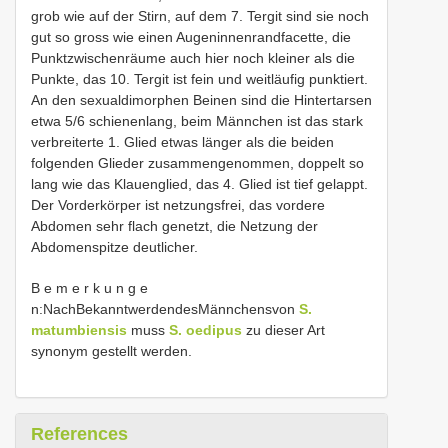
grob wie auf der Stirn, auf dem 7. Tergit sind sie noch
gut so gross wie einen Augeninnenrandfacette, die
Punktzwischenräume auch hier noch kleiner als die
Punkte, das 10. Tergit ist fein und weitläufig punktiert.
An den sexualdimorphen Beinen sind die Hintertarsen
etwa 5/6 schienenlang, beim Männchen ist das stark
verbreiterte 1. Glied etwas länger als die beiden
folgenden Glieder zusammengenommen, doppelt so
lang wie das Klauenglied, das 4. Glied ist tief gelappt.
Der Vorderkörper ist netzungsfrei, das vordere
Abdomen sehr flach genetzt, die Netzung der
Abdomenspitze deutlicher.
B e m e r k u n g e
n:NachBekanntwerdendesMännchensvon
S.
matumbiensis
muss
S. oedipus
zu dieser Art
synonym gestellt werden.
References