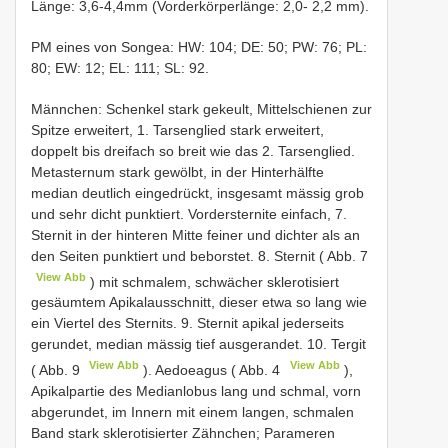
Länge: 3,6-4,4mm (Vorderkörperlänge: 2,0- 2,2 mm).
PM eines von Songea: HW: 104; DE: 50; PW: 76; PL:
80; EW: 12; EL: 111; SL: 92.
Männchen: Schenkel stark gekeult, Mittelschienen zur
Spitze erweitert, 1. Tarsenglied stark erweitert,
doppelt bis dreifach so breit wie das 2. Tarsenglied.
Metasternum stark gewölbt, in der Hinterhälfte
median deutlich eingedrückt, insgesamt mässig grob
und sehr dicht punktiert. Vordersternite einfach, 7.
Sternit in der hinteren Mitte feiner und dichter als an
den Seiten punktiert und beborstet. 8. Sternit ( Abb. 7
View Abb
) mit schmalem, schwächer sklerotisiert
gesäumtem Apikalausschnitt, dieser etwa so lang wie
ein Viertel des Sternits. 9. Sternit apikal jederseits
gerundet, median mässig tief ausgerandet. 10. Tergit
View Abb
View Abb
( Abb. 9
). Aedoeagus ( Abb. 4
),
Apikalpartie des Medianlobus lang und schmal, vorn
abgerundet, im Innern mit einem langen, schmalen
Band stark sklerotisierter Zähnchen; Parameren