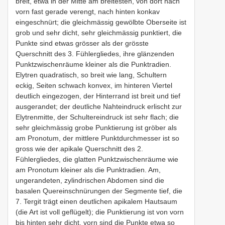
breit, etwa in der Mitte am breitesten, von dort nach
vorn fast gerade verengt, nach hinten konkav
eingeschnürt; die gleichmässig gewölbte Oberseite ist
grob und sehr dicht, sehr gleichmässig punktiert, die
Punkte sind etwas grösser als der grösste
Querschnitt des 3. Fühlergliedes, ihre glänzenden
Punktzwischenräume kleiner als die Punktradien.
Elytren quadratisch, so breit wie lang, Schultern
eckig, Seiten schwach konvex, im hinteren Viertel
deutlich eingezogen, der Hinterrand ist breit und tief
ausgerandet; der deutliche Nahteindruck erlischt zur
Elytrenmitte, der Schultereindruck ist sehr flach; die
sehr gleichmässig grobe Punktierung ist gröber als
am Pronotum, der mittlere Punktdurchmesser ist so
gross wie der apikale Querschnitt des 2.
Fühlergliedes, die glatten Punktzwischenräume wie
am Pronotum kleiner als die Punktradien. Am,
ungerandeten, zylindrischen Abdomen sind die
basalen Quereinschnürungen der Segmente tief, die
7. Tergit trägt einen deutlichen apikalem Hautsaum
(die Art ist voll geflügelt); die Punktierung ist von vorn
bis hinten sehr dicht, vorn sind die Punkte etwa so