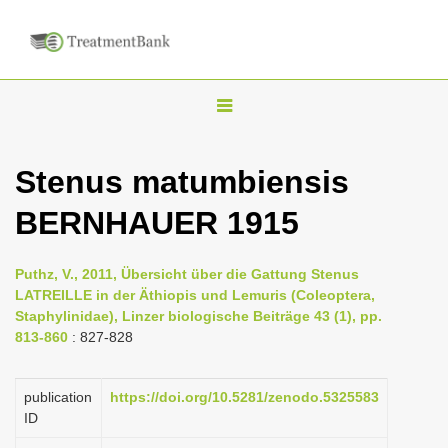
T
o
g
Stenus matumbiensis
g
BERNHAUER 1915
l
e
n
Puthz, V., 2011, Übersicht über die Gattung Stenus
LATREILLE in der Äthiopis und Lemuris (Coleoptera,
a
Staphylinidae), Linzer biologische Beiträge 43 (1), pp.
v
813-860
: 827-828
i
g
publication
https://doi.org/10.5281/zenodo.5325583
a
ID
t