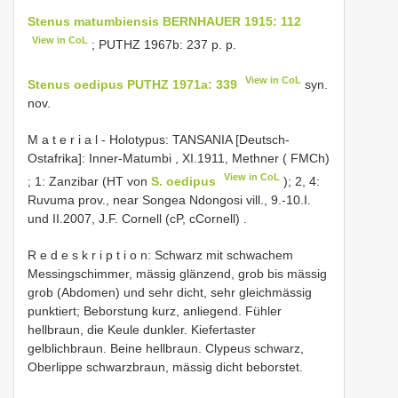
Stenus matumbiensis BERNHAUER 1915: 112
View in CoL
; PUTHZ 1967b: 237 p. p.
View in CoL
Stenus oedipus PUTHZ 1971a: 339
syn.
nov.
M a t e r i a l - Holotypus: TANSANIA [Deutsch-
Ostafrika]: Inner-Matumbi , XI.1911, Methner ( FMCh)
View in CoL
; 1: Zanzibar (HT von
S. oedipus
);
2, 4:
Ruvuma prov., near Songea Ndongosi vill., 9.-10.I.
und II.2007, J.F. Cornell (cP, cCornell)
.
R e d e s k r i p t i o n: Schwarz mit schwachem
Messingschimmer, mässig glänzend, grob bis mässig
grob (Abdomen) und sehr dicht, sehr gleichmässig
punktiert; Beborstung kurz, anliegend. Fühler
hellbraun, die Keule dunkler. Kiefertaster
gelblichbraun. Beine hellbraun. Clypeus schwarz,
Oberlippe schwarzbraun, mässig dicht beborstet.