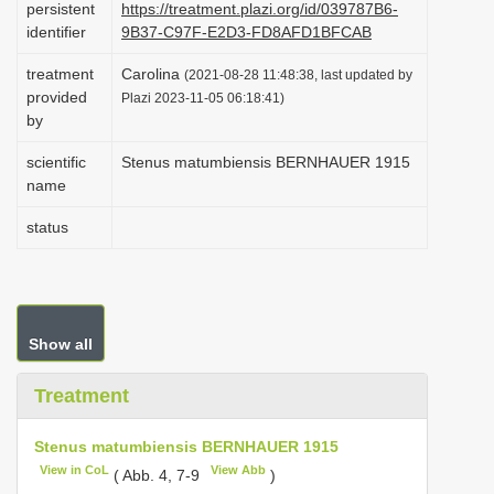
persistent
https://treatment.plazi.org/id/039787B6-
i
identifier
9B37-C97F-E2D3-FD8AFD1BFCAB
o
treatment
Carolina
(2021-08-28 11:48:38, last updated by
n
provided
Plazi 2023-11-05 06:18:41)
by
scientific
Stenus matumbiensis BERNHAUER 1915
name
status
Show all
Treatment
Stenus matumbiensis BERNHAUER 1915
View in CoL
View Abb
( Abb. 4, 7-9
)