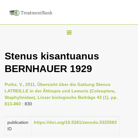
T
o
g
Stenus kisantuanus
g
BERNHAUER 1929
l
e
n
Puthz, V., 2011, Übersicht über die Gattung Stenus
LATREILLE in der Äthiopis und Lemuris (Coleoptera,
a
Staphylinidae), Linzer biologische Beiträge 43 (1), pp.
v
813-860
: 830
i
g
publication
https://doi.org/10.5281/zenodo.5325583
a
ID
t