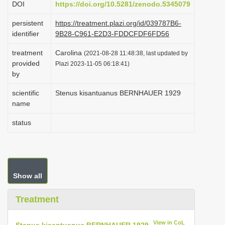
DOI
https://doi.org/10.5281/zenodo.5345079
i
persistent
https://treatment.plazi.org/id/039787B6-
o
identifier
9B28-C961-E2D3-FDDCFDF6FD56
n
treatment
Carolina
(2021-08-28 11:48:38, last updated by
provided
Plazi 2023-11-05 06:18:41)
by
scientific
Stenus kisantuanus BERNHAUER 1929
name
status
Show all
Treatment
View in CoL
Stenus kisantuanus BERNHAUER 1929