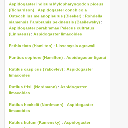
Aspidogaster indicum
Mylopharyngodon piceus
(Richardson)
:
Aspidogaster conchicola
Osteochilus melanopleurus (Bleeker)
:
Rohdella
siamensis
Parabramis pekinensis (Basilewsky)
:
Aspidogaster parabramae
Pelecus cultratus
(Linnaeus)
:
Aspidogaster limacoides
Pethia ticto (Hamilton)
:
Lissemysia agrawali
Puntius sophore (Hamilton)
:
Aspidogaster tigarai
Rutilus caspicus (Yakovlev)
:
Aspidogaster
limacoides
Rutilus frisii (Nordmann)
:
Aspidogaster
limacoides
Rutilus heckelii (Nordmann)
:
Aspidogaster
limacoides
Rutilus kutum (Kamensky)
:
Aspidogaster