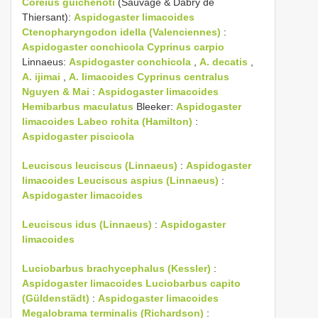
Coreius guichenoti
(Sauvage & Dabry de
Thiersant):
Aspidogaster limacoides
Ctenopharyngodon idella (Valenciennes)
:
Aspidogaster conchicola
Cyprinus carpio
Linnaeus:
Aspidogaster conchicola
,
A. decatis
,
A. ijimai
,
A. limacoides
Cyprinus centralus
Nguyen & Mai
:
Aspidogaster limacoides
Hemibarbus maculatus
Bleeker:
Aspidogaster
limacoides
Labeo rohita (Hamilton)
:
Aspidogaster piscicola
Leuciscus leuciscus (Linnaeus)
:
Aspidogaster
limacoides
Leuciscus aspius (Linnaeus)
:
Aspidogaster limacoides
Leuciscus idus (Linnaeus)
:
Aspidogaster
limacoides
Luciobarbus brachycephalus (Kessler)
:
Aspidogaster limacoides
Luciobarbus capito
(Güldenstädt)
:
Aspidogaster limacoides
Megalobrama terminalis (Richardson)
: