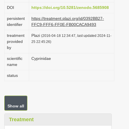
i
DOI
https://doi.org/10.5281/zenodo.5685908
o
persistent
https://treatment.plazi.org/id/0392BB27-
n
identifier
FFC9-FFF6-FF0E-FB00CACA9493
treatment
Plazi
(2016-04-18 12:34:47, last updated 2024-11-
provided
25 22:45:26)
by
scientific
Cyprinidae
name
status
Show all
Treatment