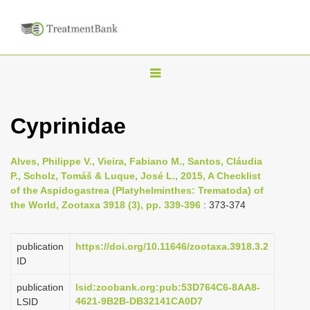
T
o
g
Cyprinidae
g
l
Alves, Philippe V., Vieira, Fabiano M., Santos, Cláudia
e
P., Scholz, Tomáš & Luque, José L., 2015, A Checklist
n
of the Aspidogastrea (Platyhelminthes: Trematoda) of
the World, Zootaxa 3918 (3), pp. 339-396
: 373-374
a
v
i
publication
https://doi.org/10.11646/zootaxa.3918.3.2
ID
g
a
publication
lsid:zoobank.org:pub:53D764C6-8AA8-
4621-9B2B-DB32141CA0D7
LSID
t