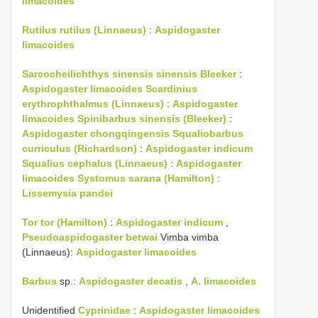
limacoides
Rutilus rutilus (Linnaeus)
:
Aspidogaster
limacoides
Sarcocheilichthys sinensis sinensis Bleeker
:
Aspidogaster limacoides
Scardinius
erythrophthalmus (Linnaeus)
:
Aspidogaster
limacoides
Spinibarbus sinensis (Bleeker)
:
Aspidogaster chongqingensis
Squaliobarbus
curriculus (Richardson)
:
Aspidogaster indicum
Squalius cephalus (Linnaeus)
:
Aspidogaster
limacoides
Systomus sarana (Hamilton)
:
Lissemysia pandei
Tor
tor (Hamilton)
:
Aspidogaster indicum
,
Pseudoaspidogaster betwai
Vimba vimba
(Linnaeus):
Aspidogaster limacoides
Barbus
sp.:
Aspidogaster decatis
,
A. limacoides
Unidentified
Cyprinidae
:
Aspidogaster limacoides