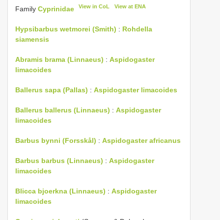
View in CoL
View at ENA
Family
Cyprinidae
Hypsibarbus wetmorei (Smith)
:
Rohdella
siamensis
Abramis brama (Linnaeus)
:
Aspidogaster
limacoides
Ballerus sapa (Pallas)
:
Aspidogaster limacoides
Ballerus ballerus (Linnaeus)
:
Aspidogaster
limacoides
Barbus bynni (Forsskål)
:
Aspidogaster africanus
Barbus barbus (Linnaeus)
:
Aspidogaster
limacoides
Blicca bjoerkna (Linnaeus)
:
Aspidogaster
limacoides