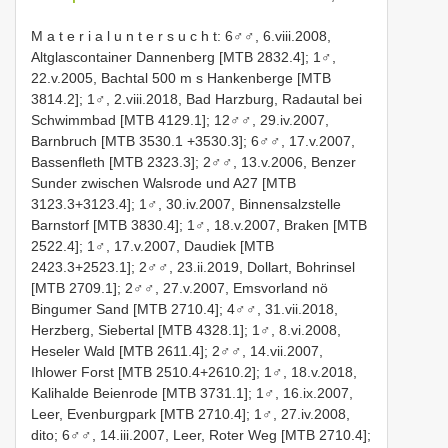
M a t e r i a l u n t e r s u c h t: 6♂♂, 6.viii.2008,
Altglascontainer Dannenberg [MTB 2832.4]; 1♂,
22.v.2005, Bachtal 500 m s Hankenberge [MTB
3814.2]; 1♂, 2.viii.2018, Bad Harzburg, Radautal bei
Schwimmbad [MTB 4129.1]; 12♂♂, 29.iv.2007,
Barnbruch [MTB 3530.1 +3530.3]; 6♂♂, 17.v.2007,
Bassenfleth [MTB 2323.3]; 2♂♂, 13.v.2006, Benzer
Sunder zwischen Walsrode und A27 [MTB
3123.3+3123.4]; 1♂, 30.iv.2007, Binnensalzstelle
Barnstorf [MTB 3830.4]; 1♂, 18.v.2007, Braken [MTB
2522.4]; 1♂, 17.v.2007, Daudiek [MTB
2423.3+2523.1]; 2♂♂, 23.ii.2019, Dollart, Bohrinsel
[MTB 2709.1]; 2♂♂, 27.v.2007, Emsvorland nö
Bingumer Sand [MTB 2710.4]; 4♂♂, 31.vii.2018,
Herzberg, Siebertal [MTB 4328.1]; 1♂, 8.vi.2008,
Heseler Wald [MTB 2611.4]; 2♂♂, 14.vii.2007,
Ihlower Forst [MTB 2510.4+2610.2]; 1♂, 18.v.2018,
Kalihalde Beienrode [MTB 3731.1]; 1♂, 16.ix.2007,
Leer, Evenburgpark [MTB 2710.4]; 1♂, 27.iv.2008,
dito; 6♂♂, 14.iii.2007, Leer, Roter Weg [MTB 2710.4];