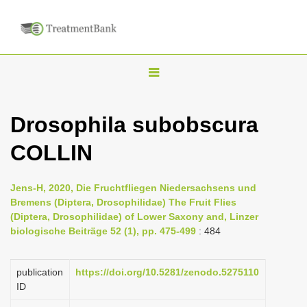
T
o
g
Drosophila subobscura
g
COLLIN
l
e
n
Jens-H, 2020, Die Fruchtfliegen Niedersachsens und
Bremens (Diptera, Drosophilidae) The Fruit Flies
a
(Diptera, Drosophilidae) of Lower Saxony and, Linzer
v
biologische Beiträge 52 (1), pp. 475-499
: 484
i
g
publication
https://doi.org/10.5281/zenodo.5275110
a
ID
t