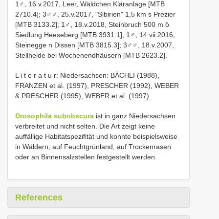
1♂, 16.v.2017, Leer, Wäldchen Kläranlage [MTB
2710.4]; 3♂♂, 25.v.2017, "Sibirien" 1,5 km s Prezier
[MTB 3133.2]; 1♂, 18.v.2018, Steinbruch 500 m ö
Siedlung Heeseberg [MTB 3931.1]; 1♂, 14.vii.2016,
Steinegge n Dissen [MTB 3815.3]; 3♂♂, 18.v.2007,
Stellheide bei Wochenendhäusern [MTB 2623.2].
L i t e r a t u r: Niedersachsen: BÄCHLI (1988),
FRANZEN et al. (1997), PRESCHER (1992), WEBER
& PRESCHER (1995), WEBER et al. (1997).
Drosophila subobscura
ist in ganz Niedersachsen
verbreitet und nicht selten. Die Art zeigt keine
auffällige Habitatspezifität und konnte beispielsweise
in Wäldern, auf Feuchtgrünland, auf Trockenrasen
oder an Binnensalzstellen festgestellt werden.
References