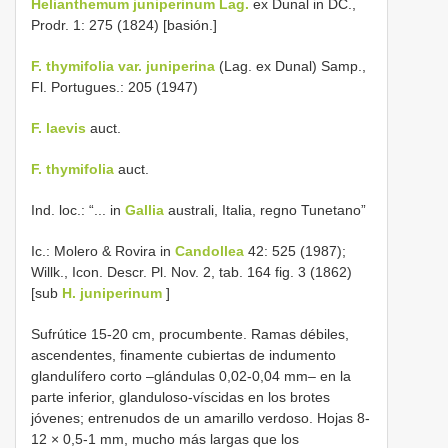
Helianthemum juniperinum Lag.
ex Dunal in DC.,
Prodr. 1: 275 (1824) [basión.]
F. thymifolia var. juniperina
(Lag. ex Dunal) Samp.,
Fl. Portugues.: 205 (1947)
F. laevis
auct.
F. thymifolia
auct.
Ind. loc.: “... in
Gallia
australi, Italia, regno Tunetano”
Ic.: Molero & Rovira in
Candollea
42: 525 (1987);
Willk., Icon. Descr. Pl. Nov. 2, tab. 164 fig. 3 (1862)
[sub
H. juniperinum
]
Sufrútice 15-20 cm, procumbente. Ramas débiles,
ascendentes, finamente cubiertas de indumento
glandulífero corto –glándulas 0,02-0,04 mm– en la
parte inferior, glanduloso-víscidas en los brotes
jóvenes; entrenudos de un amarillo verdoso. Hojas 8-
12 × 0,5-1 mm, mucho más largas que los