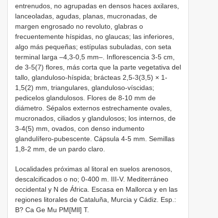
entrenudos, no agrupadas en densos haces axilares,
lanceoladas, agudas, planas, mucronadas, de
margen engrosado no revoluto, glabras o
frecuentemente híspidas, no glaucas; las inferiores,
algo más pequeñas; estípulas subuladas, con seta
terminal larga –4,3-0,5 mm–. Inflorescencia 3-5 cm,
de 3-5(7) flores, más corta que la parte vegetativa del
tallo, glanduloso-híspida; brácteas 2,5-3(3,5) × 1-
1,5(2) mm, triangulares, glanduloso-víscidas;
pedicelos glandulosos. Flores de 8-10 mm de
diámetro. Sépalos externos estrechamente ovales,
mucronados, ciliados y glandulosos; los internos, de
3-4(5) mm, ovados, con denso indumento
glandulífero-pubescente. Cápsula 4-5 mm. Semillas
1,8-2 mm, de un pardo claro.
Localidades próximas al litoral en suelos arenosos,
descalcificados o no; 0-400 m. III-V. Mediterráneo
occidental y N de África. Escasa en Mallorca y en las
regiones litorales de Cataluña, Murcia y Cádiz. Esp.:
B? Ca Ge Mu PM[Mll] T.