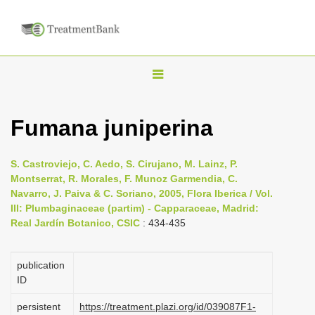
T
o
g
Fumana juniperina
g
l
S. Castroviejo, C. Aedo, S. Cirujano, M. Lainz, P.
e
Montserrat, R. Morales, F. Munoz Garmendia, C.
n
Navarro, J. Paiva & C. Soriano, 2005, Flora Iberica / Vol.
III: Plumbaginaceae (partim) - Capparaceae, Madrid:
a
Real Jardín Botanico, CSIC
: 434-435
v
i
publication
g
ID
a
persistent
https://treatment.plazi.org/id/039087F1-
t