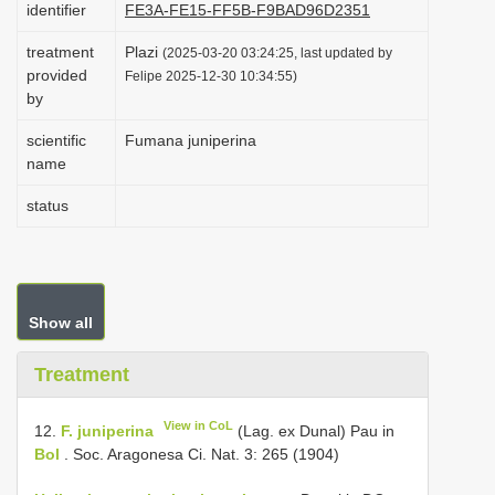
identifier
FE3A-FE15-FF5B-F9BAD96D2351
i
treatment
Plazi
o
(2025-03-20 03:24:25, last updated by
provided
Felipe 2025-12-30 10:34:55)
n
by
scientific
Fumana juniperina
name
status
Show all
Treatment
View in CoL
12.
F. juniperina
(Lag. ex Dunal) Pau in
Bol
. Soc. Aragonesa Ci. Nat. 3: 265 (1904)