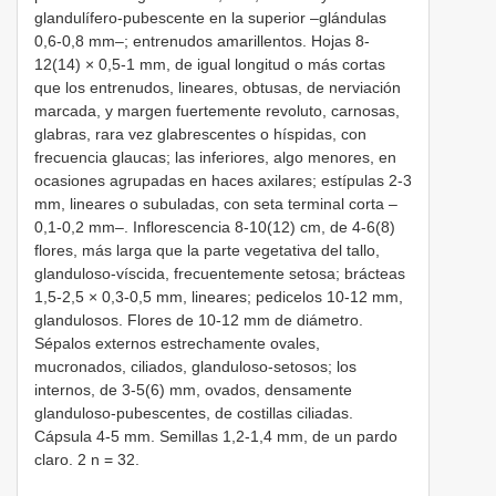
glandulífero-pubescente en la superior –glándulas
0,6-0,8 mm–; entrenudos amarillentos. Hojas 8-
12(14) × 0,5-1 mm, de igual longitud o más cortas
que los entrenudos, lineares, obtusas, de nerviación
marcada, y margen fuertemente revoluto, carnosas,
glabras, rara vez glabrescentes o híspidas, con
frecuencia glaucas; las inferiores, algo menores, en
ocasiones agrupadas en haces axilares; estípulas 2-3
mm, lineares o subuladas, con seta terminal corta –
0,1-0,2 mm–. Inflorescencia 8-10(12) cm, de 4-6(8)
flores, más larga que la parte vegetativa del tallo,
glanduloso-víscida, frecuentemente setosa; brácteas
1,5-2,5 × 0,3-0,5 mm, lineares; pedicelos 10-12 mm,
glandulosos. Flores de 10-12 mm de diámetro.
Sépalos externos estrechamente ovales,
mucronados, ciliados, glanduloso-setosos; los
internos, de 3-5(6) mm, ovados, densamente
glanduloso-pubescentes, de costillas ciliadas.
Cápsula 4-5 mm. Semillas 1,2-1,4 mm, de un pardo
claro. 2 n = 32.