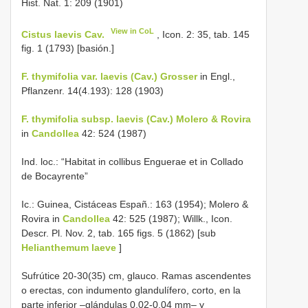
Hist. Nat. 1: 209 (1901)
View in CoL
Cistus laevis Cav.
, Icon. 2: 35, tab. 145
fig. 1 (1793) [basión.]
F. thymifolia var. laevis (Cav.) Grosser
in Engl.,
Pflanzenr. 14(4.193): 128 (1903)
F. thymifolia subsp. laevis (Cav.) Molero & Rovira
in
Candollea
42: 524 (1987)
Ind. loc.: “Habitat in collibus Enguerae et in Collado
de Bocayrente”
Ic.: Guinea, Cistáceas Españ.: 163 (1954); Molero &
Rovira in
Candollea
42: 525 (1987); Willk., Icon.
Descr. Pl. Nov. 2, tab. 165 figs. 5 (1862) [sub
Helianthemum laeve
]
Sufrútice 20-30(35) cm, glauco. Ramas ascendentes
o erectas, con indumento glandulífero, corto, en la
parte inferior –glándulas 0,02-0,04 mm– y