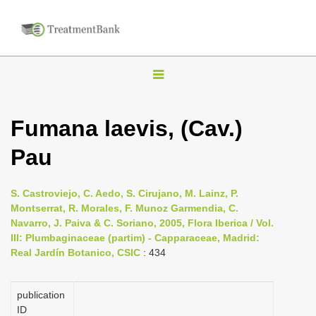
T
o
g
Fumana laevis, (Cav.)
g
Pau
l
e
n
S. Castroviejo, C. Aedo, S. Cirujano, M. Lainz, P.
Montserrat, R. Morales, F. Munoz Garmendia, C.
a
Navarro, J. Paiva & C. Soriano, 2005, Flora Iberica / Vol.
v
III: Plumbaginaceae (partim) - Capparaceae, Madrid:
i
Real Jardín Botanico, CSIC
: 434
g
a
publication
ID
t