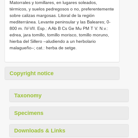
Matorrales y tomillares, en lugares soleados,
térmicos, y suelos pedregosos o no, preferentemente
sobre calizas margosas. Litoral de la región
mediterránea. Levante peninsular y las Baleares; 0-
800 m. IV-VII. Esp.: A Ab B Cs Ge Mu PM T V. N.v.:
edrea, jara tomillo, tomillo morisco, tomillo moruno,
hierba del Sillero –aludiendo a un herbolario
malagueño–; cat.: herba de setge.
Copyright notice
Taxonomy
Specimens
Downloads & Links