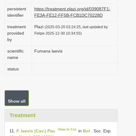
i
persistent
https://treatment.plazi.org/id/039087F1-
o
identifier
FE3A-FE12-FF5B-FCB1DC70228D
n
treatment
Plazi
(2025-03-20 03:24:25, last updated by
provided
Felipe 2025-12-30 10:34:55)
by
scientific
Fumana laevis
name
status
Show all
Treatment
View in CoL
11.
F. laevis (Cav.) Pau
in
Bol
. Soc. Esp.