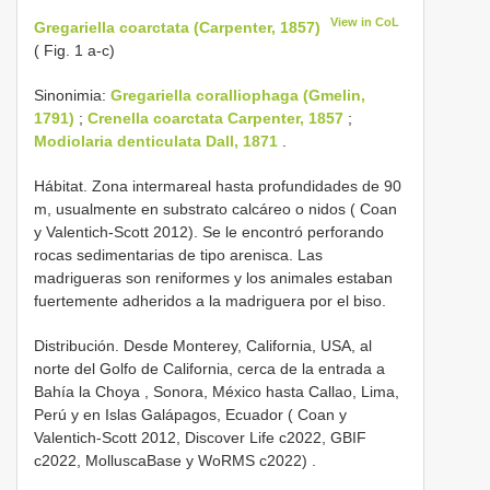
View in CoL
Gregariella coarctata (Carpenter, 1857)
( Fig. 1 a-c)
Sinonimia:
Gregariella coralliophaga (Gmelin,
1791)
;
Crenella coarctata Carpenter, 1857
;
Modiolaria denticulata Dall, 1871
.
Hábitat. Zona intermareal hasta profundidades de 90
m, usualmente en substrato calcáreo o nidos ( Coan
y Valentich-Scott 2012). Se le encontró perforando
rocas sedimentarias de tipo arenisca. Las
madrigueras son reniformes y los animales estaban
fuertemente adheridos a la madriguera por el biso.
Distribución. Desde Monterey, California, USA, al
norte del Golfo de California, cerca de la entrada a
Bahía la Choya , Sonora, México hasta Callao, Lima,
Perú y en Islas Galápagos, Ecuador ( Coan y
Valentich-Scott 2012, Discover Life c2022, GBIF
c2022, MolluscaBase y WoRMS c2022)
.