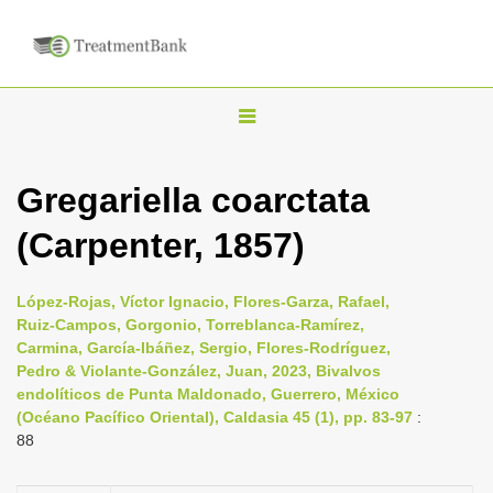
T
o
g
Gregariella coarctata
g
(Carpenter, 1857)
l
e
n
López-Rojas, Víctor Ignacio, Flores-Garza, Rafael,
Ruiz-Campos, Gorgonio, Torreblanca-Ramírez,
a
Carmina, García-Ibáñez, Sergio, Flores-Rodríguez,
v
Pedro & Violante-González, Juan, 2023, Bivalvos
i
endolíticos de Punta Maldonado, Guerrero, México
(Océano Pacífico Oriental), Caldasia 45 (1), pp. 83-97
:
g
88
a
t