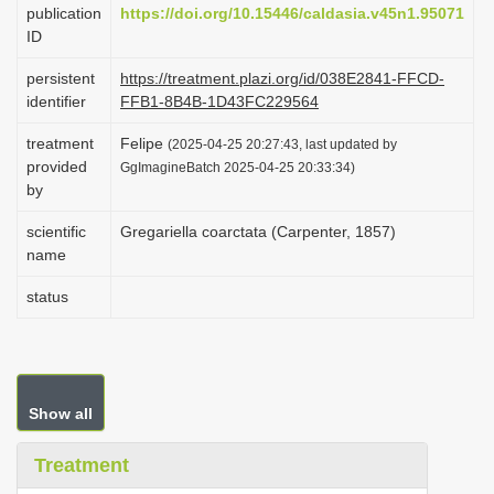
publication
https://doi.org/10.15446/caldasia.v45n1.95071
i
ID
o
persistent
https://treatment.plazi.org/id/038E2841-FFCD-
n
identifier
FFB1-8B4B-1D43FC229564
treatment
Felipe
(2025-04-25 20:27:43, last updated by
provided
GgImagineBatch 2025-04-25 20:33:34)
by
scientific
Gregariella coarctata (Carpenter, 1857)
name
status
Show all
Treatment