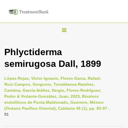
T
o
g
Phlyctiderma
g
semirugosa Dall, 1899
l
e
n
López-Rojas, Víctor Ignacio, Flores-Garza, Rafael,
Ruiz-Campos, Gorgonio, Torreblanca-Ramírez,
a
Carmina, García-Ibáñez, Sergio, Flores-Rodríguez,
v
Pedro & Violante-González, Juan, 2023, Bivalvos
i
endolíticos de Punta Maldonado, Guerrero, México
(Océano Pacífico Oriental), Caldasia 45 (1), pp. 83-97
:
g
91
a
t