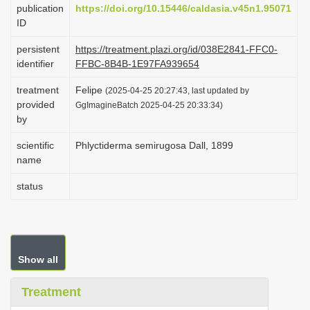
publication
https://doi.org/10.15446/caldasia.v45n1.95071
i
ID
o
persistent
https://treatment.plazi.org/id/038E2841-FFC0-
n
identifier
FFBC-8B4B-1E97FA939654
treatment
Felipe
(2025-04-25 20:27:43, last updated by
provided
GgImagineBatch 2025-04-25 20:33:34)
by
scientific
Phlyctiderma semirugosa Dall, 1899
name
status
Show all
Treatment