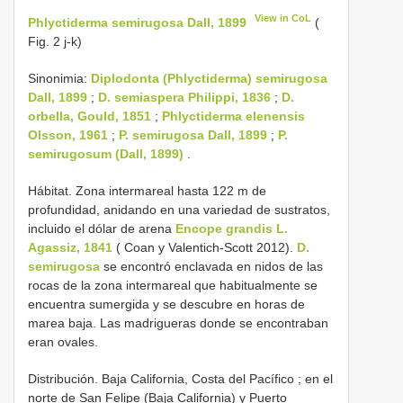
View in CoL
Phlyctiderma semirugosa Dall, 1899
(
Fig. 2 j-k)
Sinonimia:
Diplodonta (Phlyctiderma) semirugosa
Dall, 1899
;
D. semiaspera Philippi, 1836
;
D.
orbella, Gould, 1851
;
Phlyctiderma elenensis
Olsson, 1961
;
P. semirugosa Dall, 1899
;
P.
semirugosum (Dall, 1899)
.
Hábitat. Zona intermareal hasta 122 m de
profundidad, anidando en una variedad de sustratos,
incluido el dólar de arena
Encope grandis L.
Agassiz, 1841
( Coan y Valentich-Scott 2012).
D.
semirugosa
se encontró enclavada en nidos de las
rocas de la zona intermareal que habitualmente se
encuentra sumergida y se descubre en horas de
marea baja. Las madrigueras donde se encontraban
eran ovales.
Distribución. Baja California, Costa del Pacífico ; en el
norte de San Felipe (Baja California) y Puerto