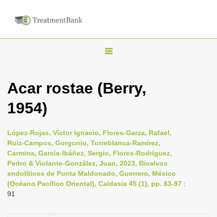
T
o
g
Acar rostae (Berry,
g
1954)
l
e
n
López-Rojas, Víctor Ignacio, Flores-Garza, Rafael,
Ruiz-Campos, Gorgonio, Torreblanca-Ramírez,
a
Carmina, García-Ibáñez, Sergio, Flores-Rodríguez,
v
Pedro & Violante-González, Juan, 2023, Bivalvos
i
endolíticos de Punta Maldonado, Guerrero, México
(Océano Pacífico Oriental), Caldasia 45 (1), pp. 83-97
:
g
91
a
t