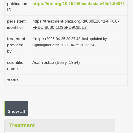
publication
https://doi.org/10.15446/caldasia.v45n1.95071
i
ID
o
persistent
https://treatment.plazi.org/id/038E2841-FFC0-
n
identifier
FFBC-8880-1D96FD9C95E2
treatment
Felipe
(2025-04-25 20:27:43, last updated by
provided
GgImagineBatch 2025-04-25 20:33:34)
by
scientific
Acar rostae (Berry, 1954)
name
status
Show all
Treatment