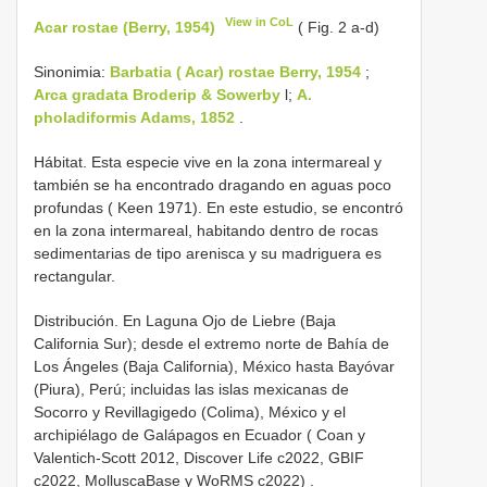
View in CoL
Acar rostae (Berry, 1954)
( Fig. 2 a-d)
Sinonimia:
Barbatia ( Acar) rostae Berry, 1954
;
Arca gradata Broderip & Sowerby
l;
A.
pholadiformis Adams, 1852
.
Hábitat. Esta especie vive en la zona intermareal y
también se ha encontrado dragando en aguas poco
profundas ( Keen 1971). En este estudio, se encontró
en la zona intermareal, habitando dentro de rocas
sedimentarias de tipo arenisca y su madriguera es
rectangular.
Distribución. En Laguna Ojo de Liebre (Baja
California Sur); desde el extremo norte de Bahía de
Los Ángeles (Baja California), México hasta Bayóvar
(Piura), Perú; incluidas las islas mexicanas de
Socorro y Revillagigedo (Colima), México y el
archipiélago de Galápagos en Ecuador ( Coan y
Valentich-Scott 2012, Discover Life c2022, GBIF
c2022, MolluscaBase y WoRMS c2022)
.