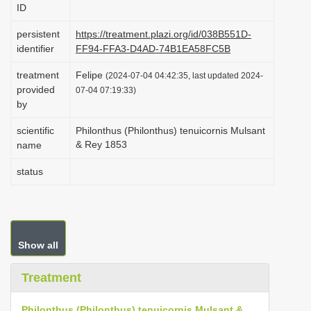
ID
i
o
persistent
https://treatment.plazi.org/id/038B551D-
identifier
FF94-FFA3-D4AD-74B1EA58FC5B
n
treatment
Felipe
(2024-07-04 04:42:35, last updated 2024-
provided
07-04 07:19:33)
by
scientific
Philonthus (Philonthus) tenuicornis Mulsant
& Rey 1853
name
status
Show all
Treatment
Philonthus (Philonthus) tenuicornis Mulsant &