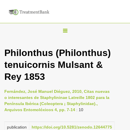
T
o
g
Philonthus (Philonthus)
g
tenuicornis Mulsant &
l
e
Rey 1853
n
a
Fernández, José Manuel Diéguez, 2010, Citas nuevas
v
o interesantes de Staphylininae Latreille 1802 para la
i
Península Ibérica (Coleoptera ¡ Staphylinidae).,
Arquivos Entomolóxicos 4, pp. 7-14
: 10
g
a
publication
https://doi.org/10.5281/zenodo.12644775
t